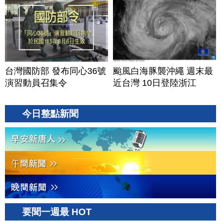
20260806(四)
台灣國防部 發布同心36號
颱風白海豚襲沖繩 週末最
演習動員召集令
近台灣 10日登陸浙江
今日整點新聞
要聞一週最 HOT