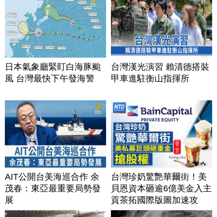
日本氣象廳緊盯白海豚颱
台灣漢光演習 賴清德搭裝
風 台灣最快下午發海警
甲車進駐衡山指揮所
AIT公開台美海巡合作 余
台灣珍奶驚艷華爾街！美
茂春：東亞最重要局勢發
貝恩資本砸逾6億美金入主
展
貢茶拓國際版圖加速攻
美？｜#財經新聞｜