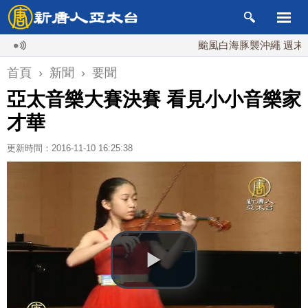
颱風白海豚襲沖繩 週末最近台灣
首頁
›
新聞
›
要聞
亞太音樂大賽決賽 看見小小音樂家
才華
更新時間：2016-11-10 16:25:38