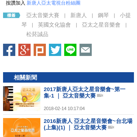
按讚加入
新唐人亞太電視台粉絲團
亞太音樂大賽
新唐人
鋼琴
小提
|
|
|
琴
英國文化協會
亞太之星音樂會
|
|
|
松菸誠品
相關新聞
2017新唐人亞太之星音樂會~第一
集-1 ｜ 亞太音樂大賽
2018-02-14 10:17:04
2016新唐人 亞太之星音樂會~台北場
(上集)(1) ｜ 亞太音樂大賽