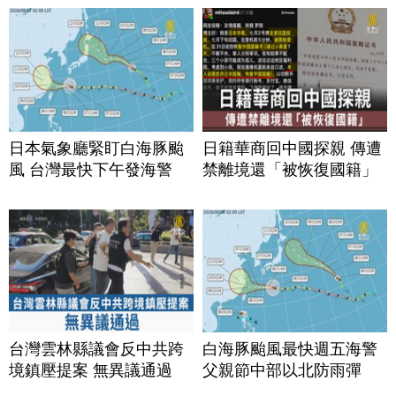
日本氣象廳緊盯白海豚颱
日籍華商回中國探親 傳遭
風 台灣最快下午發海警
禁離境還「被恢復國籍」
台灣雲林縣議會反中共跨
白海豚颱風最快週五海警
境鎮壓提案 無異議通過
父親節中部以北防雨彈