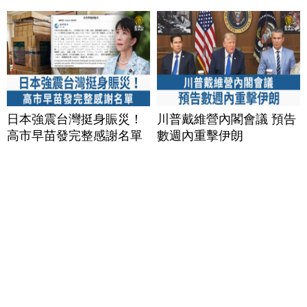
日本強震台灣挺身賑災！
川普戴維營內閣會議 預告
高市早苗發完整感謝名單
數週內重擊伊朗