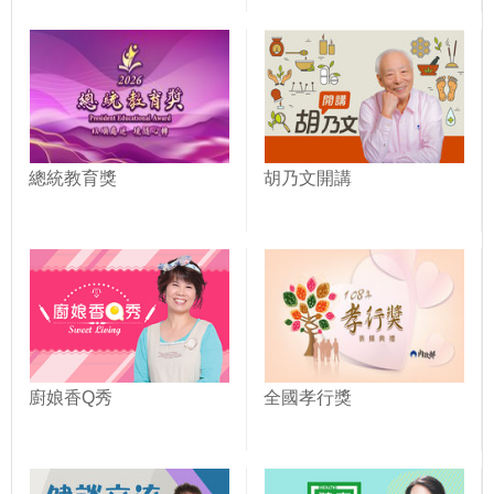
總統教育獎
胡乃文開講
廚娘香Q秀
全國孝行獎