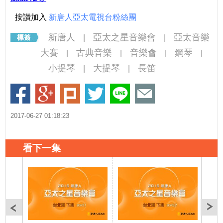
按讚加入
新唐人亞太電視台粉絲團
新唐人
亞太之星音樂會
亞太音樂
|
|
大賽
古典音樂
音樂會
鋼琴
|
|
|
|
小提琴
大提琴
長笛
|
|
2017-06-27 01:18:23
看下一集