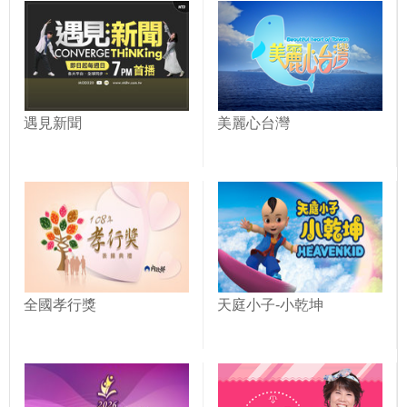
遇見新聞
美麗心台灣
全國孝行獎
天庭小子-小乾坤