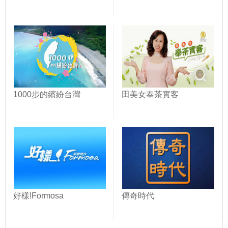
1000步的繽紛台灣
田美女奉茶實客
好樣!Formosa
傳奇時代