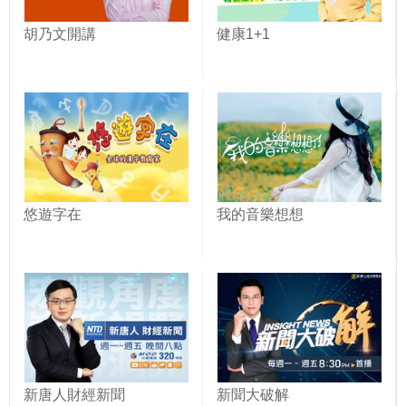
胡乃文開講
健康1+1
悠遊字在
我的音樂想想
新唐人財經新聞
新聞大破解