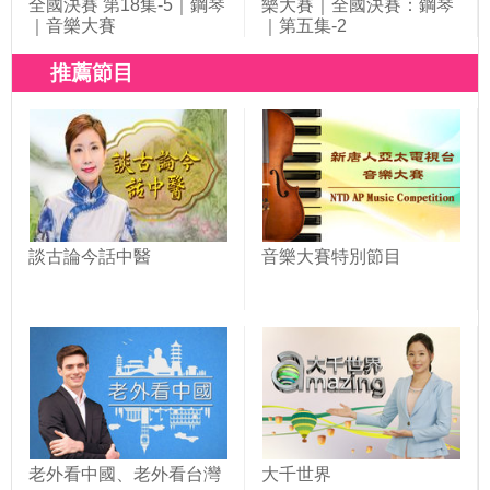
全國決賽 第18集-5｜鋼琴
樂大賽｜全國決賽：鋼琴
｜音樂大賽
｜第五集-2
推薦節目
談古論今話中醫
音樂大賽特別節目
老外看中國、老外看台灣
大千世界