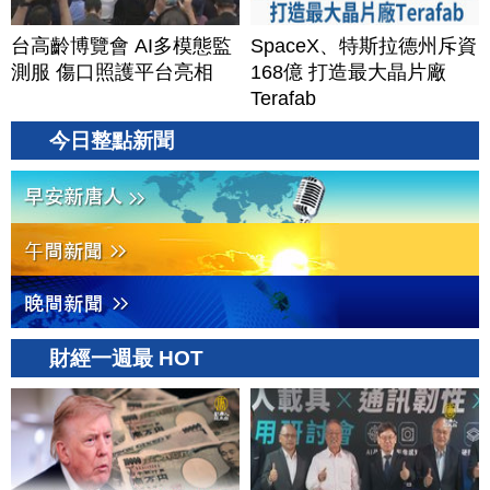
台高齡博覽會 AI多模態監
SpaceX、特斯拉德州斥資
測服 傷口照護平台亮相
168億 打造最大晶片廠
Terafab
今日整點新聞
財經一週最 HOT