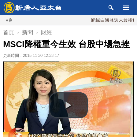
颱風白海豚週末最接近台灣 
首頁
›
新聞
›
財經
MSCI降權重今生效 台股中場急挫
更新時間：2015-11-30 12:33:17