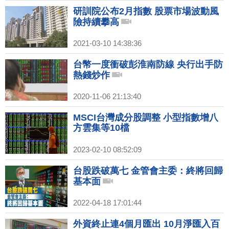
研訓院公布2月指數 股票市場波動風
險持續攀高
2021-03-10 14:38:36
台幣一度衝破彭淮南防線 央行出手防
熱錢炒作
2020-11-06 21:13:40
MSCI台灣成分股調整 小型指數增八
方雲集等10檔
2023-02-10 08:52:09
台股跌破萬七 金管會主委：終將回歸
基本面
2022-04-18 17:01:44
外資終止連4個月匯出 10月淨匯入百