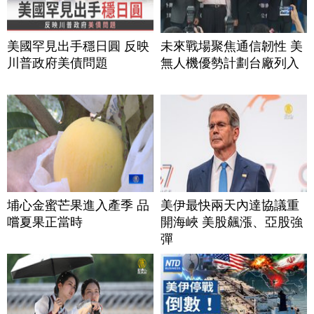
美國罕見出手穩日圓 反映
未來戰場聚焦通信韌性 美
川普政府美債問題
無人機優勢計劃台廠列入
埔心金蜜芒果進入產季 品
美伊最快兩天內達協議重
嚐夏果正當時
開海峽 美股飆漲、亞股強
彈