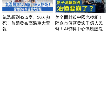
氣溫飆到42.5度、16人熱
美全面封殺中國光模組！
死！首爾發布高溫重大警
陸企市值蒸發逾千億人民
報
幣！AI資料中心供應鏈洗
牌？台灣喜迎轉單！成關
鍵樞紐？｜#財經新聞
│20260805 (三)