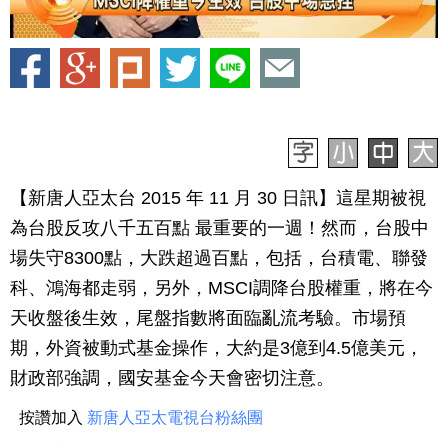
【新唐人亞太台 2015 年 11 月 30 日訊】這星期被視
為台股反攻八千五百點 最重要的一週！然而，台股中
場失守8300點，大跌超過百點，包括，台積電、聯發
科、鴻海都走弱，另外，MSCI調降台股權重，將在今
天收盤後生效，尾盤指數將面臨亂流考驗。市場預
期，外資被動式基金操作，大約是3億到4.5億美元，
財政部強調，國安基金今天會密切注意。
按讚加入
新唐人亞太電視台粉絲團