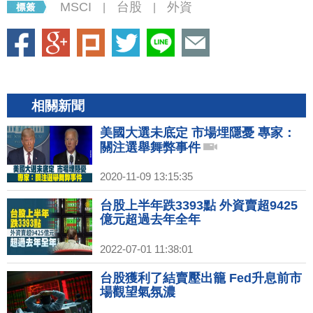
MSCI
台股
外資
|
|
相關新聞
美國大選未底定 市場埋隱憂 專家：
關注選舉舞弊事件
2020-11-09 13:15:35
台股上半年跌3393點 外資賣超9425
億元超過去年全年
2022-07-01 11:38:01
台股獲利了結賣壓出籠 Fed升息前市
場觀望氣氛濃