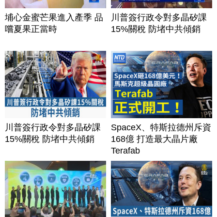
埔心金蜜芒果進入產季 品
川普簽行政令對多晶矽課
嚐夏果正當時
15%關稅 防堵中共傾銷
川普簽行政令對多晶矽課
SpaceX、特斯拉德州斥資
15%關稅 防堵中共傾銷
168億 打造最大晶片廠
Terafab