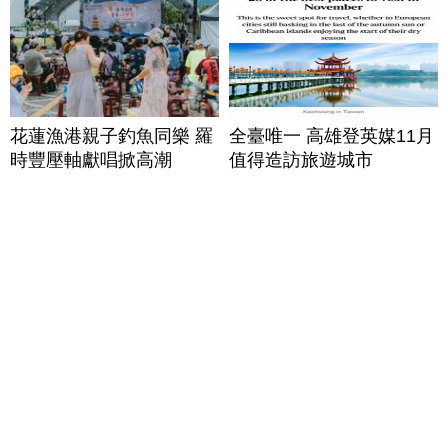
花蓮漁港親子釣魚同樂 羅
全臺唯一 高雄登英媒11月
時豐壓軸獻唱掀高潮
值得造訪旅遊城市