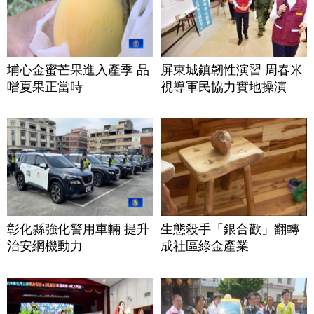
埔心金蜜芒果進入產季 品
屏東城鎮韌性演習 周春米
嚐夏果正當時
視導軍民協力實地操演
彰化縣強化警用車輛 提升
生態殺手「銀合歡」翻轉
治安網機動力
成社區綠金產業