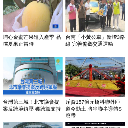
埔心金蜜芒果進入產季 品
台南「小黃公車」新增3路
嚐夏果正當時
線 完善偏鄉交通運輸
台灣第三城！北市議會提
斥資157億元橋科聯外匝
案反跨境鎮壓 獲跨黨支持
道今動土 將串聯半導體S
廊帶