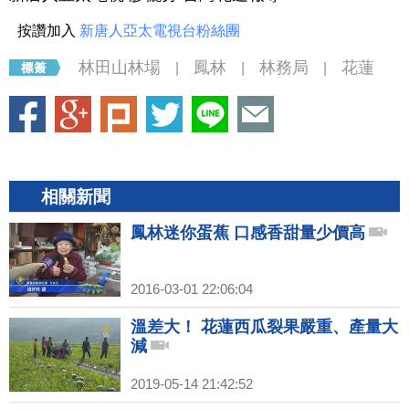
按讚加入
新唐人亞太電視台粉絲團
林田山林場
鳳林
林務局
花蓮
|
|
|
相關新聞
鳳林迷你蛋蕉 口感香甜量少價高
2016-03-01 22:06:04
溫差大！ 花蓮西瓜裂果嚴重、產量大
減
2019-05-14 21:42:52