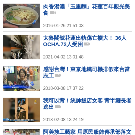
肉香湯濃「玉里麵」花蓮百年觀光美
食
2016-01-26 21:51:03
太魯閣號花蓮出軌傷亡擴大！ 36人
OCHA.72人受困
2021-04-02 13:01:48
感謝台灣！東京地鐵司機排假來台當
志工
2018-03-08 17:37:22
我可以背！統帥飯店女客 背半癱長者
逃出
2018-02-08 13:24:19
阿美族工藝家 用原民服飾傳承部落文