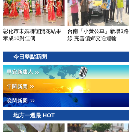
彰化市未婚聯誼開花結果
台南「小黃公車」新增3路
牽成10對佳偶
線 完善偏鄉交通運輸
今日整點新聞
地方一週最 HOT