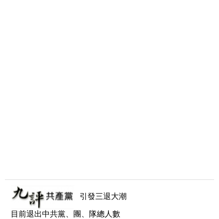
引發三退大潮
目前退出中共黨、團、隊總人數