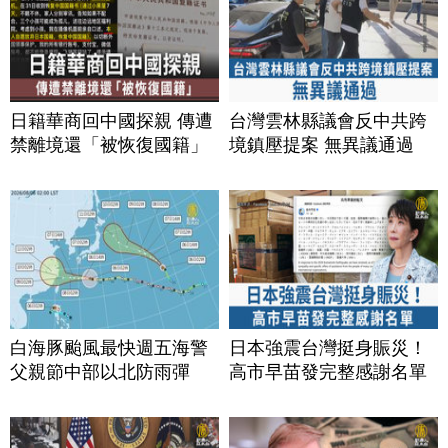
日籍華商回中國探親 傳遭
台灣雲林縣議會反中共跨
禁離境還「被恢復國籍」
境鎮壓提案 無異議通過
白海豚颱風最快週五海警
日本強震台灣挺身賑災！
父親節中部以北防雨彈
高市早苗發完整感謝名單