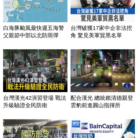
白海豚颱風最快週五海警
台灣破獲17家中企非法挖
父親節中部以北防雨彈
角 驚見美軍貿黑名單
台灣漢光42演習登場 戰法
配合漢光 總統賴清德親登
升級驗證全民防衛
雲豹前進圓山指揮所