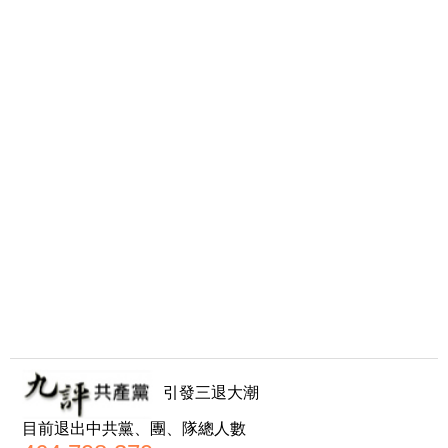
引發三退大潮
目前退出中共黨、團、隊總人數