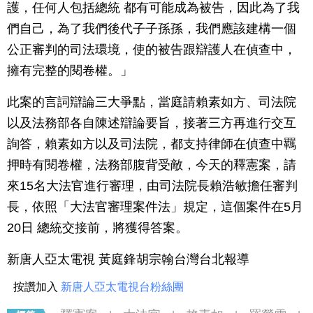
護，任何人包括總統 都有可能成為被告，因此為了我
們自己，為了我們後代子子孫孫，我們應該建構一個
公正審判的司法環境，使的被告跟辯護人在偵查中，
擁有完整的閱卷權。」
此案的言詞辯論三大爭點，當庭請賴素如方、司法院
以及法務部各自陳述辯論要旨，接著三方再進行交互
詢答，賴素如方以及司法院，都支持律師在偵查中羈
押時有閱卷權，法務部腹背受敵，今天的釋憲案，請
來15名大法官進行審理，由司法院長賴浩敏擔任審判
長，依照「大法官審理案件法」規定，這個案件在5月
20日 總統交接前，將獲得答案。
新唐人亞太電視 黃庭鋒胡宗翰台灣台北報導
按讚加入
新唐人亞太電視台粉絲團