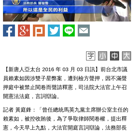
【新唐人亞太台 2016 年 03 月 03 日訊】前台北市議
員賴素如因涉雙子星弊案，遭到檢方聲押，因不滿聲
押庭中被禁止閱卷而聲請釋憲，司法院大法官上午召
開憲法法庭，言詞辯論。
記者 黃庭鋒：「曾任總統馬英九黨主席辦公室主任的
賴素如，被控收賄後，為了爭取律師閱卷權，提出釋
憲，今天早上九點，大法官開庭言詞辯論，法務部長