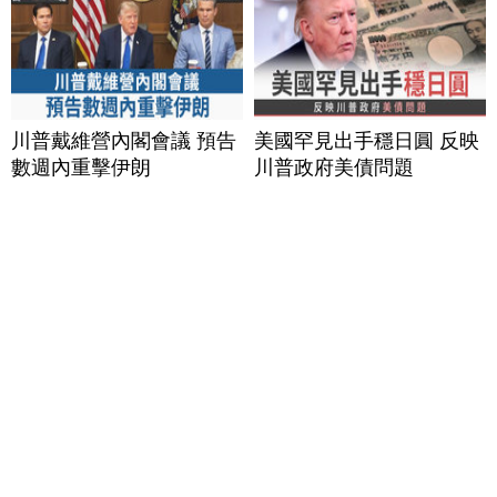
川普戴維營內閣會議 預告
美國罕見出手穩日圓 反映
數週內重擊伊朗
川普政府美債問題