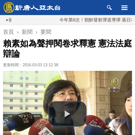
今年第6次！朝鮮發射彈道導彈 落日本EEZ外
首頁
›
新聞
›
要聞
賴素如為聲押閱卷求釋憲 憲法法庭
辯論
更新時間：2016-03-03 13:12:38