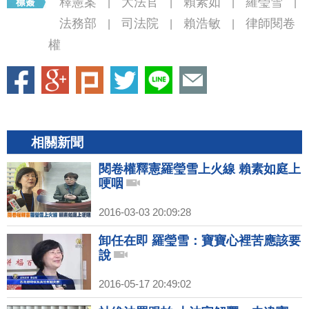
釋憲案
大法官
賴素如
羅瑩雪
|
|
|
|
法務部
司法院
賴浩敏
律師閱卷
|
|
|
權
相關新聞
閱卷權釋憲羅瑩雪上火線 賴素如庭上
哽咽
2016-03-03 20:09:28
卸任在即 羅瑩雪：寶寶心裡苦應該要
說
2016-05-17 20:49:02