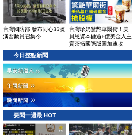
台灣國防部 發布同心36號
台灣珍奶驚艷華爾街！美
演習動員召集令
貝恩資本砸逾6億美金入主
貢茶拓國際版圖加速攻
美？｜#財經新聞｜
今日整點新聞
20260806(四)
要聞一週最 HOT