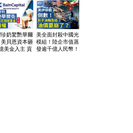
灣珍奶驚艷華爾
美全面封殺中國光
！美貝恩資本砸
模組！陸企市值蒸
億美金入主 貢
發逾千億人民幣！
拓國際版圖加速
AI資料中心供應鏈
美？｜#財經新
洗牌？台灣喜迎轉
｜
單！成關鍵樞紐？
60806(四)
｜#財經新聞
│20260805 (三)