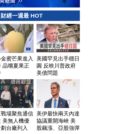
財經一週最 HOT
心金蜜芒果進入
美國罕見出手穩日
 品嚐夏果正
圓 反映川普政府
時
美債問題
來戰場聚焦通信
美伊最快兩天內達
 美無人機優
協議重開海峽 美
計劃台廠列入
股飆漲、亞股強彈