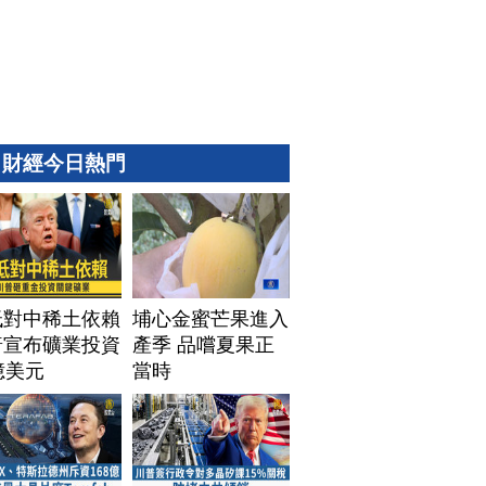
財經今日熱門
低對中稀土依賴
埔心金蜜芒果進入
普宣布礦業投資
產季 品嚐夏果正
億美元
當時