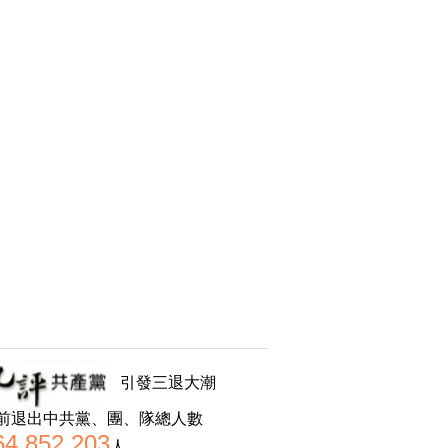
引發三退大潮
前退出中共黨、團、隊總人數
64,852,203
人