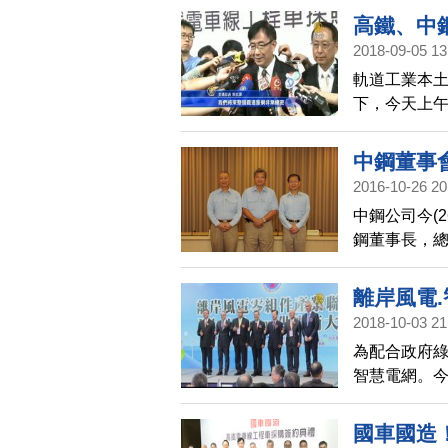
工學博士，
高鐵、中
中鋼住金(C
2018-09-05 13
月後取代張
軌道工業本
下，今天上
內業者生產
中鋼董事
2016-10-26 20
中鋼公司今(
鋼董事長，
離岸風電.
2018-10-03 21
為配合政府
智慧電網。今
投入台灣離
同企業合作
國車國造