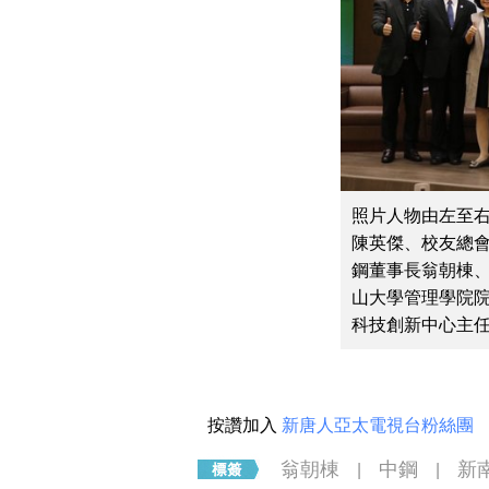
照片人物由左至
陳英傑、校友總
鋼董事長翁朝棟
山大學管理學院
科技創新中心主任
按讚加入
新唐人亞太電視台粉絲團
翁朝棟
中鋼
新
|
|