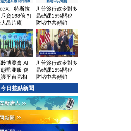
aceX、特斯拉
川普簽行政令對多
斥資168億 打
晶矽課15%關稅
最大晶片廠
防堵中共傾銷
afab
齡博覽會 AI
川普簽行政令對多
態監測服 傷
晶矽課15%關稅
照護平台亮相
防堵中共傾銷
今日整點新聞