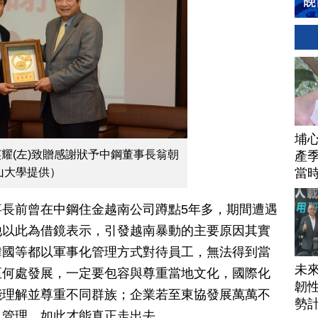
埔
耀(左)致贈感謝狀予中鋼董事長翁朝
產季
當
山大學提供）
長前曾在中鋼住金越南公司蹲點5年多，期間遭遇
他以此為借鏡表示，引發越南暴動的主要原因其實
韓國等都以軍事化管理方式對待員工，無法得到當
未
至何處發展，一定要包容與尊重當地文化，國際化
韌性
能理解並尊重不同群族；企業若至東協發展萬萬不
勢
」管理，如此才能真正走出去。