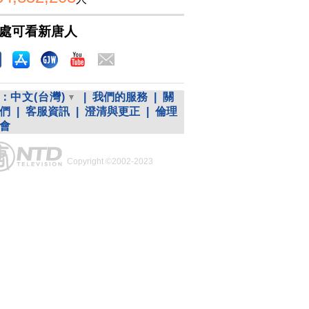
處可看新唐人
：
中文(台灣)
|
我們的服務
|
關
們
|
客服資訊
|
澄清與更正
|
倫理
會
Copyright ©2002-2023