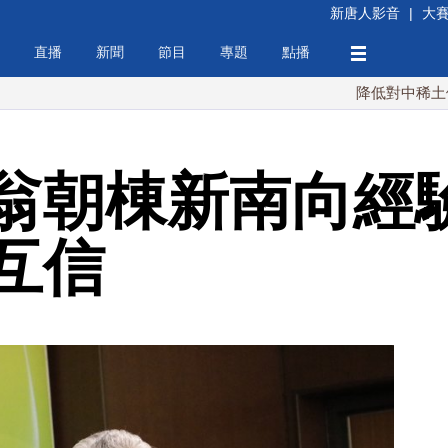
新唐人影音
|
大
直播
新聞
節目
專題
點播
降低對中稀土依賴 川普
翁朝棟新南向經
互信