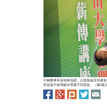
中鋼董事長翁朝棟強調，企業無論至何處發
而是能不能理解並尊重不同群族。（圖/國