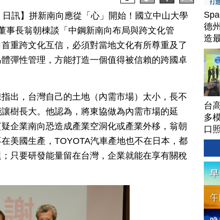
Sp
月 05 日訊】拼新南向應從「心」開始！國立中山大學
德州
董事長翁朝棟談「中鋼新南向布局與跨文化管
造
向首重跨文化互信，必須對當地文化有所尊重及了
Ter
為體彈性管理，方能打造一個值得被信賴的跨國卓
棟指出，台灣自己的土地（內需市場）太小，長不
台高
能讓樹長大。他認為，將東協做為內需市場的延
多模
質疑企業南向恐造成產業空洞化或產業外移，翁朝
口
在美國生產，TOYOTA汽車產地也不在日本，都
題；只要研發能量留在台灣，企業就能在享有關稅