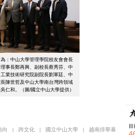
右為：中山大學管理學院校友會會長
會理事長鄭再興、副校長蔡秀芬、中
、工業技術研究院副院長劉軍廷、中
院長陳世哲及中山大學南台灣跨領域
吳仁和。（圖/國立中山大學提供）
目
南向
跨文化
國立中山大學
越南排華暴
|
|
|
4