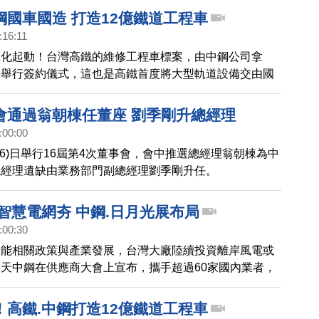
在中鋼從基層管理師做起，歷任行政副總、中聯董事長、
鋼國車國造 打造12億鐵道工程車
SVC)董事長、中宇董事長，今年6月升任中鋼總經理，4個
:16:11
家祝，接任董事長，中鋼高層重新回到內升體制。
土化起動！台灣高鐵的維修工程車標案，由中鋼公司拿
午舉行簽約儀式，這也是高鐵首度將大型軌道設備交由國
，也象徵「國車國造」邁出成功的第一步。
會通過翁朝棟任董座 劉季剛升總經理
:00:00
26)日舉行16屆第4次董事會，會中推選總經理翁朝棟為中
總經理遺缺由業務部門副總經理劉季剛升任。
智慧電網夯 中鋼.日月光展布局
:00:30
綠能相關政策與產業發展，台灣大廠陸續投資離岸風電或
天中鋼在供應商大會上宣布，攜手超過60家國內業者，
岸風電市場，同一天，封測大廠日月光，也透露，將與大
，進行綠電直購。
！高鐵.中鋼打造12億鐵道工程車