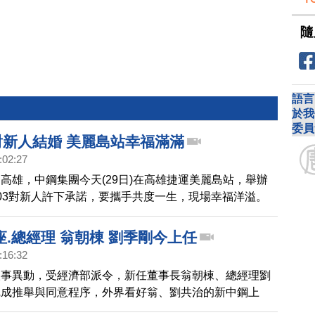
隨
語言
於我
委員
對新人結婚 美麗島站幸福滿滿
:02:27
高雄，中鋼集團今天(29日)在高雄捷運美麗島站，舉辦
03對新人許下承諾，要攜手共度一生，現場幸福洋溢。
.總經理 翁朝棟 劉季剛今上任
:16:32
人事異動，受經濟部派令，新任董事長翁朝棟、總經理劉
完成推舉與同意程序，外界看好翁、劉共治的新中鋼上
中鋼新的經濟引擎。今天上任的中鋼董事長翁朝棟是成大