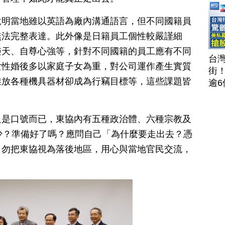
說明當地雖以英語為廠內溝通語言，但不同國籍員
無法完整表達。此外像是日籍員工個性較嚴謹細
樂天、自尊心強等，針對不同國籍的員工應有不同
台
女性婚後多以家庭子女為重，對公司運作產生實質
街
堆放各種機具器材卻成為行竊目標等，這些課題皆
逾6
茶
攻
只是口號而已，東協內有五種政治體、六種宗教及
聞
202
少？準備好了嗎？應問自己「為什麼要走出去？憑
」勿把東協視為落後地區，用心與當地官民交流，