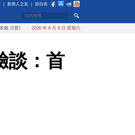
賽
|
新唐人之友
|
節目表
宣布礦業投資20億美元
2026 年 8 月 8 日 星期六
中東局勢動盪 土耳其沙特巴基斯坦誓共
驗談：首