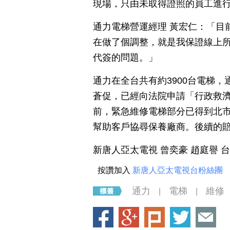
現場，只由未取得證照的員工進
通力電梯營運經理 黃宏仁：「目
在做了個調整，就是我保證線上
代簽的問題。」
通力在全台共有約3900台電梯
蒼促，已經向法院申請「行政救
前，緊急維修電梯部分已得到北
幫助客戶協尋保養廠商。後續的
新唐人亞太電視 曾奕豪 趙庭譽 
按讚加入
新唐人亞太電視台粉絲團
通力
電梯
維修
|
|