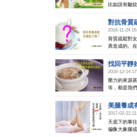
比如說有皺
緩衰老的跡
除了食療，大
對抗骨質
2016-11-24 15
骨質疏鬆對
異造成的。在
天癸至，二
與時下，每
找回平靜
週期而提高
2016-12-14 17
壓力的來源
等，都是我
人面對小小
勇。
美腿養成
2017-02-22 11
天底下的事
偏像大象腿
型，因為家