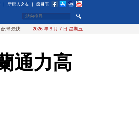
賽
|
新唐人之友
|
節目表
快9日可能登陸中國
2026 年 8 月 7 日 星期五
台灣漢光首結合城鎮演習 AIT連續發文讚
蘭通力高