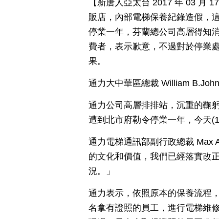
【新唐人亞太台 2017 年 03 
販店，內部電梯保養紀錄造假，
停業一年，芬蘭總公司高層得知
費者，表示歉意，不過對於停業
果。
通力大中華區總裁 William B
通力公司高層排排站，沉重的鞠
遭到北市府勒令停業一年，今天(
通力電梯通訊部副行政總裁 Max 
的文化和價值，我們已經落實改
況。」
通力表示，依照原本的保養流程
名拿有證照的員工，進行電梯維