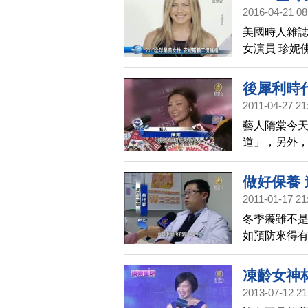
2016-04-21 08
美國時人雜誌
女演員 珍妮
妮斯頓說，
己，覺得健康
後犀利時
克。
2011-04-27 21
藝人隋棠今
道」，另外
不諱言，未
做好保養
2011-01-17 21
冬季癢雖不
如預防來得
凍齡女神
2013-07-12 21