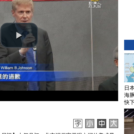
日
海豚
快