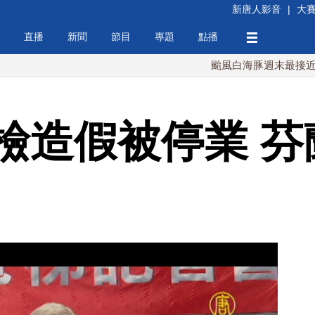
新唐人影音
|
大
直播
新聞
節目
專題
點播
颱風白海豚週末最接近台灣 最
檢造假被停業 芬