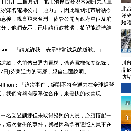
月 17 日訊】上個月初，北市消保官發現內湖的美式量
北
這家知名電梯公司「通力」，因此遭到北市府勒令
漢
消息後，親自飛來台灣，儘管公開向政府單位及消
驗
處分，他們表示，已申請行政救濟，希望能逆轉結
.Johnson：「請允許我，表示非常誠意的道歉。」
川
躬道歉，先前傳出通力電梯，偽造電梯保養紀錄，
晶矽
17日)芬蘭通力的高層，親自出面說明。
防
Alfthan：「這次事件，絕對不符合通力在全球經營
正，我們會與有關單位合作，來盡快的改善現
，ㄧ名受過訓練但未取得證照的人員，必須搭配ㄧ
修，這次發生的事件，就是因為拿有證照人員不在