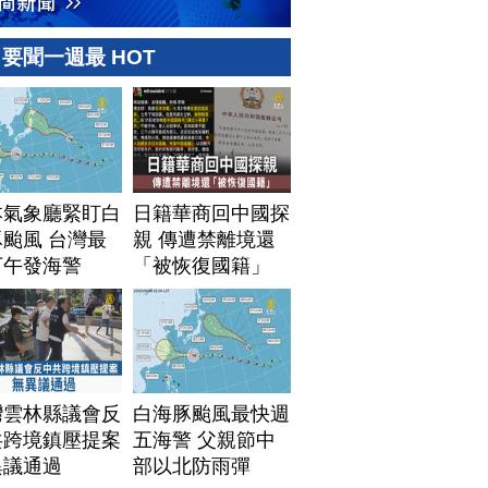
要聞一週最 HOT
本氣象廳緊盯白
日籍華商回中國探
颱風 台灣最
親 傳遭禁離境還
下午發海警
「被恢復國籍」
灣雲林縣議會反
白海豚颱風最快週
共跨境鎮壓提案
五海警 父親節中
異議通過
部以北防雨彈