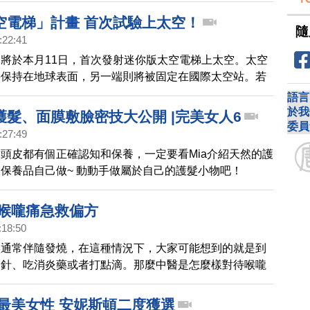
如此。
空電梯」計畫 首次試驗上太空！
隨
:22:41
將於本月11日，首次發射迷你版太空電梯上太空。太空
將保持在地球表面，另一端則將被固定在國際太空站。若
將大幅降低向太空站運輸人員、貨物的成本，未來也可望
語言
入太空。
於我
護髮、面膜敷臉密技大公開 |完美女人6
委員
:27:49
頭皮都有個正確認知和保養，一定要看Mia介紹天然的護
保養品自己做~ 動動手做屬於自己的護髮小物吧！
 喉嚨痛急救偏方
:18:50
候通常伴隨發燒，在這種情況下，大家可能想到的就是到
炎針、吃消炎藥或者打點滴。那麼中醫是怎麼樣對待喉嚨
球最美女性 安妮斯頓二度獲選