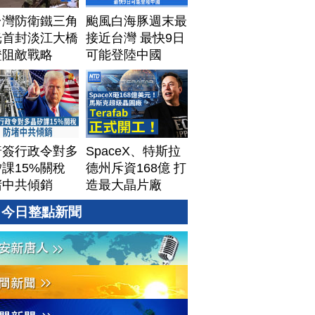
台灣防衛鐵三角
颱風白海豚週末最
光首封淡江大橋
接近台灣 最快9日
證阻敵戰略
可能登陸中國
普簽行政令對多
SpaceX、特斯拉
課15%關稅
德州斥資168億 打
堵中共傾銷
造最大晶片廠
Terafab
今日整點新聞