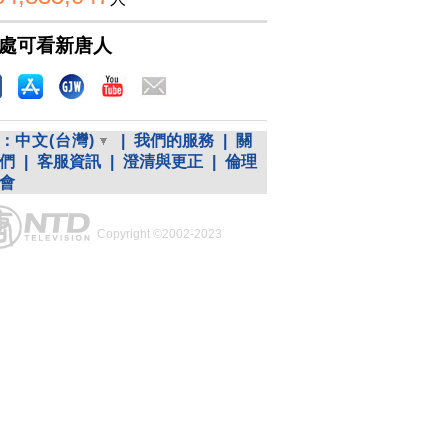
處可看新唐人
：
中文(台灣)
|
我們的服務
|
關
們
|
客服資訊
|
澄清與更正
|
倫理
會
Copyright ©2002-2023