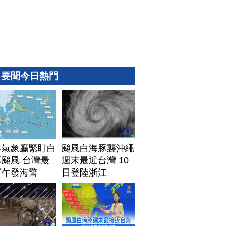
要聞今日熱門
本氣象廳緊盯白
颱風白海豚襲沖繩
颱風 台灣最
週末最近台灣 10
下午發海警
日登陸浙江