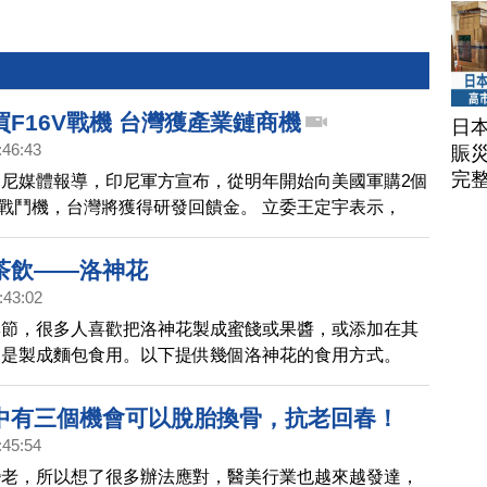
F16V戰機 台灣獲產業鏈商機
日
:46:43
賑
完
尼媒體報導，印尼軍方宣布，從明年開始向美國軍購2個
6V戰鬥機，台灣將獲得研發回饋金。 立委王定宇表示，
銷售最多的優異戰機，現役有三、四千架，台灣獲美國邀
型，被稱為終極版改款，大幅提升戰力，台灣共享其中
茶飲——洛神花
:43:02
季節，很多人喜歡把洛神花製成蜜餞或果醬，或添加在其
像是製成麵包食用。以下提供幾個洛神花的食用方式。
中有三個機會可以脫胎換骨，抗老回春！
:45:54
變老，所以想了很多辦法應對，醫美行業也越來越發達，