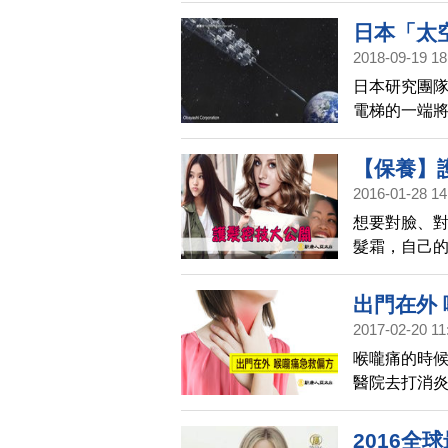
是大多數是
日本「太
2018-09-19 18
日本研究團隊
電梯的一端
一切順利，
搭載乘客進
【保養】
2016-01-28 14
想要對臉、對
髮霜，自己的
出門在外
2017-02-20 11
喉嚨痛的時
醫院去打消
痛呢？
2016全