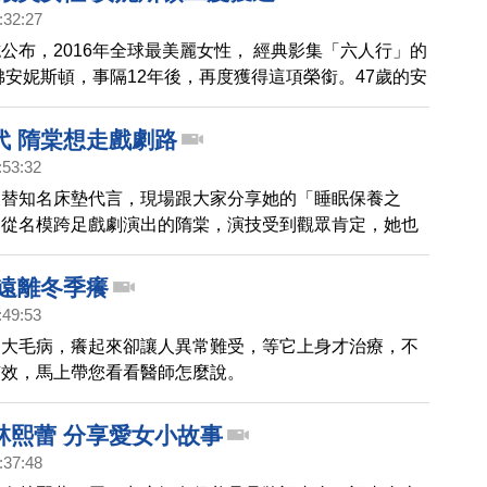
:32:27
公布，2016年全球最美麗女性， 經典影集「六人行」的
佛安妮斯頓，事隔12年後，再度獲得這項榮銜。47歲的安
這幾年來，她已經學會接受自己的外貌，學會好好照顧自
時最棒。去年的最美女性冠軍是，奧斯卡影后珊卓‧布拉
代 隋棠想走戲劇路
:53:32
天替知名床墊代言，現場跟大家分享她的「睡眠保養之
，從名模跨足戲劇演出的隋棠，演技受到觀眾肯定，她也
來演藝事業的重心將以戲劇為主。
 遠離冬季癢
:49:53
是大毛病，癢起來卻讓人異常難受，等它上身才治療，不
有效，馬上帶您看看醫師怎麼說。
林熙蕾 分享愛女小故事
:37:48