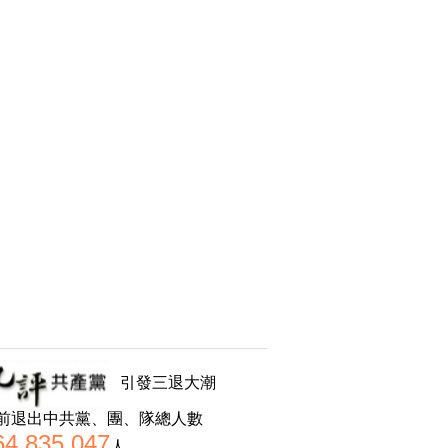
引發三退大潮
前退出中共黨、團、隊總人數
64,835,047
人