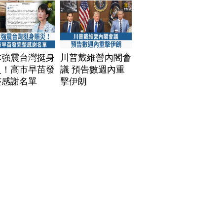
本強震台灣挺身
川普戴維營內閣會
災！高市早苗發
議 預告數週內重
整感謝名單
擊伊朗