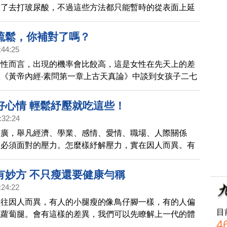
紋了去打玻尿酸，不過這些方法都只能暫時的從表面上延
象，假象的維持年輕，而中醫對於抗老卻有另一番見解。
家還可以通過按摩來達到延緩衰老的目的~
疏鬆，你補對了嗎？
:44:25
女性而言，出現的機率會比餃高，這是女性在先天上的差
《黃帝內經‧素問第一章上古天真論》中談到女孩子二七
七就是十四歲，天癸就是性荷爾蒙的分泌成熟，能讓月事
月的生理週期就此正常的進行，女性會因為每個月的生理
好心情 輕鬆紓壓就吃這些！
骨質流失的機率。
:32:24
甚廣，舉凡經濟、學業、感情、愛情、職場、人際關係
們必須面對的壓力。怎麼樣紓解壓力，實在因人而異。有
壓力就呼天搶地，有人越是處在困窘的環境反而越挫越
有妙方 不只瘦還要健康勻稱
:24:22
往往因人而異，有人的小腿瘦的像鳥仔腳一樣，有的人偏
目
或蘿蔔腿。會有這樣的差異，我們可以先瞭解上一代的體
4
族的遺傳基因會決定下一代的體型，當然這不是絕對，但