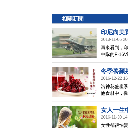
相關新聞
印尼向美買
2019-11-05 20
再來看到，印
中隊的F-1
F16是全球
請參與研發V
冬季養顏
商機。
2016-12-22 16
洛神花盛產
他食材中，
女人一生
2016-11-30 14
【短片】
女性都很怕