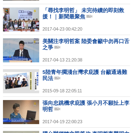
「尋找李明哲」 未完待續的即刻救
援！｜新聞最聚焦
2017-04-23 00:42:20
美關注李明哲案 陸委會籲中勿再口舌
之爭
2017-04-13 21:20:38
5陸青年擱淺台灣求庇護 台籲通過難
民法
2015-09-18 22:05:11
張向忠跳機求庇護 張小月不願扯上李
明哲
2017-04-19 22:00:23