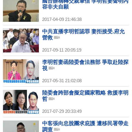
國台辦稱轉交親筆信 李明哲妻聲明內
容非夫自願
2017-04-09 21:46:38
中共直播李明哲認罪 妻拒接受.府允
營救
2017-09-11 20:05:19
李明哲妻函陸委會法務部 爭取赴陸探
視
2017-05-31 21:02:08
陸委會跨部會擬定國家戰略 救援李明
哲
2017-07-29 20:33:49
中客張向忠脫團求庇護 遭移民署帶走
調查