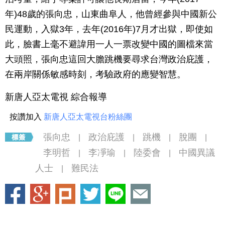
年)48歲的張向忠，山東曲阜人，他曾經參與中國新公
民運動，入獄3年，去年(2016年)7月才出獄，即使如
此，臉書上毫不避諱用一人一票改變中國的圖檔來當
大頭照，張向忠這回大膽跳機要尋求台灣政治庇護，
在兩岸關係敏感時刻，考驗政府的應變智慧。
新唐人亞太電視 綜合報導
按讚加入
新唐人亞太電視台粉絲團
張向忠
政治庇護
跳機
脫團
|
|
|
|
李明哲
李凈瑜
陸委會
中國異議
|
|
|
人士
難民法
|