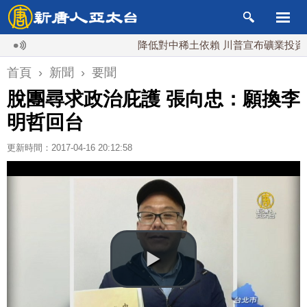
降低對中稀土依賴 川普宣布礦業投資20億
首頁
›
新聞
›
要聞
脫團尋求政治庇護 張向忠：願換李
明哲回台
更新時間：2017-04-16 20:12:58