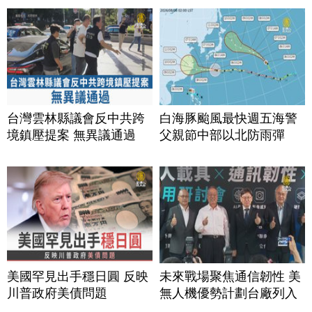
台灣雲林縣議會反中共跨
白海豚颱風最快週五海警
境鎮壓提案 無異議通過
父親節中部以北防雨彈
美國罕見出手穩日圓 反映
未來戰場聚焦通信韌性 美
川普政府美債問題
無人機優勢計劃台廠列入