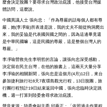
麼會決定脫團？要尋求台灣政治庇護，他接受台灣媒
體訪問，這麼說。
中國異議人士 張向忠：「作為尊嚴的話每個人都有尊
嚴，她(李凈瑜)所表達是說，我的丈夫不能從狗洞爬出
來，我的妥協是代表國與國之間的，因為這邊畢竟還
是中華民國嘛，這是民國的尊嚴，這是整個台灣人的
尊嚴。」
李凈瑜營救先生李明哲的言論，讓張向忠深受感動，
決定留在民主台灣，在他的臉書上，這兩天大量分享
李凈瑜的相關新聞，張向忠是這個月(4月)12日，來台
參加捷利旅行社8天7夜環島觀光行程，13日脫團，旅
行團行程預計19日結束返回中國，張向忠臨時決定跳
機，週一打算到陸委會尋求政治庇護。
聲音來源：陸委會副主委 邱垂正：「依照過去作業程