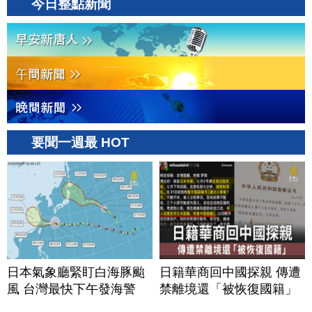
今日整點新聞
要聞一週最 HOT
日本氣象廳緊盯白海豚颱
日籍華商回中國探親 傳遭
風 台灣最快下午發海警
禁離境還「被恢復國籍」