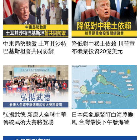
中東局勢動盪 土耳其沙特
降低對中稀土依賴 川普宣
巴基斯坦誓共同防禦
布礦業投資20億美元
弘揚武德 新唐人全球中華
日本氣象廳緊盯白海豚颱
傳統武術大賽將登場
風 台灣最快下午發海警