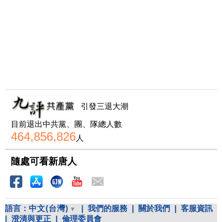
引發三退大潮
目前退出中共黨、團、隊總人數
464,856,826
人
隨處可看新唐人
語言：
中文(台灣)
|
我們的服務
|
關於我們
|
客服資訊
|
澄清與更正
|
倫理委員會