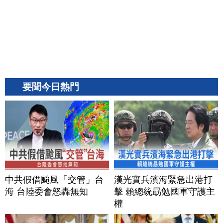
要聞今日熱門
中共假借颱風「交管」台
漢光實兵濱海緊急出港打
海 台陸委會怒轟無知
擊 賴總統勗勉國軍守護主
權