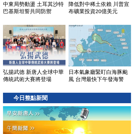
中東局勢動盪 土耳其沙特
降低對中稀土依賴 川普宣
巴基斯坦誓共同防禦
布礦業投資20億美元
弘揚武德 新唐人全球中華
日本氣象廳緊盯白海豚颱
傳統武術大賽將登場
風 台灣最快下午發海警
今日整點新聞