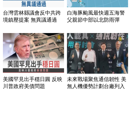
台灣雲林縣議會反中共跨
白海豚颱風最快週五海警
境鎮壓提案 無異議通過
父親節中部以北防雨彈
美國罕見出手穩日圓 反映
未來戰場聚焦通信韌性 美
川普政府美債問題
無人機優勢計劃台廠列入