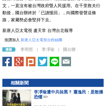
文，一直沒有被台灣政府暨人民援用。在千里救夫行
動後，國台辦終於「已讀慢回」，向國際發聲這條
路，家屬勢必會堅持下去。
新唐人亞太電視 盧天常 台灣台北報導
按讚加入
新唐人亞太電視台粉絲團
李明哲
李凈瑜
國台辦
|
|
相關新聞
李凈瑜遭中共抹黑？ 蕭逸民：是散播
恐懼