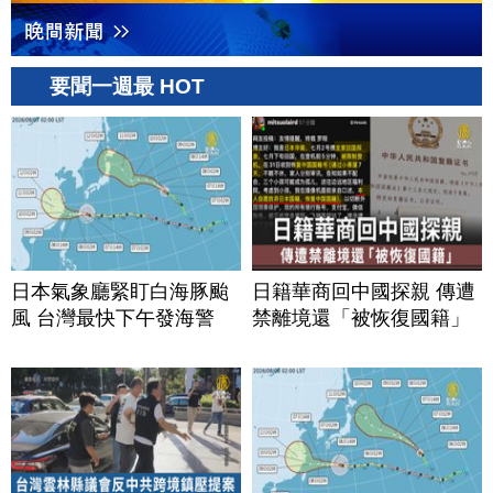
要聞一週最 HOT
日本氣象廳緊盯白海豚颱
日籍華商回中國探親 傳遭
風 台灣最快下午發海警
禁離境還「被恢復國籍」