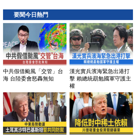
要聞今日熱門
中共假借颱風「交管」台
漢光實兵濱海緊急出港打
海 台陸委會怒轟無知
擊 賴總統勗勉國軍守護主
權