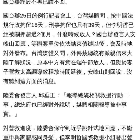
國台辦終於不再已讀不回。
國台辦25日的例行記者會上，台灣媒體問，按中國法
規行政拘留15天，刑事拘留也只有39天，但李明哲已
經被關押超過2個月，什麼時候放人？國台辦發言人安
峰山回應，等辦案單位依法結束偵辦以後，會及時地
對外發布。台灣媒體又問，外傳蔡總統有派親信來大
陸了解狀況，原本中方有意在端午節放人，但礙於妻
子營救太高調導致釋放時間延後，安峰山則回說，沒
有聽到這方面的消息。
陸委會發言人 邱垂正：「報導總統相關救援行動一
事，總統府也已經對外說明，媒體相關報導被非事
實。」
對營救進度，陸委會保守到近乎跳針式地回應，不斷
重申與家屬感同身受，但李明哲國際救援小組發出聲