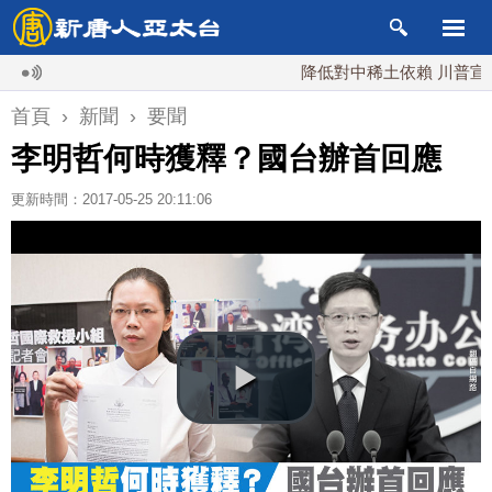
降低對中稀土依賴 川普宣布礦業
首頁
›
新聞
›
要聞
李明哲何時獲釋？國台辦首回應
更新時間：2017-05-25 20:11:06