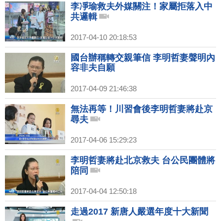
李凈瑜救夫外媒關注！家屬拒落入中
共邏輯
2017-04-10 20:18:53
國台辦稱轉交親筆信 李明哲妻聲明內
容非夫自願
2017-04-09 21:46:38
無法再等！川習會後李明哲妻將赴京
尋夫
2017-04-06 15:29:23
李明哲妻將赴北京救夫 台公民團體將
陪同
2017-04-04 12:50:18
走過2017 新唐人嚴選年度十大新聞