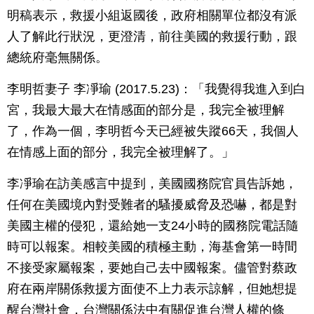
明稿表示，救援小組返國後，政府相關單位都沒有派
人了解此行狀況，更澄清，前往美國的救援行動，跟
總統府毫無關係。
李明哲妻子 李凈瑜 (2017.5.23)：「我覺得我進入到白
宮，我最大最大在情感面的部分是，我完全被理解
了，作為一個，李明哲今天已經被失蹤66天，我個人
在情感上面的部分，我完全被理解了。」
李凈瑜在訪美感言中提到，美國國務院官員告訴她，
任何在美國境內對受難者的騷擾威脅及恐嚇，都是對
美國主權的侵犯，還給她一支24小時的國務院電話隨
時可以報案。相較美國的積極主動，海基會第一時間
不接受家屬報案，要她自己去中國報案。儘管對蔡政
府在兩岸關係救援方面使不上力表示諒解，但她想提
醒台灣社會，台灣關係法中有關促進台灣人權的條