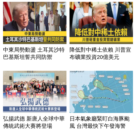
中東局勢動盪 土耳其沙特
降低對中稀土依賴 川普宣
巴基斯坦誓共同防禦
布礦業投資20億美元
弘揚武德 新唐人全球中華
日本氣象廳緊盯白海豚颱
傳統武術大賽將登場
風 台灣最快下午發海警