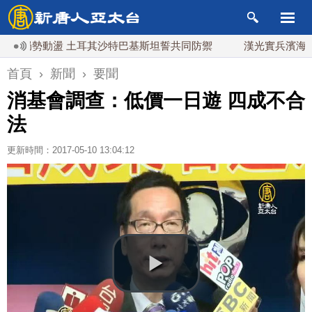
局勢動盪 土耳其沙特巴基斯坦誓共同防禦
漢光實兵濱海緊急出
首頁
›
新聞
›
要聞
消基會調查：低價一日遊 四成不合
法
更新時間：2017-05-10 13:04:12