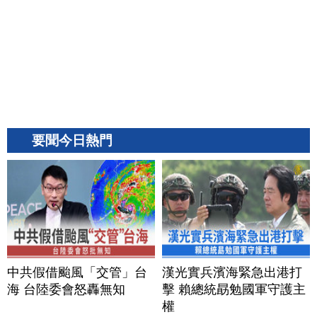
要聞今日熱門
中共假借颱風「交管」台
漢光實兵濱海緊急出港打
海 台陸委會怒轟無知
擊 賴總統勗勉國軍守護主
權