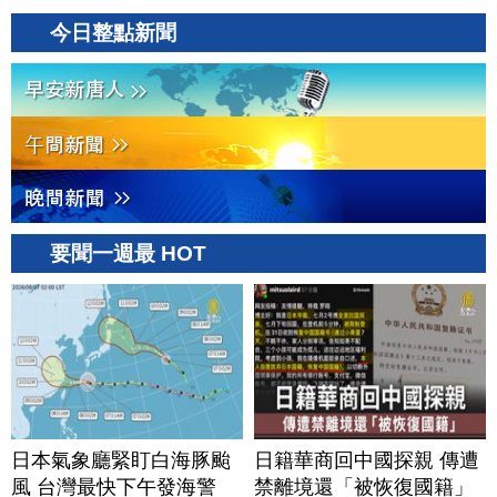
今日整點新聞
要聞一週最 HOT
日本氣象廳緊盯白海豚颱
日籍華商回中國探親 傳遭
風 台灣最快下午發海警
禁離境還「被恢復國籍」