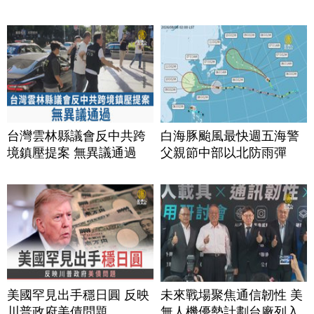
台灣雲林縣議會反中共跨
白海豚颱風最快週五海警
境鎮壓提案 無異議通過
父親節中部以北防雨彈
美國罕見出手穩日圓 反映
未來戰場聚焦通信韌性 美
川普政府美債問題
無人機優勢計劃台廠列入