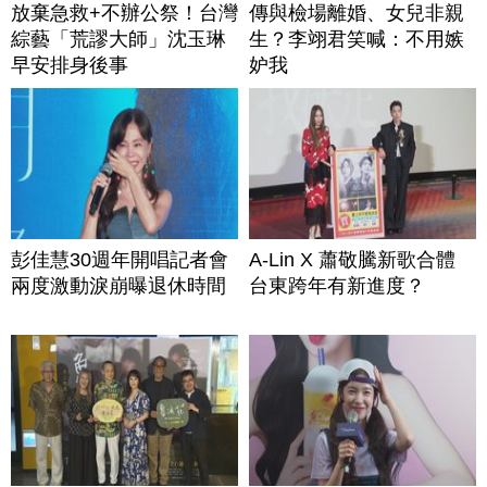
放棄急救+不辦公祭！台灣
傳與檢場離婚、女兒非親
綜藝「荒謬大師」沈玉琳
生？李翊君笑喊：不用嫉
早安排身後事
妒我
彭佳慧30週年開唱記者會
A-Lin X 蕭敬騰新歌合體
兩度激動淚崩曝退休時間
台東跨年有新進度？