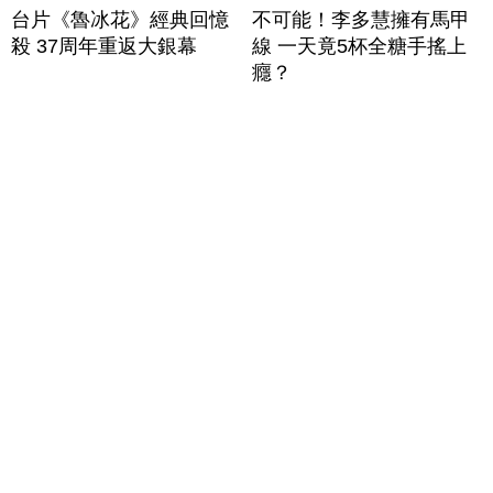
台片《魯冰花》經典回憶
不可能！李多慧擁有馬甲
殺 37周年重返大銀幕
線 一天竟5杯全糖手搖上
癮？