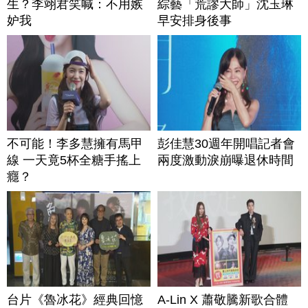
生？李翊君笑喊：不用嫉
綜藝「荒謬大師」沈玉琳
妒我
早安排身後事
不可能！李多慧擁有馬甲
彭佳慧30週年開唱記者會
線 一天竟5杯全糖手搖上
兩度激動淚崩曝退休時間
癮？
台片《魯冰花》經典回憶
A-Lin X 蕭敬騰新歌合體