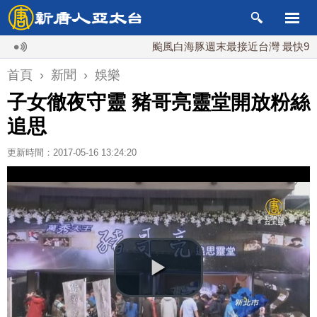
颱風白海豚週末最接近台灣 最快9日可能
首頁
›
新聞
›
娛樂
子女徹夜守靈 豬哥亮靈堂開放粉絲
追思
更新時間：2017-05-16 13:24:20