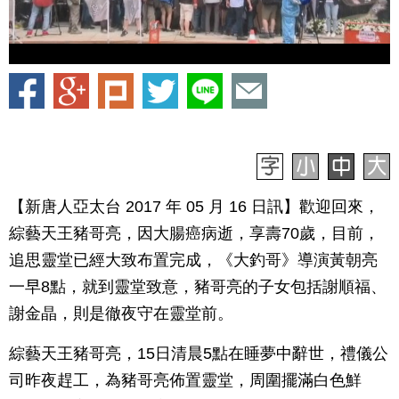
【新唐人亞太台 2017 年 05 月 16 日訊】歡迎回來，
綜藝天王豬哥亮，因大腸癌病逝，享壽70歲，目前，
追思靈堂已經大致布置完成，《大釣哥》導演黃朝亮
一早8點，就到靈堂致意，豬哥亮的子女包括謝順福、
謝金晶，則是徹夜守在靈堂前。
綜藝天王豬哥亮，15日清晨5點在睡夢中辭世，禮儀公
司昨夜趕工，為豬哥亮佈置靈堂，周圍擺滿白色鮮