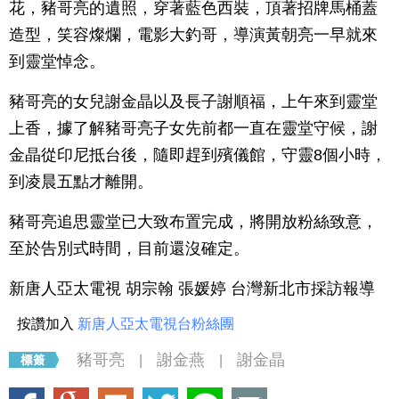
花，豬哥亮的遺照，穿著藍色西裝，頂著招牌馬桶蓋
造型，笑容燦爛，電影大釣哥，導演黃朝亮一早就來
到靈堂悼念。
豬哥亮的女兒謝金晶以及長子謝順福，上午來到靈堂
上香，據了解豬哥亮子女先前都一直在靈堂守候，謝
金晶從印尼抵台後，隨即趕到殯儀館，守靈8個小時，
到凌晨五點才離開。
豬哥亮追思靈堂已大致布置完成，將開放粉絲致意，
至於告別式時間，目前還沒確定。
新唐人亞太電視 胡宗翰 張媛婷 台灣新北市採訪報導
按讚加入
新唐人亞太電視台粉絲團
豬哥亮
謝金燕
謝金晶
|
|