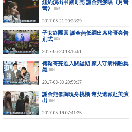
紐約演出弔豬哥亮 謝金燕淚唱《月彎
彎》
2017-05-21 20:28:29
子女終團圓 謝金燕低調出席豬哥亮告
別式
2017-06-20 13:16:51
傳豬哥亮進入關鍵期 家人守病榻盼集
氣
2017-03-30 20:59:37
謝金燕低調現身桃機 遵父遺願赴美演
出
2017-05-19 07:41:35