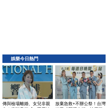
娛樂今日熱門
傳與檢場離婚、女兒非親
放棄急救+不辦公祭！台灣