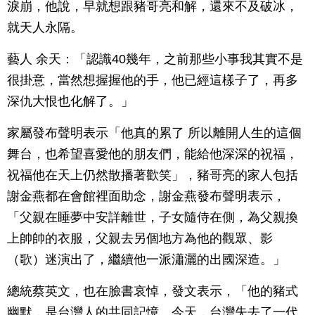
淚崩，他說，早就想跟豬哥亮和解，還來不及破冰，
就天人永隔。
藝人 余天：「認識40幾年，之前那些小事我其實不是
很掛意，當然想握握他的手，他已經這樣子了，再多
深仇大恨也化解了。」
家屬發布聲明表示「他真的累了 所以離開人生的這個
舞台，也希望喜愛他的朋友們，能給他深深的祝福，
祝福他在天上仍然散播著歡笑」，豬哥亮的家人包括
謝金燕都在會館裡面助念，謝金燕發布聲明表示，
「父親在睡夢中安詳離世，子女隨侍在側，為父親換
上帥帥的衣服，父親去另個地方為他的觀眾、影
（歌）迷演出了，繼續他一派瀟灑的出國深造。」
總統蔡英文，也在臉書哀悼，發文表示，「他的豬式
幽默，是台灣人的共同記憶。今天，台灣失去了一代