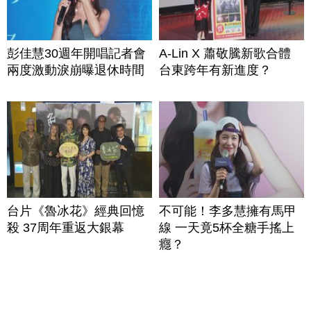
彭佳慧30週年開唱記者會
A-Lin X 蕭敬騰新歌合體
兩度激動淚崩曝退休時間
台東跨年有新進度？
台片《魯冰花》經典回憶
不可能！李多慧擁有馬甲
殺 37周年重返大銀幕
線 一天竟5杯全糖手搖上
癮？