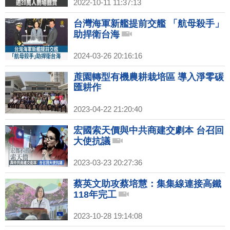
2022-10-11 11:37:13
台灣海軍新艦提前交艦 「航母殺手」
助捍衛台海
2024-03-26 20:16:16
蔗園轉型有機農耕栽培區 導入淨零碳
匯耕作
2023-04-22 21:20:40
宏國索天價與中共商建交劇本 台召回
大使抗議
2023-03-23 20:27:36
蔡英文助攻蔡培慧：集集線連接高鐵
118年完工
2023-10-28 19:14:08