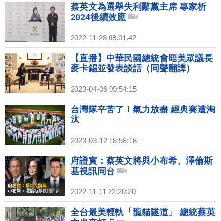
蔡英文為選舉失利辭黨主席 專家析
2024後續效應
2022-11-28 08:01:42
【直播】中華民國總統會晤美眾議長
麥卡錫並發表談話（同聲翻譯）
2023-04-06 09:54:15
台灣隊辛苦了！氣力放盡 經典賽遭淘
汰
2023-03-12 18:58:18
府證實：蔡英文將與小布希、澤倫斯
基視訊同台
2022-11-11 22:20:20
全台最美輕軌「龍貓隧道」 總統蔡英