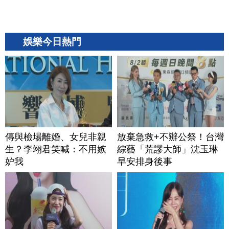
娛樂今日熱門
傳與檢場離婚、女兒非親
放棄急救+不辦公祭！台灣
生？李翊君笑喊：不用嫉
綜藝「荒謬大師」沈玉琳
妒我
早安排身後事