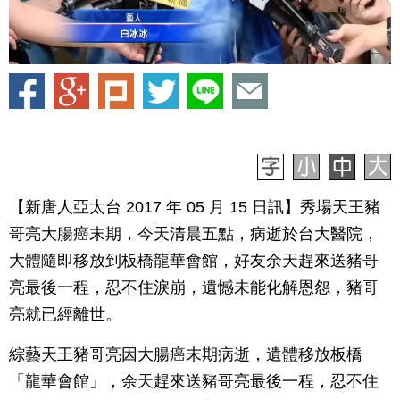
【新唐人亞太台 2017 年 05 月 15 日訊】秀場天王豬
哥亮大腸癌末期，今天清晨五點，病逝於台大醫院，
大體隨即移放到板橋龍華會館，好友余天趕來送豬哥
亮最後一程，忍不住淚崩，遺憾未能化解恩怨，豬哥
亮就已經離世。
綜藝天王豬哥亮因大腸癌末期病逝，遺體移放板橋
「龍華會館」，余天趕來送豬哥亮最後一程，忍不住