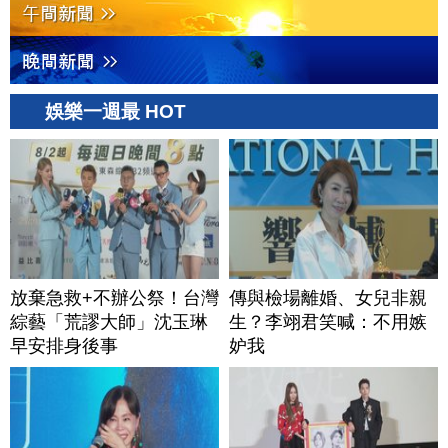
娛樂一週最 HOT
放棄急救+不辦公祭！台灣
傳與檢場離婚、女兒非親
綜藝「荒謬大師」沈玉琳
生？李翊君笑喊：不用嫉
早安排身後事
妒我