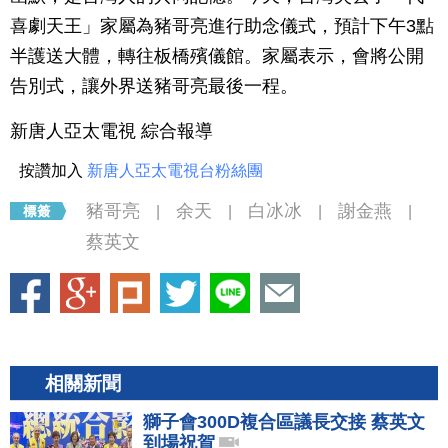
喜劇天王」家屬為豬哥亮進行助念儀式，預計下午3點
半護送大體，轉往板橋殯儀館。家屬表示，會將公開
告別式，讓外界送豬哥亮最後一程。
新唐人亞太電視 綜合報導
按讚加入
新唐人亞太電視台粉絲團
豬哥亮
余天
白冰冰
謝金燕
|
|
|
|
蔡英文
相關新聞
獅子會300D複合區議長交接 蔡英文
到場祝賀