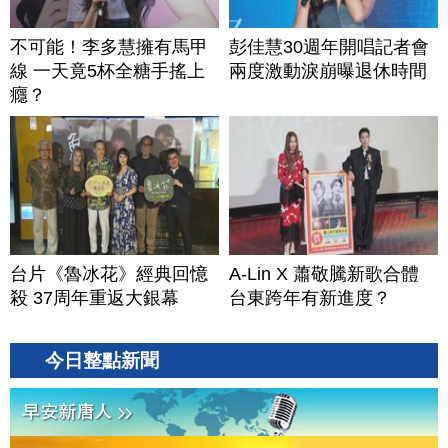
不可能！李多慧擁有馬甲
彭佳慧30週年開唱記者會
線 一天竟5杯全糖手搖上
兩度激動淚崩曝退休時間
癮？
台片《魯冰花》經典回憶
A-Lin X 蕭敬騰新歌合體
殺 37周年重返大銀幕
台東跨年有新進度？
今日整點新聞