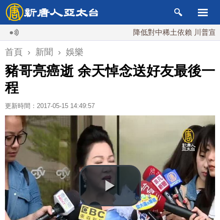
降低對中稀土依賴 川普宣布礦業投
首頁
›
新聞
›
娛樂
豬哥亮癌逝 余天悼念送好友最後一
程
更新時間：2017-05-15 14:49:57