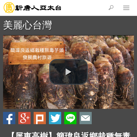
美麗心台灣
【屏東高樹】簡瑋良返鄉栽種無毒