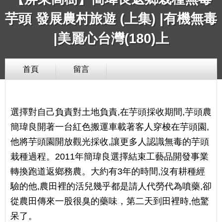
芋頭 發展農村旅遊 (上集) |有機無毒
|美麗心台灣(180)上
首頁
留言
選擇對自己負責對土地負責,在芋頭採收期間,芋頭農
簡瑋良開著一台紅色搬運車載著客人穿梭在芋頭園,
他將芋頭園開放觀光採收,讓更多人認識無毒的芋頭
栽種過程。2011年簡瑋良選擇結束工藝品開發事業
轉換跑道返鄉務農。大約有3年的時間,沒有耕種經
驗的他,農田裡的活兒幾乎都是請人代勞代為噴藥,卻
從農田傳來一股很臭的藥味，第二天到田裡時,他驚
呆了。