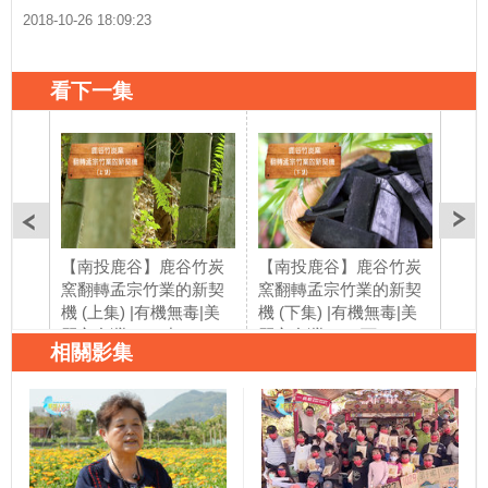
2018-10-26 18:09:23
看下一集
【南投鹿谷】鹿谷竹炭
【南投鹿谷】鹿谷竹炭
【屏
窯翻轉孟宗竹業的新契
窯翻轉孟宗竹業的新契
型友
機 (上集) |有機無毒|美
機 (下集) |有機無毒|美
積極
麗心台灣(180)中
麗心台灣(180)下
麗心
相關影集