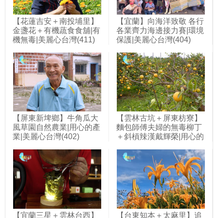
【花蓮吉安＋南投埔里】
【宜蘭】向海洋致敬 各行
金盞花＋有機蔬食食舖|有
各業齊力海邊接力賽|環境
機無毒|美麗心台灣(411)
保護|美麗心台灣(404)
【屏東新埤鄉】牛角瓜大
【雲林古坑＋屏東枋寮】
風草園自然農業|用心的產
麵包師傅夫婦的無毒柳丁
業|美麗心台灣(402)
＋斜槓辣漢戴輝榮|用心的
產業|美麗心台灣(401)
【宜蘭三星＋雲林台西】
【台東知本＋太麻里】追