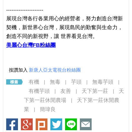
---------------------
展現台灣各行各業用心的經營者，努力創造台灣新
契機，新世界心台灣，展現島民的勤奮與生命力，
創造不同的新視野，讓 世界看見台灣。
美麗心台灣FB粉絲團
按讚加入
新唐人亞太電視台粉絲團
有機
無毒
芋頭
無毒芋頭
|
|
|
|
有機芋頭
友善
天下第一莊
天
|
|
|
下第一莊休閒農場
天下第一莊休閒農
|
業
簡瑋良
|