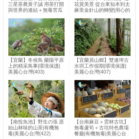
三星茶農黃子誠 用茶打開
花賞美景 從台東知本到太
與世界的連結＋無毒苦瓜
麻里金針山的轉變|用心的
農林弘仁 微生物菌栽培產
產業|美麗心台灣(391)
量增三倍|用心的產業|美
麗心台灣(427)
【宜蘭】冬候鳥 蘭陽平原
【宜蘭員山鄉】雙連埤古
上的精采鳥事|環境保護|
水圳工作假期|環境保護|
美麗心台灣(403)
美麗心台灣(407)
【南投魚池】野生の張 原
【台南麻豆＋雲林古坑】
始山林味的山茶|有機無
無毒蘆筍＋古坑特色農場
毒|美麗心台灣(422)
餐廳|有機無毒|美麗心台