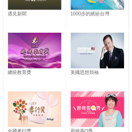
遇見新聞
1000步的繽紛台灣
總統教育獎
美國思想領袖
全國孝行獎
廚娘香Q秀