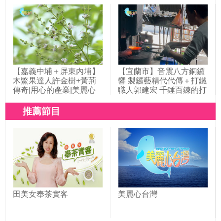
灣(394)
【嘉義中埔＋屏東內埔】
【宜蘭市】音震八方銅鑼
木鱉果達人許金樹+黃荊
響 製鑼藝精代代傳＋打鐵
傳奇|用心的產業|美麗心
職人郭建宏 千錘百鍊的打
台灣(395)
鐵人生|用心的產業|美麗
心台灣(425)
推薦節目
田美女奉茶實客
美麗心台灣