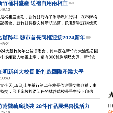
後，石門水庫每日可供應30萬噸原水給新竹縣的寶二水
新竹桶柑盛產 送禮自用兩相宜
:49:10
好是桶柑盛產期，新竹縣府為了幫助農民行銷，在舉辦桶
銷記者會。新竹縣長楊文科帶頭品嘗，歡迎鄉親採購優質
，「大桔大利」過新年。
辦跨年 縣市首長同框迎接2024新年
:48:21
024大新竹跨年公益演唱會，跨年夜在新竹市大湳雅公園
排多組藝人輪番上場，還有300秒絢爛煙火秀。新竹市
竹縣長楊文科等人也到場，與民眾一起迎接2024新年到
任明新科大校長 盼打造國際產業大學
:03:43
於今天(16日)上午舉行第11任校長佈達暨交接典禮，由
長監交，呂明峯教授從卸任的林啓瑞校長手中接下印信，
，2/1正式上任。
竹附醫藝廊換裝 28件作品展現喜悅活力
目
4
:25:16