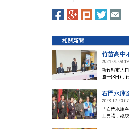
竹
相關新聞
竹苗高中不
2024-01-09 19
新竹縣市人
週一(8日)
首長座談。鄭
班，並逐年增
石門水庫
2023-12-20 07
「石門水庫至
工典禮，總
參加動土儀