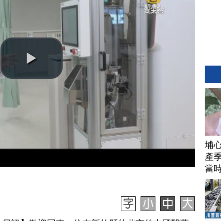
埔
產季
當