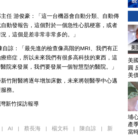
主任 游俊豪：「這一台機器會自動分類、自動傳
就自動發報告，這個對於一個急性心肌梗塞，或者
情況，這個是差非常非常多的。」
陳自諒：「最先進的檢查像高階的MRI、我們有正
治療癌症，所以未來我們有很多高科技的東西，這
美
I醫院來發展，我們要發展一個智慧型的醫院。」
圓 
美
學新竹附醫將逐年增加床數，未來將朝醫學中心邁
療服務。
台灣新竹採訪報導
埔
產季
AI
蔡長海
楊文科
陳自諒
新
|
|
|
|
|
當