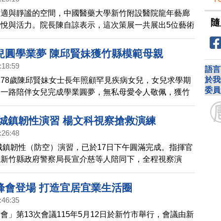
舒適與靜謐的空間，中國醫藥大學新竹附設醫院龍年藝廊
隨
悅與活力。院長陳自諒表示，這次策展一共展出5位藝術
品，包含朱德群「喜相逢」、陳嘉慧「橙韻花蔚」、劉邦
 傅振賢「生活日誌」、蔡政維雕塑「騰精靈」等國際級
兒圓學業夢 陳邱賢妹獲竹縣模範母親
題以喜悅、活力、自由以及慢活。
:18:59
語言
於我
78歲陳邱賢妹女士長年照顧罕見疾病女兒，女兒求學期
委員
，一路陪伴女兒完成學業圓夢，無私母愛令人敬佩，獲竹
「給力媽媽」代表。
縣城鎮韌性演習 楊文科視察搶救演練
:26:48
5城鎮韌性（防空）演習，已於17日下午圓滿完成。指揮官
在新竹縣政府警察局長宣介慈等人陪同下，全程視察演
導驗證區新豐鄉交通管制及疏散避難執行情形、戰災搶救
災民收容救濟站開設演練，同時慰勉執勤人員的辛勞。
峰會登場 打造宜居宜業生活圈
:46:35
會」第13次會議115年5月12日於新竹市舉行，會議由新