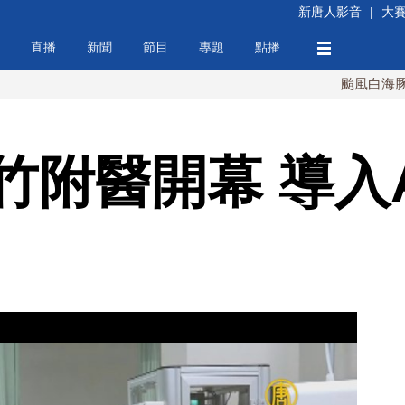
新唐人影音
|
大
直播
新聞
節目
專題
點播
颱風白海豚週末最接
竹附醫開幕 導入