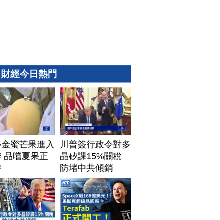
財經今日熱門
心金蜜芒果進入
川普簽行政令對多
 品嚐夏果正
晶矽課15%關稅
時
防堵中共傾銷