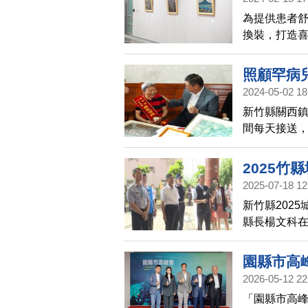
為提供患者
換裝，打造喜
家，28件作
光「家園」、
照顧罕病
藝術家，主
2024-05-02 18
新竹縣關西鎮
間每天接送
縣模範母親
2025竹
2025-07-18 12
新竹縣202
縣長楊文科
習，逐一視
演練及戰時
園縣市高
2026-05-12 22
「園縣市高峰