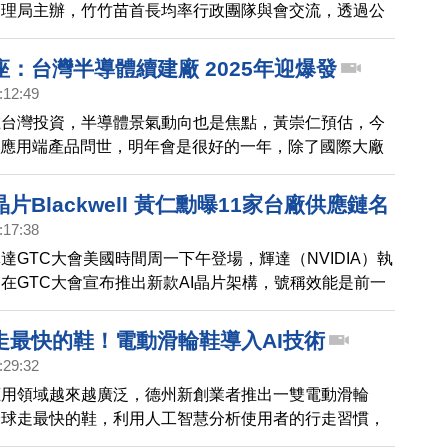
管理局主辦，竹竹苗首長均率行政團隊與會交流，透過公
與交流，打造更宜居宜業的共同生活圈。
：台灣半導體續建廠 2025年迎爆發
:12:49
在台灣投資，半導體景氣動向也是焦點，黃崇仁預估，今
I應用端產品問世，明年會是很好的一年，除了國際大廠
記憶體發展，台廠也看好記憶體堆疊技術。
片Blackwell 黃仁勳曝11家台廠供應鏈名
:17:38
達GTC大會美國時間周一下午登場，輝達（NVIDIA）執
在GTC大會宣布推出新款AI晶片架構，號稱效能是前一
由台積電4奈米製程代工，算力大幅提升的同時，也曝光
應鏈名單。
走最快的鞋！電動滑輪鞋導入AI技術
:29:32
應用領域越來越廣泛，德州新創業者推出一雙電動滑輪
全球走最快的鞋，利用人工智慧分析使用者的行走習慣，
效率。