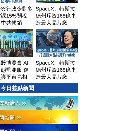
普簽行政令對多
SpaceX、特斯拉
課15%關稅
德州斥資168億 打
堵中共傾銷
造最大晶片廠
Terafab
齡博覽會 AI
SpaceX、特斯拉
態監測服 傷
德州斥資168億 打
照護平台亮相
造最大晶片廠
Terafab
今日整點新聞