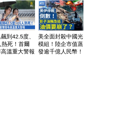
飆到42.5度、
美全面封殺中國光
人熱死！首爾
模組！陸企市值蒸
布高溫重大警報
發逾千億人民幣！
AI資料中心供應鏈
洗牌？台灣喜迎轉
單！成關鍵樞紐？
｜#財經新聞
│20260805 (三)