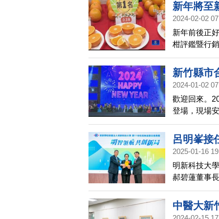
援管線，完工
新年將至
庫。
2024-02-02 07
新年前後正
柑評鑑暨行
的新竹桶柑
新竹縣市合
2024-01-02 07
歡迎回來。2
登場，現場安
長高虹安、新
來。
呂明峯接
2025-01-16 19
明新科技大學
郝碧蓮董事
完成校務傳承
中醫大新
2024-02-15 17