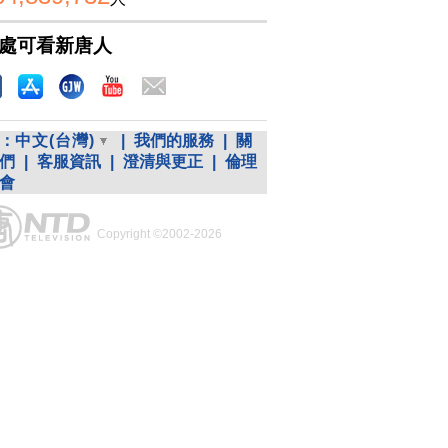
處可看新唐人
：
中文(台灣)
|
我們的服務
|
關
們
|
客服資訊
|
澄清與更正
|
倫理
會
Copyright ©2002-2026