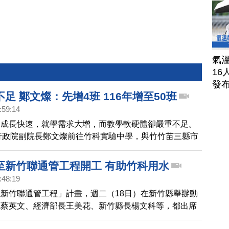
氣溫
16
發
足 鄭文燦：先增4班 116年增至50班
:59:14
口成長快速，就學需求大增，而教學軟硬體卻嚴重不足。
，行政院副院長鄭文燦前往竹科實驗中學，與竹竹苗三縣市
文燦允諾，大新竹地區國立高中在113學年8月先增設4
加到116學年至少50班，名額至少1700人。
至新竹聯通管工程開工 有助竹科用水
:48:19
新竹聯通管工程」計畫，週二（18日）在新竹縣舉辦動
統蔡英文、經濟部長王美花、新竹縣長楊文科等，都出席
式。總統蔡英文表示，這項工程是桃園到新竹的第二條備