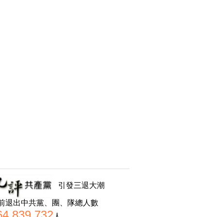
引發三退大潮
前退出中共黨、團、隊總人數
64,839,732
人