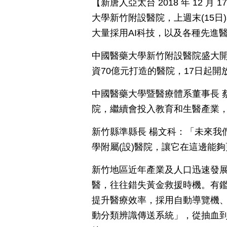
【新唐人亞太台 2018 年 12 
大學新竹附設醫院，上週末(15
大量採用AI科技，以及各種先進
中國醫藥大學新竹附設醫院盛大
資70億元打造的醫院，17日起
中國醫藥大學暨醫療體系董事長 
院，繼續會投入教育和生醫產業
新竹縣準縣長 楊文科：「未來我
學附屬(設)醫院，讓它在這邊能
新竹地區近年產業及人口迅速發
醫，往往錯失黃金救援時機。有鑑
提升醫療效率，採用自動導覽機
動分類辨識傳送系統」，從抽血到