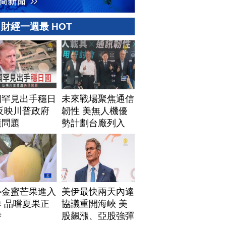
財經一週最 HOT
國罕見出手穩日
未來戰場聚焦通信
反映川普政府
韌性 美無人機優
債問題
勢計劃台廠列入
心金蜜芒果進入
美伊最快兩天內達
 品嚐夏果正
協議重開海峽 美
時
股飆漲、亞股強彈