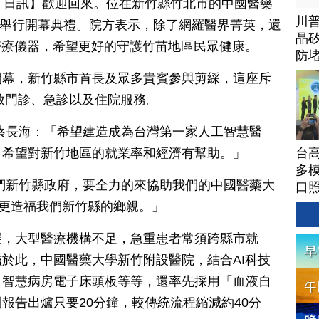
月 17 日訊】歡迎回來。位在新竹縣竹北市的中國醫藥
川
日)舉行開幕典禮。院方表示，除了網羅醫界菁英，還
晶矽
醫療儀器，希望更好的守護竹苗地區民眾健康。
防
開幕，新竹縣市首長及眾多貴賓參與剪綵，這座斥
開放門診、急診以及住院服務。
蔡長海：「希望建造成為台灣第一家人工智慧醫
台高
，希望對新竹地區的就業率和經濟有幫助。」
多模
們新竹縣政府，要全力的來協助我們的中國醫藥大
口
夠更造福我們新竹縣的鄉親。」
展，大型醫療機構不足，急重患者常須跨縣市就
於此，中國醫藥大學新竹附設醫院，結合AI科技
、智慧病房電子床頭板等等，還率先採用「血液自
報告出爐只要20分鐘，較傳統流程縮減約40分