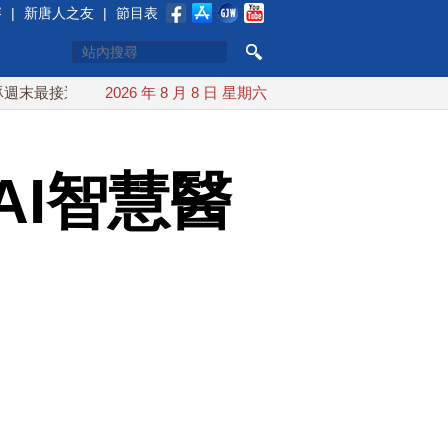
賽
|
新唐人之友
|
節目表
近台灣 最快9日可能登陸中國
2026 年 8 月 8 日 星期六
台灣漢光首結合城鎮演習 AIT
AI智慧醫