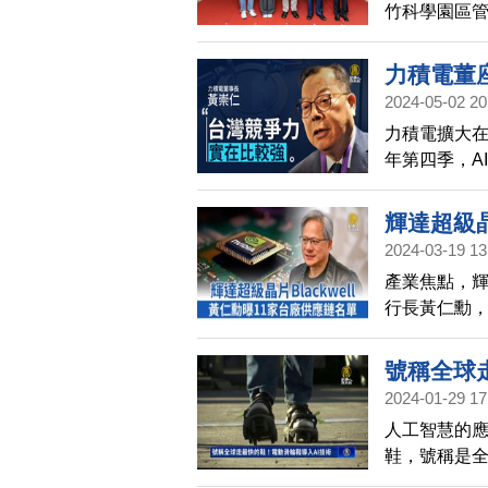
竹科學園區
私跨域合作
力積電董座
2024-05-02 20
力積電擴大
年第四季，A
鎖定高頻寬
輝達超級晶
2024-03-19 13
單
產業焦點，輝
行長黃仁勳，
代五倍，除了
11家台廠供
號稱全球
2024-01-29 17
人工智慧的
鞋，號稱是
讓步行更有