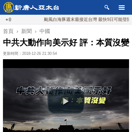
颱風白海豚週末最接近台灣 最快9日可能登陸中國
首頁
›
新聞
›
中國
中共大動作向美示好 評：本質沒變
更新時間：2018-12-26 21:30:54