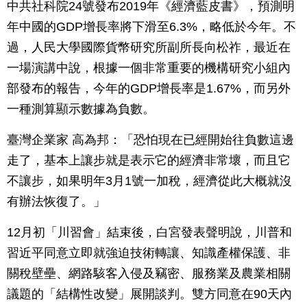
中共社科院24號發布2019年《經濟藍皮書》，預測明
年中國的GDP增長率將下滑至6.3%，略低於今年。不
過，人民大學國際貨幣研究所副所長向松祚，最近在
一場演講中說，根據一個非常重要的機構研究小組內
部發布的報告，今年的GDP增長率是1.67%，而另外
一種測算顯示數據為負數。
臺灣企業家 高為邦：「恐怕現在已經開始往負數這邊
走了，基本上讓步就是表示它的經濟非常壞，而且它
不讓步，如果明年3月1號一加稅，經濟從此大概就沒
有辦法恢復了。」
12月初「川習會」結束後，白宮發表聲明說，川普和
習近平同意立即就強迫技術轉讓、知識產權保護、非
關稅壁壘、網路駭客入侵及竊密、服務業及農業相關
議題的「結構性改變」展開談判。雙方同意在90天內