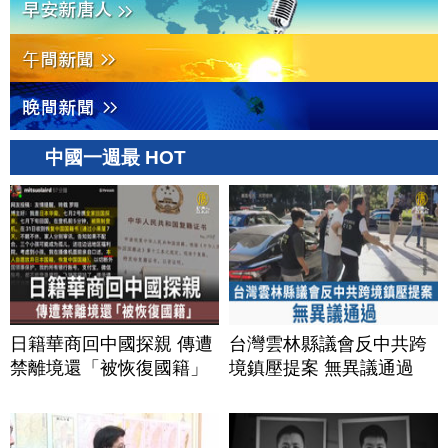
中國一週最 HOT
日籍華商回中國探親 傳遭
台灣雲林縣議會反中共跨
禁離境還「被恢復國籍」
境鎮壓提案 無異議通過