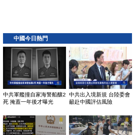
中國今日熱門
中共軍艦撞自家海警船釀2
中共出入境新規 台陸委會
死 掩蓋一年後才曝光
籲赴中國評估風險