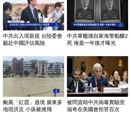
中共出入境新規 台陸委會
中共軍艦撞自家海警船釀2
籲赴中國評估風險
死 掩蓋一年後才曝光
颱風「紅霞」過境 廣東多
被問資助中共病毒實驗室
地現洪災 小孩被捲飛
福奇在美國會拒答百次