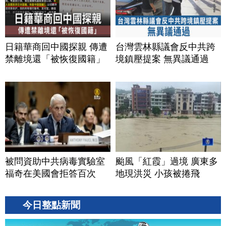
日籍華商回中國探親 傳遭
台灣雲林縣議會反中共跨
禁離境還「被恢復國籍」
境鎮壓提案 無異議通過
被問資助中共病毒實驗室
颱風「紅霞」過境 廣東多
福奇在美國會拒答百次
地現洪災 小孩被捲飛
今日整點新聞