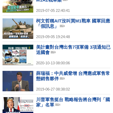
M1A2戰車案
2019-07-05 22:40:41
柯文哲稱AIT沒叫買M1戰車 國軍回應
「假訊息」
2019-09-05 19:24:48
美計畫對台灣出售7項軍備 3項通知已
送國會
2020-10-13 08:00:06
薛瑞福：中共威脅增 台灣應成軍售常
態銷售夥伴
2019-06-27 08:38:02
川普軍售挺台 戰略報告將台灣列「國
家」名單