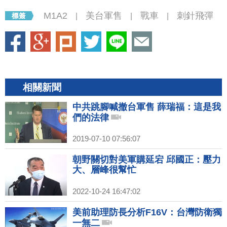
M1A2
美台軍售
戰車
刺針飛彈
|
|
|
相關新聞
中共跳腳喊撤台軍售 薛瑞福：這是我
們的法律
2019-07-10 07:56:07
朝野關切對美軍購延宕 邱國正：壓力
大、層峰很幫忙
2022-10-24 16:47:02
美前助理防長分析F16V：台灣防衛獨
一無二