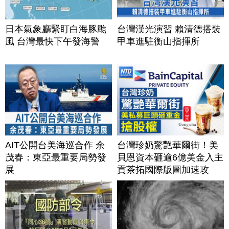
日本氣象廳緊盯白海豚颱
台灣漢光演習 賴清德搭裝
風 台灣最快下午發海警
甲車進駐衡山指揮所
AIT公開台美海巡合作 余
台灣珍奶驚艷華爾街！美
茂春：東亞最重要局勢發
貝恩資本砸逾6億美金入主
展
貢茶拓國際版圖加速攻
美？｜#財經新聞｜
20260806(四)