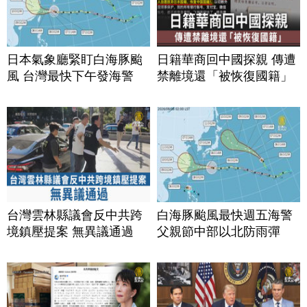
日本氣象廳緊盯白海豚颱
日籍華商回中國探親 傳遭
風 台灣最快下午發海警
禁離境還「被恢復國籍」
台灣雲林縣議會反中共跨
白海豚颱風最快週五海警
境鎮壓提案 無異議通過
父親節中部以北防雨彈