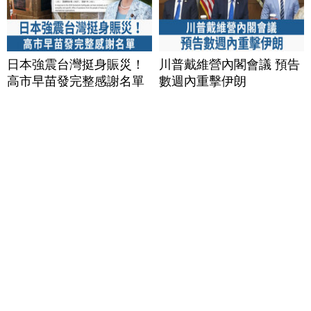
日本強震台灣挺身賑災！
川普戴維營內閣會議 預告
高市早苗發完整感謝名單
數週內重擊伊朗