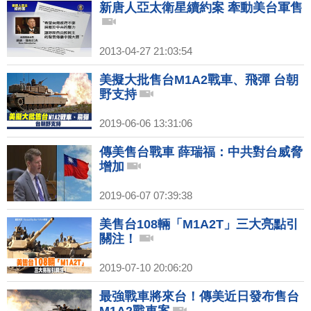
新唐人亞太衛星續約案 牽動美台軍售
2013-04-27 21:03:54
美擬大批售台M1A2戰車、飛彈 台朝
野支持
2019-06-06 13:31:06
傳美售台戰車 薛瑞福：中共對台威脅
增加
2019-06-07 07:39:38
美售台108輛「M1A2T」三大亮點引
關注！
2019-07-10 20:06:20
最強戰車將來台！傳美近日發布售台