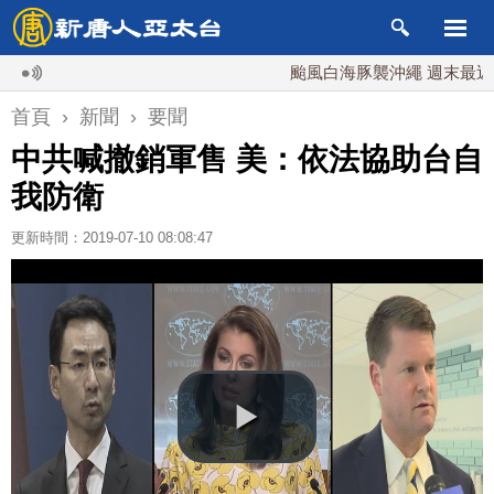
颱風白海豚襲沖繩 週末最近台灣 1
首頁
›
新聞
›
要聞
中共喊撤銷軍售 美：依法協助台自
我防衛
更新時間：2019-07-10 08:08:47