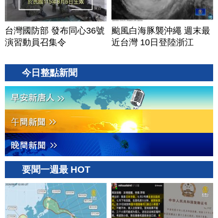
台灣國防部 發布同心36號
颱風白海豚襲沖繩 週末最
演習動員召集令
近台灣 10日登陸浙江
今日整點新聞
要聞一週最 HOT