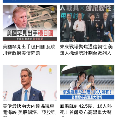
美國罕見出手穩日圓 反映
未來戰場聚焦通信韌性 美
川普政府美債問題
無人機優勢計劃台廠列入
美伊最快兩天內達協議重
氣溫飆到42.5度、16人熱
開海峽 美股飆漲、亞股強
死！首爾發布高溫重大警