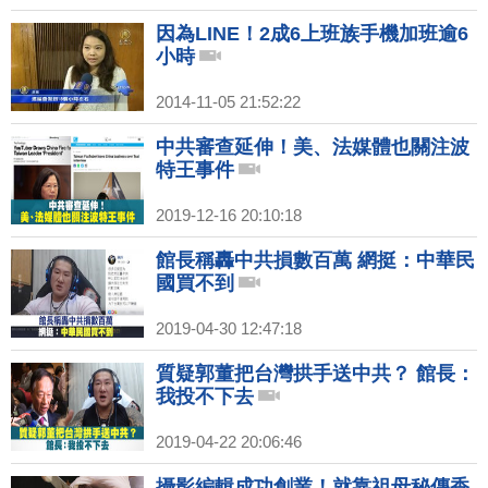
因為LINE！2成6上班族手機加班逾6
小時
2014-11-05 21:52:22
中共審查延伸！美、法媒體也關注波
特王事件
2019-12-16 20:10:18
館長稱轟中共損數百萬 網挺：中華民
國買不到
2019-04-30 12:47:18
質疑郭董把台灣拱手送中共？ 館長：
我投不下去
2019-04-22 20:06:46
攝影編輯成功創業！就靠祖母秘傳香