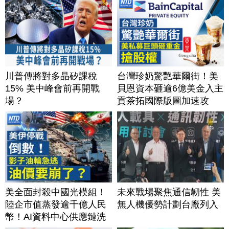
川普傳將對多晶矽課稅
台灣珍奶驚艷華爾街！美
15% 美中峰會前再開戰
貝恩資本砸逾6億美金入主
場？
貢茶拓國際版圖加速攻
美？｜#財經新聞｜
20260806(四)
美全面封殺中國光模組！
未來戰場聚焦通信韌性 美
陸企市值蒸發逾千億人民
無人機優勢計劃台廠列入
幣！AI資料中心供應鏈洗