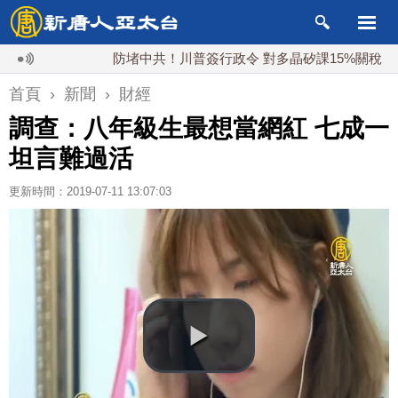
防堵中共！川普簽行政令 對多晶矽課15%關稅
日
首頁
›
新聞
›
財經
調查：八年級生最想當網紅 七成一
坦言難過活
更新時間：2019-07-11 13:07:03