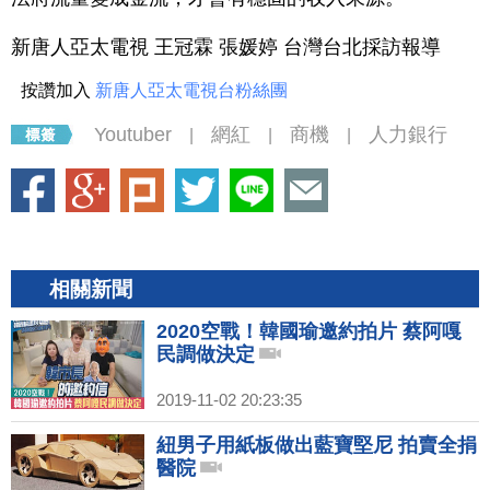
新唐人亞太電視 王冠霖 張媛婷 台灣台北採訪報導
按讚加入
新唐人亞太電視台粉絲團
Youtuber
網紅
商機
人力銀行
|
|
|
相關新聞
2020空戰！韓國瑜邀約拍片 蔡阿嘎
民調做決定
2019-11-02 20:23:35
紐男子用紙板做出藍寶堅尼 拍賣全捐
醫院