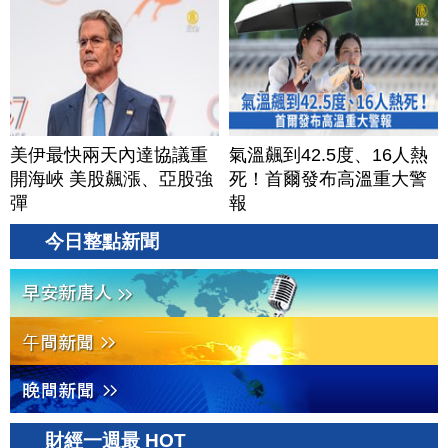
牌？台灣喜迎轉單！成關
鍵樞紐？｜#財經新聞
│20260805 (三)
美伊最快兩天內達協議重
氣溫飆到42.5度、16人熱
開海峽 美股飆漲、亞股強
死！首爾發布高溫重大警
彈
報
今日整點新聞
財經一週最 HOT