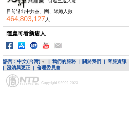
引發三退大潮
目前退出中共黨、團、隊總人數
464,803,127
人
隨處可看新唐人
語言：
中文(台灣)
|
我們的服務
|
關於我們
|
客服資訊
|
澄清與更正
|
倫理委員會
Copyright ©2002-2023