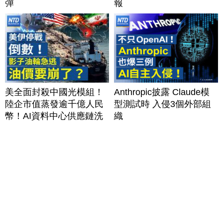
彈
報
美全面封殺中國光模組！
Anthropic披露 Claude模
陸企市值蒸發逾千億人民
型測試時 入侵3個外部組
幣！AI資料中心供應鏈洗
織
牌？台灣喜迎轉單！成關
鍵樞紐？｜#財經新聞
│20260805 (三)