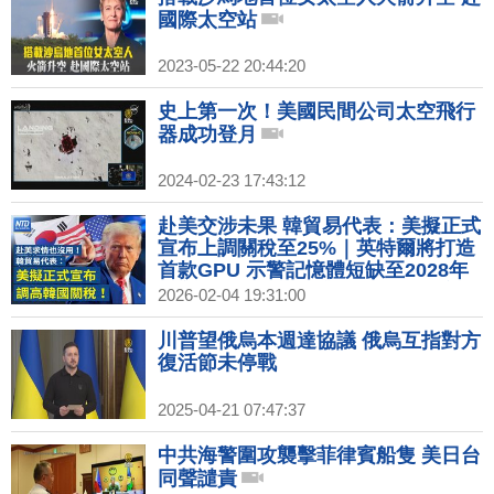
國際太空站
2023-05-22 20:44:20
史上第一次！美國民間公司太空飛行
器成功登月
2024-02-23 17:43:12
赴美交涉未果 韓貿易代表：美擬正式
宣布上調關稅至25%｜英特爾將打造
首款GPU 示警記憶體短缺至2028年
｜美台對等貿易協定最後階段 傳美汽
2026-02-04 19:31:00
車、農產開放｜AI自動化工具引發拋
售潮 軟體金融股蒸發近3千億美元
川普望俄烏本週達協議 俄烏互指對方
復活節未停戰
2025-04-21 07:47:37
中共海警圍攻襲擊菲律賓船隻 美日台
同聲譴責