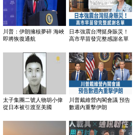
川普：伊朗擁核夢碎 海峽
日本強震台灣挺身賑災！
即將恢復通航
高市早苗發完整感謝名單
太子集團二號人物胡小偉
川普戴維營內閣會議 預告
從日本被引渡至美國
數週內重擊伊朗