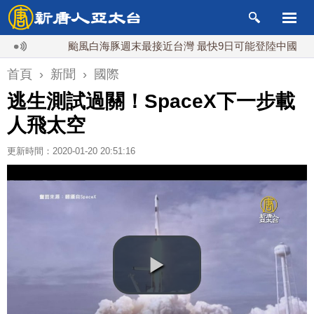
颱風白海豚週末最接近台灣 最快9日可能登陸中國
台
首頁
›
新聞
›
國際
逃生測試過關！SpaceX下一步載
人飛太空
更新時間：2020-01-20 20:51:16