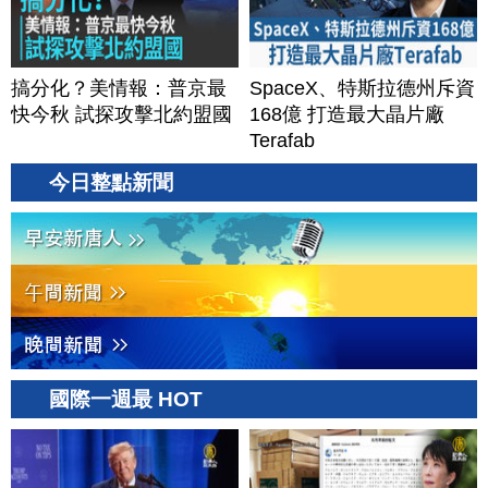
搞分化？美情報：普京最
SpaceX、特斯拉德州斥資
快今秋 試探攻擊北約盟國
168億 打造最大晶片廠
Terafab
今日整點新聞
國際一週最 HOT