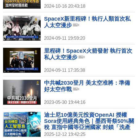
2024-10-16 20:43:18
SpaceX新里程碑！執行人類首次私
人太空漫步
2024-09-11 19:59:20
里程碑！SpaceX火箭發射 執行首次
私人太空漫步
2024-09-11 17:35:38
中共喊2030登月 美太空准將：準備
好太空作戰
2023-05-30 19:44:16
迪士尼10億美元投資OpenAI 授權
Sora使用經典角色｜墨西哥祭50%關
稅 直指中國等亞洲國家 封鎖「洗產
地」｜創台灣主權AI新里程 賴清德親
2025-12-12 19:42:25