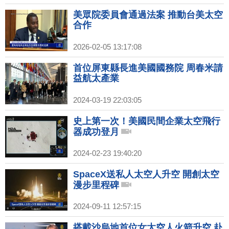
赴國網中心啟用｜鴻海砸159億蓋高
雄旗艦總部 輪值CEO回應墨關稅
美眾院委員會通過法案 推動台美太空
合作
2026-02-05 13:17:08
首位屏東縣長進美國國務院 周春米請
益航太產業
2024-03-19 22:03:05
史上第一次！美國民間企業太空飛行
器成功登月
2024-02-23 19:40:20
SpaceX送私人太空人升空 開創太空
漫步里程碑
2024-09-11 12:57:15
搭載沙烏地首位女太空人火箭升空 赴