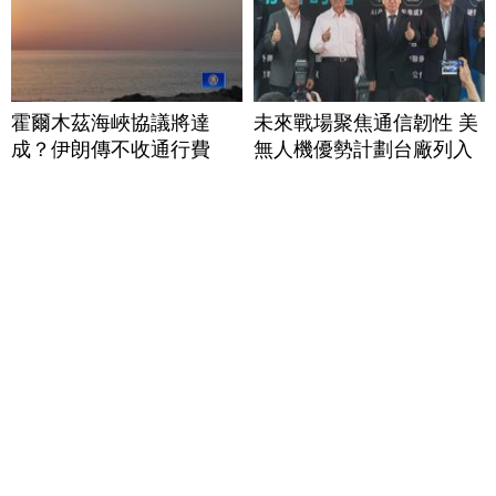
霍爾木茲海峽協議將達
未來戰場聚焦通信韌性 美
成？伊朗傳不收通行費
無人機優勢計劃台廠列入