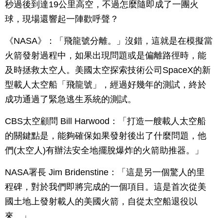
秒過後到達19公里高空，不過怎麼隨即成了一團火
球，現場還響起一陣歡呼聲？
《NASA》：「飛龍號分離。」沒錯，這就是在模擬當
火箭發射過程中，如果出現問題或是偏離路徑時，能
及時拯救太空人。美國太空探索技術公司SpaceX的新
型載人太空船「飛龍號」，經過好幾年的測試，終於
成功通過了緊急逃生系統的測試。
CBS太空顧問 Bill Harwood：「打造一艘載人太空船
的關鍵點是，能夠確保如果發射後出了什麼問題，他
們(太空人)有辦法安全地擺脫爆炸的火箭助推器。」
NASA署長 Jim Bridenstine：「這是另一個驚人的里
程碑，對於我們即將完成的一個項目。這是首次從美
國土地上發射載人的美國火箭，自從太空船退役以
來。」