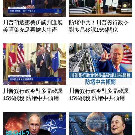
川普預透露美伊談判進展
防堵中共！川普簽行政令
美彈藥充足再擴大生產
對多晶矽課15%關稅
川普簽行政令對多晶矽課
川普簽行政令對多晶矽課
15%關稅 防堵中共傾銷
15%關稅 防堵中共傾銷