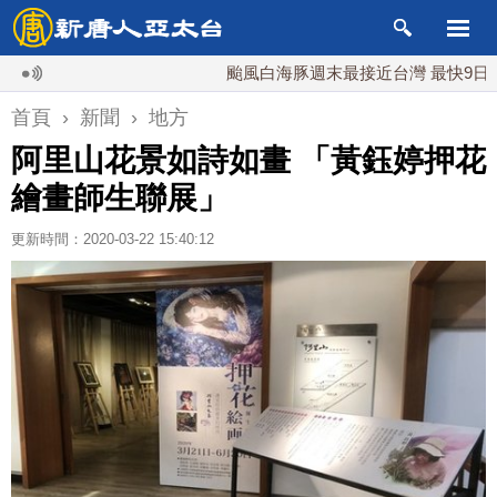
颱風白海豚週末最接近台灣 最快9日可能登陸
首頁
›
新聞
›
地方
阿里山花景如詩如畫 「黃鈺婷押花
繪畫師生聯展」
更新時間：2020-03-22 15:40:12