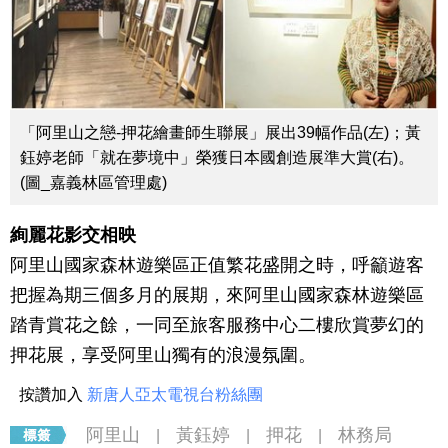
「阿里山之戀-押花繪畫師生聯展」展出39幅作品(左)；黃
鈺婷老師「就在夢境中」榮獲日本國創造展準大賞(右)。
(圖_嘉義林區管理處)
絢麗花影交相映
阿里山國家森林遊樂區正值繁花盛開之時，呼籲遊客
把握為期三個多月的展期，來阿里山國家森林遊樂區
踏青賞花之餘，一同至旅客服務中心二樓欣賞夢幻的
押花展，享受阿里山獨有的浪漫氛圍。
按讚加入
新唐人亞太電視台粉絲團
阿里山
黃鈺婷
押花
林務局
|
|
|