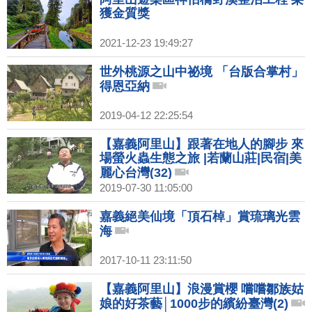
獲金質獎
2021-12-23 19:49:27
世外桃源之山中祕境 「台版合掌村」
得恩亞納
2019-04-12 22:25:54
【嘉義阿里山】跟著在地人的腳步 來
場螢火蟲生態之旅 |若蘭山莊|民宿|美
麗心台灣(32)
2019-07-30 11:05:00
嘉義絕美仙境「頂石棹」賞琉璃光雲
海
2017-10-11 23:11:50
【嘉義阿里山】浪漫賞櫻 嚐嚐鄒族姑
娘的好茶藝│1000步的繽紛臺灣(2)