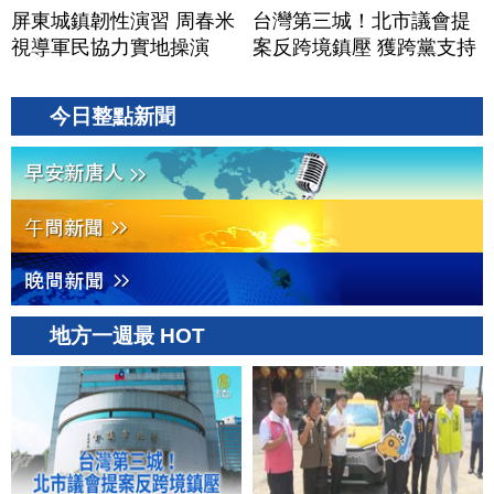
屏東城鎮韌性演習 周春米
台灣第三城！北市議會提
視導軍民協力實地操演
案反跨境鎮壓 獲跨黨支持
今日整點新聞
地方一週最 HOT