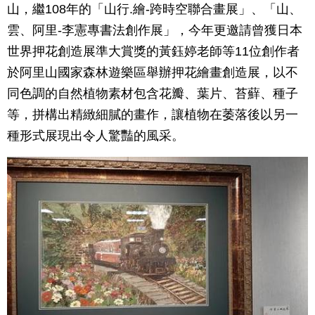
山，繼108年的「山行.繪-跨時空聯合畫展」、「山、
雲、阿里-李憲專書法創作展」，今年更邀請曾獲日本
世界押花創造展準大賞獎的黃鈺婷老師等11位創作者
於阿里山國家森林遊樂區舉辦押花繪畫創造展，以不
同色調的自然植物素材包含花瓣、葉片、苔蘚、種子
等，拼構出精緻細膩的畫作，讓植物在萎落後以另一
種形式展現出令人驚豔的風采。