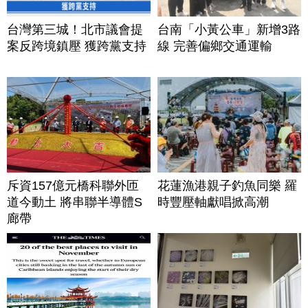
台灣第三城！北市議會提
台南「小黃公車」新增3路
案反跨境鎮壓 獲跨黨支持
線 完善偏鄉交通運輸
斥資157億元橋科聯外匝
花蓮漁港親子釣魚同樂 羅
道今動土 將串聯半導體S
時豐壓軸獻唱掀高潮
廊帶