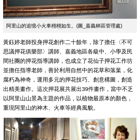
阿里山的追憶小火車栩栩如生。(圖_嘉義林區管理處)
黃鈺婷老師投身押花創作二十餘年，除了擔任〈不可
思議押花俱樂部〉講師、嘉義地區各級中、小學及民
間社團的押花指導講師，也成立了花仙子押花工作坊
並擔任指導老師，善於利用自然中的花草和落葉，化
腐朽為神奇，運用多元的押花技巧、創意構圖，創造
出精美畫作。這次押花展共展出39件畫作，當中不乏
以阿里山山景為主題的作品，以植物最原本的顏色，
重現阿里山的神木、火車等經典風貌。