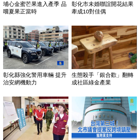
埔心金蜜芒果進入產季 品
彰化市未婚聯誼開花結果
嚐夏果正當時
牽成10對佳偶
彰化縣強化警用車輛 提升
生態殺手「銀合歡」翻轉
治安網機動力
成社區綠金產業