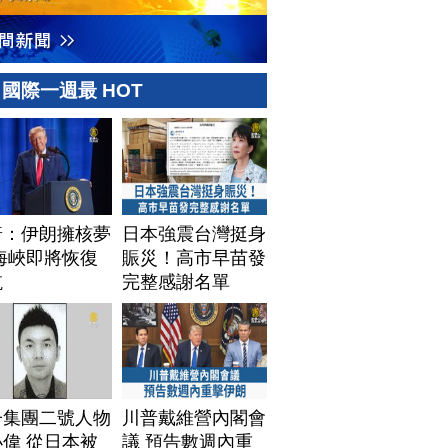
國際一週最 HOT
普：伊朗擁核夢
日本強震台灣挺身
海峽即將恢復
賑災！高市早苗發
航
完整感謝名單
子集團二號人物
川普戴維營內閣會
偉 從日本被
議 預告數週內重