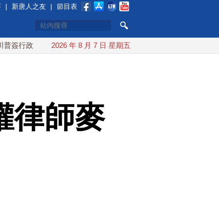
賽
|
新唐人之友
|
節目表
政令 對多晶矽課15%關稅
2026 年 8 月 7 日 星期五
白海豚颱風最快下午海警！父親節
權律師麥