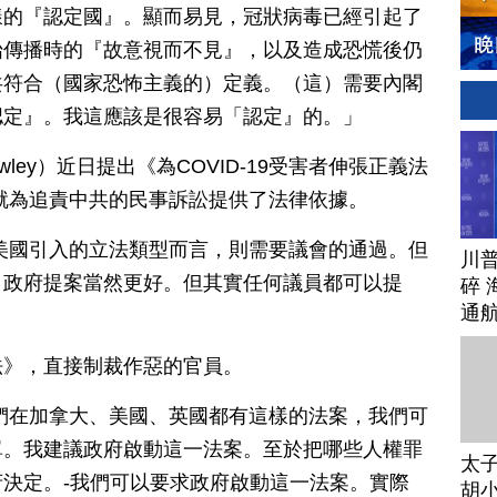
樣的『認定國』。顯而易見，冠狀病毒已經引起了
始傳播時的『故意視而不見』，以及造成恐慌後仍
共符合（國家恐怖主義的）定義。（這）需要內閣
認定』。我這應該是很容易「認定』的。」
wley）近日提出《為COVID-19受害者伸張正義法
就為追責中共的民事訴訟提供了法律依據。
美國引入的立法類型而言，則需要議會的通過。但
川
，政府提案當然更好。但其實任何議員都可以提
碎 
通
」
法》，直接制裁作惡的官員。
們在加拿大、美國、英國都有這樣的法案，我們可
單。我建議政府啟動這一法案。至於把哪些人權罪
太
決定。-我們可以要求政府啟動這一法案。實際
胡小