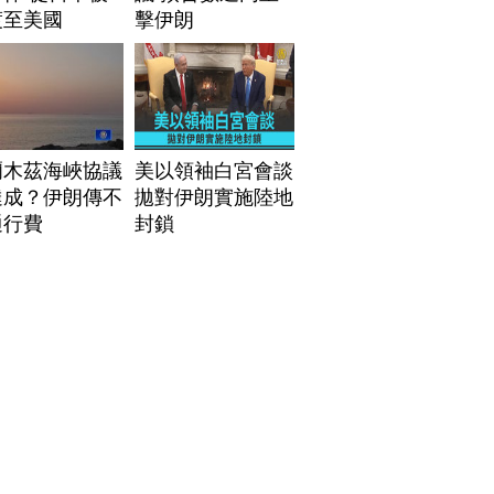
渡至美國
擊伊朗
爾木茲海峽協議
美以領袖白宮會談
達成？伊朗傳不
拋對伊朗實施陸地
通行費
封鎖