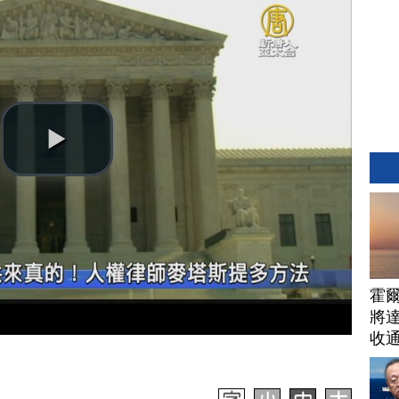
霍
將
收