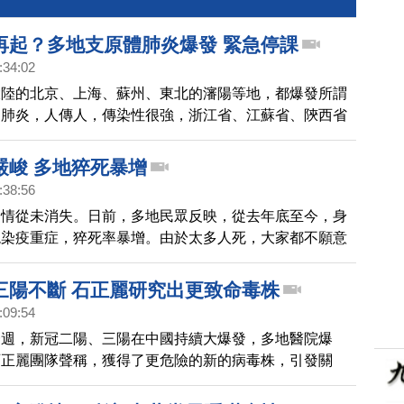
再起？多地支原體肺炎爆發 緊急停課
:34:02
大陸的北京、上海、蘇州、東北的瀋陽等地，都爆發所謂
」肺炎，人傳人，傳染性很強，浙江省、江蘇省、陝西省
所學校的班級發布通知，緊急停課。
嚴峻 多地猝死暴增
:38:56
疫情從未消失。日前，多地民眾反映，從去年底至今，身
現染疫重症，猝死率暴增。由於太多人死，大家都不願意
也不開追悼會了。
三陽不斷 石正麗研究出更致命毒株
:09:54
一週，新冠二陽、三陽在中國持續大爆發，多地醫院爆
石正麗團隊聲稱，獲得了更危險的新的病毒株，引發關
期的疫情回顧。