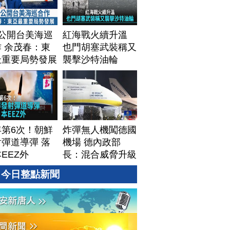
T公開台美海巡
紅海戰火續升溫
 余茂春：東
也門胡塞武裝稱又
最重要局勢發展
襲擊沙特油輪
年第6次！朝鮮
炸彈無人機闖德國
彈道導彈 落
機場 德內政部
EEZ外
長：混合威脅升級
今日整點新聞