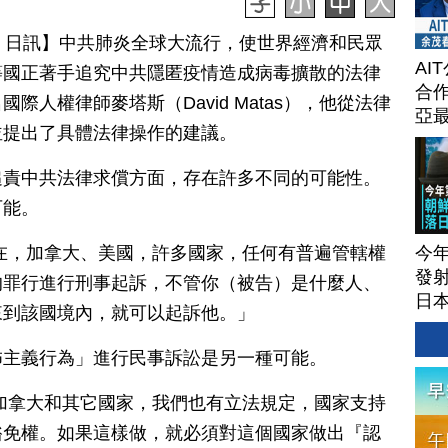
月 24 日訊】中共肺炎全球大流行，使世界經濟和民眾
AI
等國正著手追究中共隱匿疫情造成病毒擴散的法律
合作
人權律師麥塔斯（David Matas），他從法律
亞
並提出了具體法律操作的建議。
追責中共法律求償方面，存在許多不同的可能性。
可能。
今
在，加拿大、美國，許多國家，任何有普遍管轄權
發射
的罪行進行刑事起訴，不管你（被告）是什麼人、
日本
來到該國境內，就可以起訴他。」
怖主義行為」進行民事訴訟是另一種可能。
加拿大和其它國家，我們也有立法規定，國家支持
豁免權。如果這樣做，就必須對這個國家做出『認