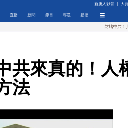
新唐人影音
|
大
直播
新聞
節目
專題
點播
防堵中共！川普簽行
中共來真的！人
方法