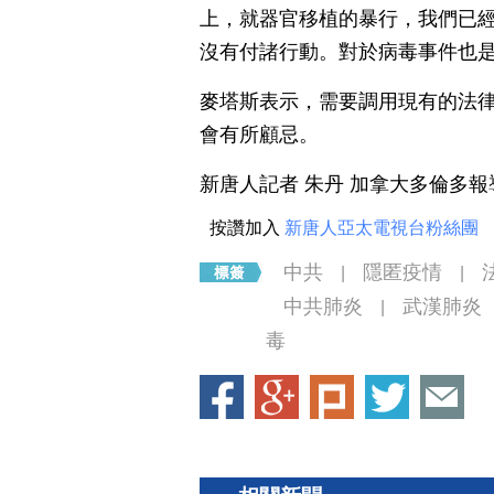
上，就器官移植的暴行，我們已
沒有付諸行動。對於病毒事件也
麥塔斯表示，需要調用現有的法
會有所顧忌。
新唐人記者 朱丹 加拿大多倫多報
按讚加入
新唐人亞太電視台粉絲團
中共
隱匿疫情
|
|
中共肺炎
武漢肺炎
|
毒