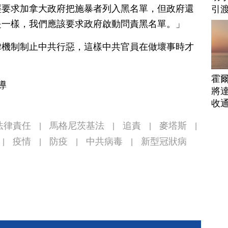
經要求加拿大政府把施暴者列入黑名單，但政府還
引
是一樣，我們應該要求政府啟動問責黑名單。」
律機制制止中共行惡，這樣中共官員在做壞事時才
霍
導
將
收
法律責任
馬格尼茨基法
追責
麥塔斯
|
|
|
|
疫情
防疫
中共病毒
新型冠狀病
|
|
|
|