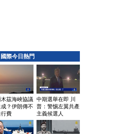
國際今日熱門
爾木茲海峽協議
中期選舉在即 川
達成？伊朗傳不
普：警惕左翼共產
通行費
主義候選人