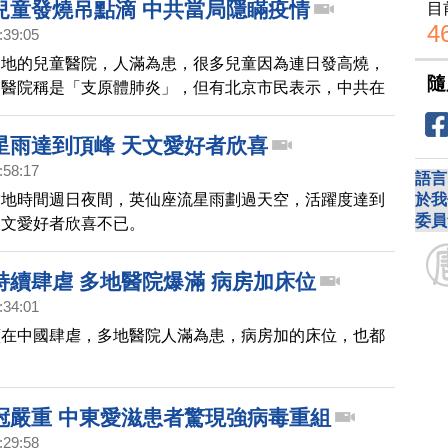
兒童發燒吊點滴 中共當局隱瞞疫情
目
4
:39:05
多地的兒童醫院，人滿為患，很多兒童因為連日發高燒，
隨
。醫院稱是「支原體肺炎」，但有北京市民表示，中共在
情。
星雨達到頂峰 天文愛好者欣喜
:58:17
語言
於我
當地時間週日夜間，英仙座流星雨劃過天空，活躍度達到
委員
天文愛好者欣喜不已。
持續肆虐 多地醫院爆滿 病房加床位
:34:01
續在中國肆虐，多地醫院人滿為患，病房加的床位，也都
冠嚴重 中東愛滋患者驚現強病毒重組
:29:58