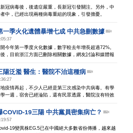
染新冠病毒後，後遺症嚴重，長新冠引發關注。另外，中
患者中，已經出現兩種病毒重組的現象，引發擔憂。
第一季火化遺體暴增七成 中共急刪數據
:05:37
開今年第一季度火化數據，數字較去年增長超過72%。
注後，目前浙江方面已刪除相關數據，網友討論和媒體報
。
三陽泛濫 醫生：醫院不治這種病
:36:27
多地疫情再起，不少人已經是第三次感染中共病毒。有學
開學一週，宿舍已經淪陷，還有民眾透露，醫院沒有特效
治。
COVID-19三陽 中共黨員密集病亡？
:19:57
vid-19變異株EG.5已在中國絕大多數省份傳播，越來越