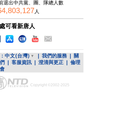
前退出中共黨、團、隊總人數
64,803,127
人
處可看新唐人
：
中文(台灣)
|
我們的服務
|
關
們
|
客服資訊
|
澄清與更正
|
倫理
會
Copyright ©2002-2025