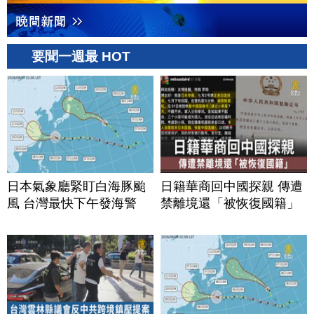
要聞一週最 HOT
日本氣象廳緊盯白海豚颱
日籍華商回中國探親 傳遭
風 台灣最快下午發海警
禁離境還「被恢復國籍」