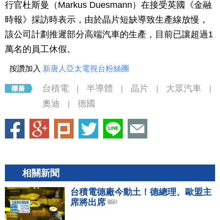
行官杜斯曼（Markus Duesmann）在接受英國《金融
時報》採訪時表示，由於晶片短缺導致生產線放慢，
該公司計劃推遲部分高端汽車的生產，目前已讓超過1
萬名的員工休假。
按讚加入
新唐人亞太電視台粉絲團
台積電
半導體
晶片
大眾汽車
|
|
|
|
奧迪
德國
|
相關新聞
台積電德廠今動土！德總理、歐盟主
席將出席