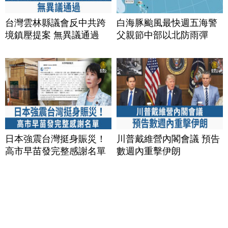
台灣雲林縣議會反中共跨
白海豚颱風最快週五海警
境鎮壓提案 無異議通過
父親節中部以北防雨彈
日本強震台灣挺身賑災！
川普戴維營內閣會議 預告
高市早苗發完整感謝名單
數週內重擊伊朗