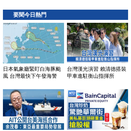
要聞今日熱門
日本氣象廳緊盯白海豚颱
台灣漢光演習 賴清德搭裝
風 台灣最快下午發海警
甲車進駐衡山指揮所