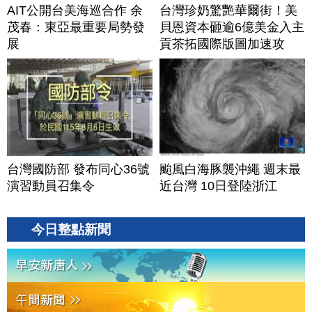
AIT公開台美海巡合作 余
台灣珍奶驚艷華爾街！美
茂春：東亞最重要局勢發
貝恩資本砸逾6億美金入主
展
貢茶拓國際版圖加速攻
美？｜#財經新聞｜
20260806(四)
台灣國防部 發布同心36號
颱風白海豚襲沖繩 週末最
演習動員召集令
近台灣 10日登陸浙江
今日整點新聞