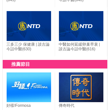
三多三少 保健康 | 談古論
中醫如何延緩卵巢早衰 |
今話中醫(630)
談古論今話中醫(616)
推薦節目
好樣!Formosa
傳奇時代