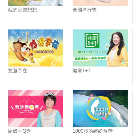
我的音樂想想
全國孝行獎
悠遊字在
健康1+1
廚娘香Q秀
1000步的繽紛台灣