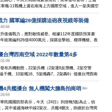
到，美國願意與坎培拉談判，讓澳洲空軍購買正在研發的
共軍殲-11戰機上週在南海上方國際空域，進入一架美國空
轟炸機，填補澳洲幾十年來一直缺乏的航空能力。
尺範圍內，迫使美方飛機採取迴避動作，以避免碰撞，並
-135偵察機捕捉到共機就在旁邊的近距離畫面。
戰力 國軍編26億採購迫砲夜視鏡等裝備
:40:56
升後備戰力，應對敵情威脅。根據112年度國防預算書
年統籌編列26億4000萬元，採購迫擊砲、榴彈機槍、夜
軍並編列約13億元在全台擴建訓練場。
擾台灣西南空域 2022年數量第4多
:31:06
發布共機動態，22架共機（2架運8反潛機、2架空警
8遠干機、10架殲16、5架殲轟7、2架轟6）侵擾台灣西南
ADIZ），其中2架運8反潛機深入台灣南方及東南空域。
共機4共艦擾台 無人機闖大膽島拍崗哨
:26:59
華民國國防部表示，今天（24日）到傍晚5點為止，偵
次，其中逾越海峽中線2架次、共艦4艘次，持續於台灣周