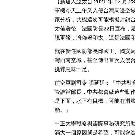
【新唐人亞太台 2021 年 02 
軍機今天上午又入侵台灣周邊空域
家分析，共機這次可能模擬封鎖
太佈署後，法國防長22日宣布，
臘軍艦，將佈署印太，這是法國
就在新任國防部長邱國正、國安局
灣西南空域，甚至傳出首次入侵台
挑釁意味十足。
前空軍副司令 張延廷：「中共對
管誰當部長，中共都會做這些動作
是下面，水下有目標，可能有潛
能。」
中正大學戰略與國際事務研究所助
滿大一個原因就是希望，可能會