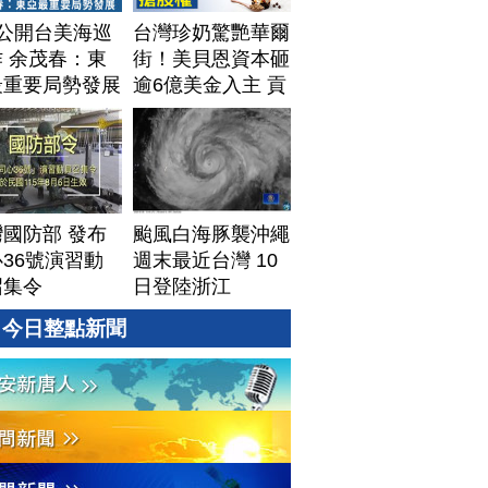
T公開台美海巡
台灣珍奶驚艷華爾
 余茂春：東
街！美貝恩資本砸
最重要局勢發展
逾6億美金入主 貢
茶拓國際版圖加速
攻美？｜#財經新
聞｜
20260806(四)
國防部 發布
颱風白海豚襲沖繩
36號演習動
週末最近台灣 10
召集令
日登陸浙江
今日整點新聞