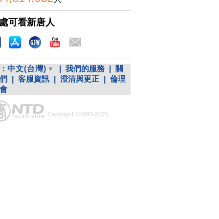
處可看新唐人
：
中文(台灣)
|
我們的服務
|
關
們
|
客服資訊
|
澄清與更正
|
倫理
會
Copyright ©2002-2025