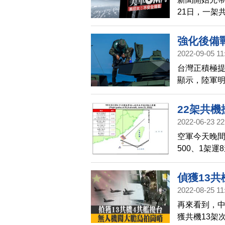
長肯德爾提
21日，一架
B-21攻擊
軍飛機20英
附上美軍RC
強化後備
2022-09-05 11
台灣正積極提
顯示，陸軍明
視鏡裝備；陸
22架共機
2022-06-23 22
空軍今天晚間
500、1架運
防空識別區（
偵獲13
2022-08-25 11
再來看到，中
獲共機13架