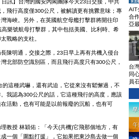
月 23 日訊】台灣的國安內閣團隊今天23日交接，中共
AI
，飛行高度僅300公尺，被解讀更有挑釁意味；專
合作
台灣海峽。另外，在英國航空母艦打擊群將開往印
亞
戴高樂號航母打擊群，其中包括美國、比利時、希
印太戰略的支柱。
長陳明通，交接之際，23日早上再有共機入侵台
灣北部防空識別區，而且飛行高度只有300公尺，
台灣
同心
員
台的這種武嚇，還有武迫，它從來沒有鬆懈過，不
。我認為300公尺的話，它這種飛行的高度，應該
艦在活動，也有可能是以前報廢的沉船，也有可
理教授 林穎佑：「今天(共機)它飛那個地方，有
造成一個「圍點打援」，它如果把東沙島去做一個