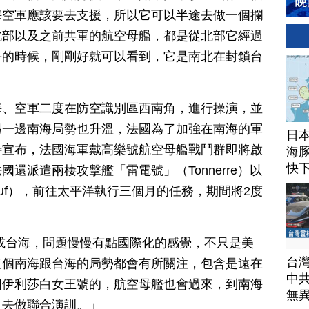
海空軍應該要去支援，所以它可以半途去做一個攔
北部以及之前共軍的航空母艦，都是從北部它經過
爭的時候，剛剛好就可以看到，它是南北在封鎖台
海、空軍二度在防空識別區西南角，進行操演，並
另一邊南海局勢也升溫，法國為了加強在南海的軍
日
特宣布，法國海軍戴高樂號航空母艦戰鬥群即將啟
海豚
快
還派遣兩棲攻擊艦「雷電號」（Tonnerre）以
ouf），前往太平洋執行三個月的任務，期間將2度
或台海，問題慢慢有點國際化的感覺，不只是美
台
這個南海跟台海的局勢都會有所關注，包含是遠在
中
國伊利莎白女王號的，航空母艦也會過來，到南海
無
，去做聯合演訓。」