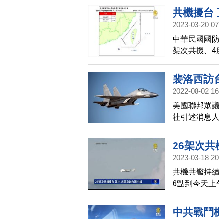
共機擾台
2023-03-20 07
中華民國國防
架次共機、4
別區，國軍
裴洛西訪
2022-08-02 16
美國聯邦眾
社引述消息
具挑釁意味
26架次共
2023-03-18 20
共機共艦持續
6點到今天上
伸線進入西
並侵擾西南防
中共戰鬥
台灣南半部