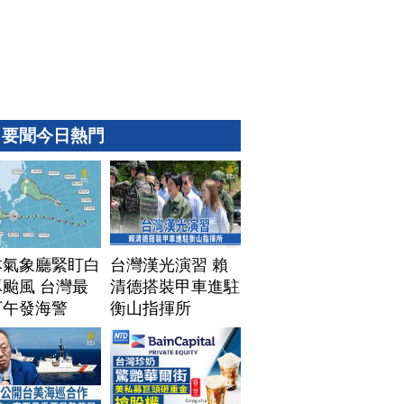
要聞今日熱門
本氣象廳緊盯白
台灣漢光演習 賴
颱風 台灣最
清德搭裝甲車進駐
下午發海警
衡山指揮所