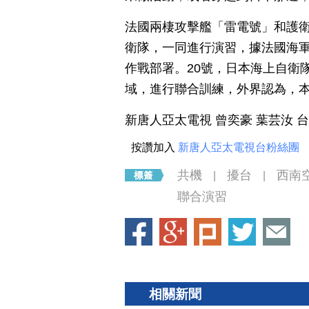
法國兩棲攻擊艦「雷電號」和護衛
衛隊，一同進行演習，據法國海
作戰部署。20號，日本海上自衛
域，進行聯合訓練，外界認為，
新唐人亞太電視 曾奕豪 葉芸汝 
按讚加入
新唐人亞太電視台粉絲團
共機
擾台
西南
|
|
聯合演習
相關新聞