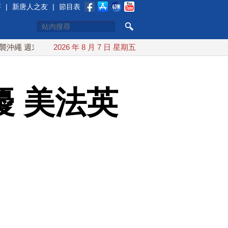
賽
|
新唐人之友
|
節目表
末最近台灣 10日登陸浙江
2026 年 8 月 7 日 星期五
川普預透露美伊談判進展 美彈藥充
 美法英