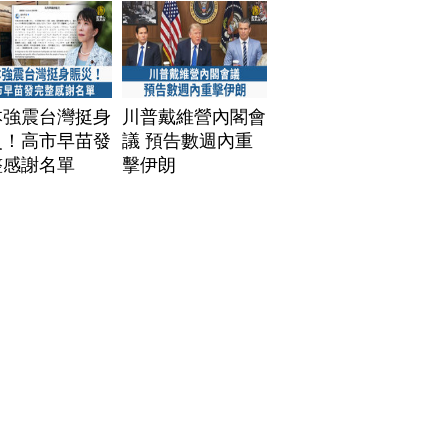
本強震台灣挺身
川普戴維營內閣會
災！高市早苗發
議 預告數週內重
整感謝名單
擊伊朗