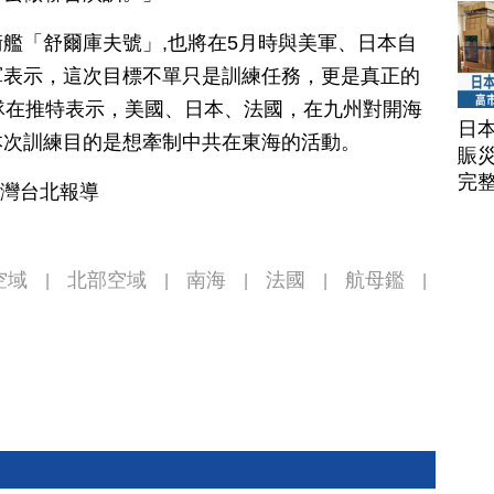
艦「舒爾庫夫號」,也將在5月時與美軍、日本自
軍表示，這次目標不單只是訓練任務，更是真正的
隊在推特表示，美國、日本、法國，在九州對開海
日
本次訓練目的是想牽制中共在東海的活動。
賑
完
台灣台北報導
空域
北部空域
南海
法國
航母鑑
|
|
|
|
|