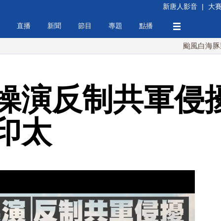
新唐人影音
|
大
直播
新聞
節目
專題
點播
颱風白海豚襲沖繩 週
操演反制共軍侵擾
印太