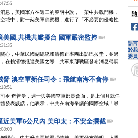
:47:55
域。此外還有共艦4艘次，持續在台海周邊活動。中華民
新消息，美國軍方在週二的聲明中說，一架中共戰鬥機，
隨
任務機、艦及岸置飛彈系統，嚴密監控與應處。
際空域中，對一架美軍偵察機，進行了「不必要的侵略性
以挑釁。
境美國.共機共艦擾台 國軍嚴密監控
語言
:31:35
於我
來關心，中華民國副總統賴清德正率團出訪巴拉圭，並過
委員
過，在賴清德抵達美國之際，共軍東部戰區發布消息稱展
民國國防部今天（14日）上午指出，截至6點前，24小
共軍機6架次、軍艦6艘次持續在台海周邊活動。國軍運
威脅 澳空軍新任司令：飛航南海不會停
及岸置導彈系統，嚴密監控與應對。
:18:51
司令 奇普曼，週一與美國空軍部長會面，是上個月就任
媒體發表談話，他表示，中共在南海爭議的國際空域「最
系列不安全事件」，儘管如此，澳洲仍會持續在該區執行
不過，奇普曼認為，澳軍戰機與中共發生對抗的次數不會
逼近美軍6公尺內 美印太：不安全攔截
，他會強制將澳軍機組人員的業務水平提高到非常高的標
:08:03
有足夠能力在南海執行任務。另外在會談中，美國空軍部
帶您關心，中共升高區域緊張情勢，美軍發布聲明，上週