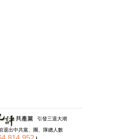
引發三退大潮
前退出中共黨、團、隊總人數
64,814,952
人