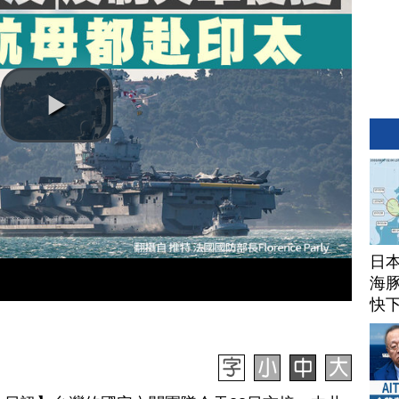
日
海豚
快