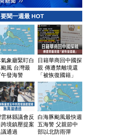
要聞一週最 HOT
本氣象廳緊盯白
日籍華商回中國探
颱風 台灣最
親 傳遭禁離境還
下午發海警
「被恢復國籍」
灣雲林縣議會反
白海豚颱風最快週
共跨境鎮壓提案
五海警 父親節中
異議通過
部以北防雨彈