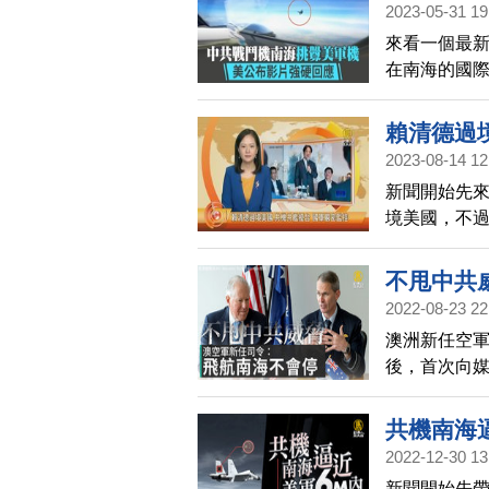
2023-05-31 19
入台灣東南空
來看一個最
國國軍運用
在南海的國
動作」，予
賴清德過
2023-08-14 12
新聞開始先
境美國，不
開軍演。中華
時內已偵獲中
不甩中共
用任務機艦
2022-08-23 22
澳洲新任空軍
後，首次向
近發生了一
偵察任務。
共機南海
增加，同時
2022-12-30 13
準，讓他們
新聞開始先