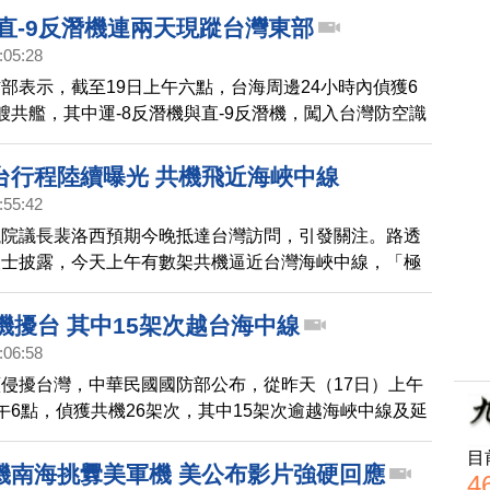
 直-9反潛機連兩天現蹤台灣東部
:05:28
部表示，截至19日上午六點，台海周邊24小時內偵獲6
艘共艦，其中運-8反潛機與直-9反潛機，闖入台灣防空識
運用任務機、艦及岸置飛彈系統嚴密監控與應處。
台行程陸續曝光 共機飛近海峽中線
:55:42
議院議長裴洛西預期今晚抵達台灣訪問，引發關注。路透
人士披露，今天上午有數架共機逼近台灣海峽中線，「極
」。裴洛西在台行程也陸續曝光。
機擾台 其中15架次越台海中線
:06:58
侵擾台灣，中華民國國防部公布，從昨天（17日）上午
午6點，偵獲共機26架次，其中15架次逾越海峽中線及延
南及東南空域，分別從台海北端、中端、南端逾越中線，
目
空識別區（ADIZ），另有1架次BZK005無人機繞飛整個
機南海挑釁美軍機 美公布影片強硬回應
4
，從南端穿越台海中線，繞飛到台灣南方巴士海峽，再進