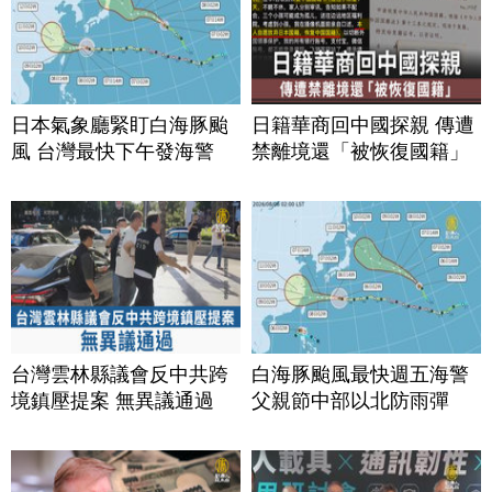
日本氣象廳緊盯白海豚颱
日籍華商回中國探親 傳遭
風 台灣最快下午發海警
禁離境還「被恢復國籍」
台灣雲林縣議會反中共跨
白海豚颱風最快週五海警
境鎮壓提案 無異議通過
父親節中部以北防雨彈