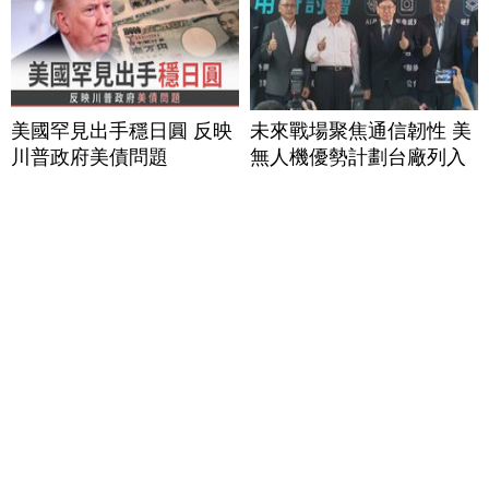
美國罕見出手穩日圓 反映
未來戰場聚焦通信韌性 美
川普政府美債問題
無人機優勢計劃台廠列入