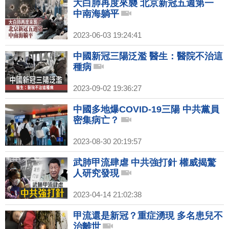
大白肺再度來襲 北京新冠五週第一
中南海躺平
2023-06-03 19:24:41
中國新冠三陽泛濫 醫生：醫院不治這
種病
2023-09-02 19:36:27
中國多地爆COVID-19三陽 中共黨員
密集病亡？
2023-08-30 20:19:57
武肺甲流肆虐 中共強打針 權威揭驚
人研究發現
2023-04-14 21:02:38
甲流還是新冠？重症湧現 多名患兒不
治離世