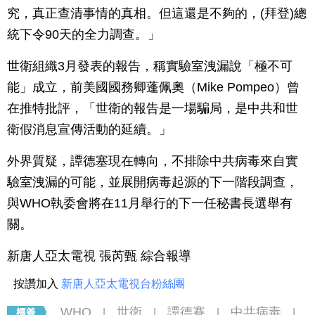
究，真正查清事情的真相。但這還是不夠的，(拜登)總
統下令90天的全力調查。」
世衛組織3月發表的報告，稱實驗室洩漏說「極不可
能」成立，前美國國務卿蓬佩奧（Mike Pompeo）曾
在推特批評，「世衛的報告是一場騙局，是中共和世
衛假消息宣傳活動的延續。」
外界質疑，譚德塞現在轉向，不排除中共病毒來自實
驗室洩漏的可能，並展開病毒起源的下一階段調查，
與WHO執委會將在11月舉行的下一任秘書長選舉有
關。
新唐人亞太電視 張芮甄 綜合報導
按讚加入
新唐人亞太電視台粉絲團
WHO
世衛
譚德賽
中共病毒
|
|
|
|