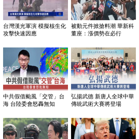
台灣漢光軍演 模擬核生化
被動元件掀搶料潮 華新科
攻擊快速因應
董座：漲價勢在必行
中共假借颱風「交管」台
弘揚武德 新唐人全球中華
海 台陸委會怒轟無知
傳統武術大賽將登場