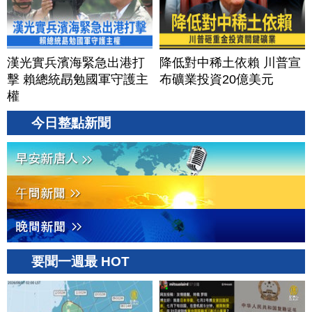
漢光實兵濱海緊急出港打
降低對中稀土依賴 川普宣
擊 賴總統勗勉國軍守護主
布礦業投資20億美元
權
今日整點新聞
要聞一週最 HOT