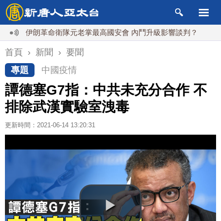
伊朗革命衛隊元老掌最高國安會 內鬥升級影響談判？
德黑蘭
首頁
›
新聞
›
要聞
專題
中國疫情
譚德塞G7指：中共未充分合作 不
排除武漢實驗室洩毒
更新時間：2021-06-14 13:20:31