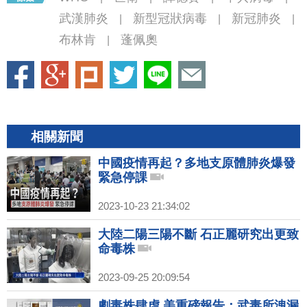
武漢肺炎
新型冠狀病毒
新冠肺炎
|
|
|
布林肯
蓬佩奧
|
相關新聞
中國疫情再起？多地支原體肺炎爆發
緊急停課
2023-10-23 21:34:02
大陸二陽三陽不斷 石正麗研究出更致
命毒株
2023-09-25 20:09:54
劇毒株肆虐 美重磅報告：武毒所洩漏