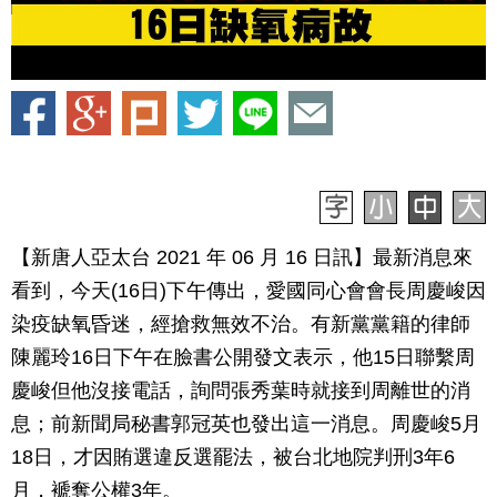
【新唐人亞太台 2021 年 06 月 16 日訊】最新消息來
看到，今天(16日)下午傳出，愛國同心會會長周慶峻因
染疫缺氧昏迷，經搶救無效不治。有新黨黨籍的律師
陳麗玲16日下午在臉書公開發文表示，他15日聯繫周
慶峻但他沒接電話，詢問張秀葉時就接到周離世的消
息；前新聞局秘書郭冠英也發出這一消息。周慶峻5月
18日，才因賄選違反選罷法，被台北地院判刑3年6
月，褫奪公權3年。