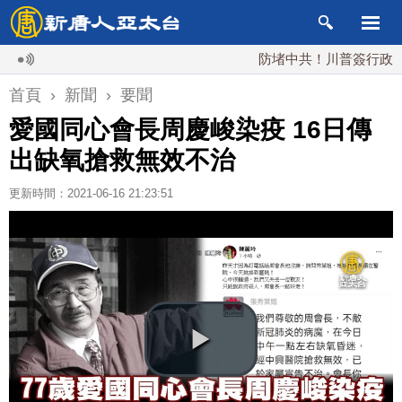
防堵中共！川普簽行政令 對多
首頁
›
新聞
›
要聞
愛國同心會長周慶峻染疫 16日傳
出缺氧搶救無效不治
更新時間：2021-06-16 21:23:51