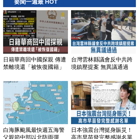
要聞一週最 HOT
日籍華商回中國探親 傳遭
台灣雲林縣議會反中共跨
禁離境還「被恢復國籍」
境鎮壓提案 無異議通過
白海豚颱風最快週五海警
日本強震台灣挺身賑災！
父親節中部以北防雨彈
高市早苗發完整感謝名單