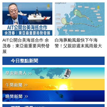
美？｜#財經新聞｜
20260806(四)
AIT公開台美海巡合作 余
白海豚颱風最快下午海
茂春：東亞最重要局勢發
警！父親節週末風雨最大
展
今日整點新聞