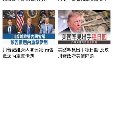
川普戴維營內閣會議 預告
美國罕見出手穩日圓 反映
數週內重擊伊朗
川普政府美債問題