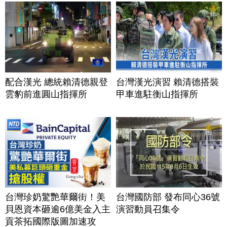
配合漢光 總統賴清德親登
台灣漢光演習 賴清德搭裝
雲豹前進圓山指揮所
甲車進駐衡山指揮所
台灣珍奶驚艷華爾街！美
台灣國防部 發布同心36號
貝恩資本砸逾6億美金入主
演習動員召集令
貢茶拓國際版圖加速攻