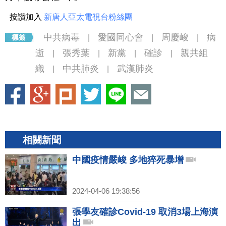
按讚加入
新唐人亞太電視台粉絲團
中共病毒
愛國同心會
周慶峻
病
|
|
|
逝
張秀葉
新黨
確診
親共組
|
|
|
|
織
中共肺炎
武漢肺炎
|
|
相關新聞
中國疫情嚴峻 多地猝死暴增
2024-04-06 19:38:56
張學友確診Covid-19 取消3場上海演
出