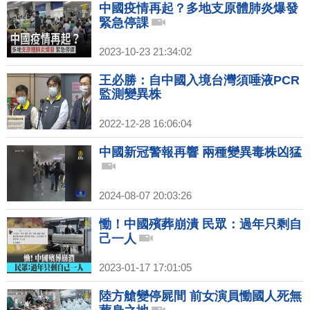
中國疫情再起？多地支原體肺炎爆發
緊急停課
2023-10-23 21:34:02
王必勝：自中國入境台灣須唾液PCR
監測變異株
2022-12-28 16:06:04
中國新冠警報再響 兩種變異毒株凶猛
2024-08-07 20:03:26
慟！中國殯葬崩潰 民眾：過年只剩自
己一人
2023-01-17 17:01:05
陸方艙變停屍間 前女演員慟國人死無