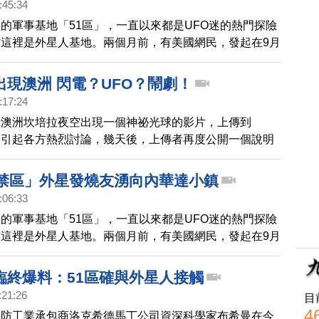
:45:34
的軍事基地「51區」，一直以來都是UFO迷的熱門探險
這裡是外星人基地。兩個月前，有美國網民，發起在9月
同闖51區」，結果，有超過三千位的外星人發燒友，從各
祕的51號禁區。
出現澳洲 閃電？UFO？鬧劇！
:17:24
攝澳洲坎培拉夜空出現一個神祕光球的影片，上傳到
e後，引起各方熱烈討論，幾天後，上傳者再度公開一個說明
底揭曉。
1禁區」外星發燒友湧向內華達小鎮
:06:33
的軍事基地「51區」，一直以來都是UFO迷的熱門探險
這裡是外星人基地。兩個月前，有美國網民，發起在9月
同闖51區」，結果，有超過三千位的外星人發燒友，從各
祕的51號禁區。
臨終爆料：51區確與外星人接觸
:21:26
目
4
國防工業承包商洛克希德馬丁公司資深科學家布希曼在今