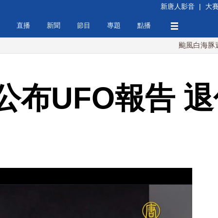
新唐人影音
|
大
直播
新聞
節目
專題
點播
颱風白海豚週末最接
公布UFO報告 