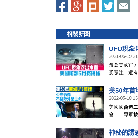
相關新聞
UFO現象
2021-05-19 21
隨著美國官方
受關注。還有
體」。前總
「這種無法
美50年首
告，公開UF
2022-05-18 15
美國國會週二
會上，專家披
生命有關。
神秘的誘