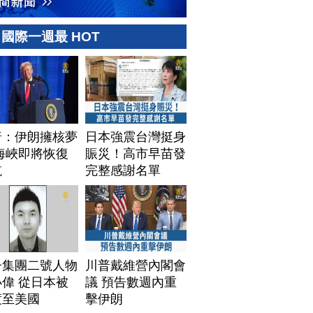
國際一週最 HOT
普：伊朗擁核夢
日本強震台灣挺身
海峽即將恢復
賑災！高市早苗發
航
完整感謝名單
子集團二號人物
川普戴維營內閣會
偉 從日本被
議 預告數週內重
渡至美國
擊伊朗