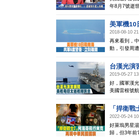
年8月7號逝
區」，有18
Youtub
美軍機10
2018-08-10 21
再來看到，
動，引發周遭
時，收到共軍
開。但據統
台漢光演
航行總時數
2019-05-27 13
好，國軍漢光
美國雷根號
性。
「捍衛戰
2022-05-24 10
好萊塢男星湯
歸，但3年前