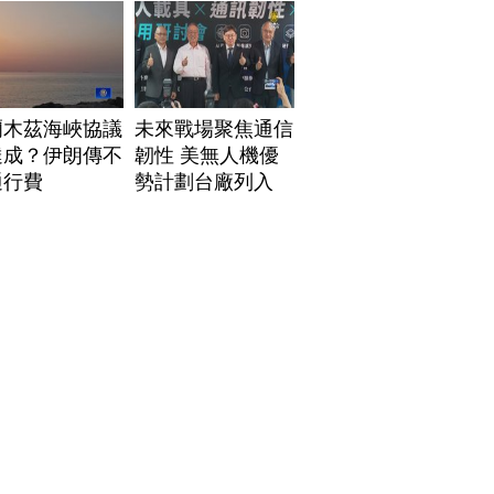
爾木茲海峽協議
未來戰場聚焦通信
達成？伊朗傳不
韌性 美無人機優
通行費
勢計劃台廠列入