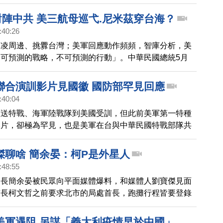
消失，沒想到正片竟被保留。
對陣中共 美三航母巡弋.尼米茲穿台海？
:40:26
霸凌周邊、挑釁台灣；美軍回應動作頻頻，智庫分析，美
可預測的戰略，不可預測的行動」。中華民國總統5月
碰上中共兩會5月21日啟動；評論員江峰分析，5月下旬，
三個航母打擊群坐鎮西太平洋，尼米茲號可能穿越台海。
聯合演訓影片見國徽 國防部罕見回應
:40:04
續送特戰、海軍陸戰隊到美國受訓，但此前美軍第一特種
影片，卻極為罕見，也是美軍在台與中華民國特戰部隊共
號「Balance Tamper」，首次曝光。
傑聊啥 簡余晏：柯P是外星人
:48:55
局長簡余晏被民眾向平面媒體爆料，和媒體人劉寶傑見面
市長柯文哲之前要求北市的局處首長，跑攤行程皆要登錄
晏這次有沒有報備，和對方談了什麼，都讓人好奇。
美軍遇阻 另謀「義大利疫情早於中國」