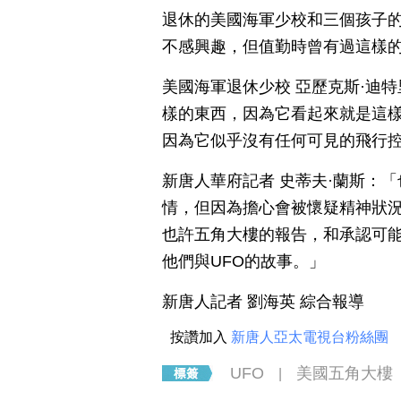
退休的美國海軍少校和三個孩子的母親迪特
不感興趣，但值勤時曾有過這樣
美國海軍退休少校 亞歷克斯·迪特里
樣的東西，因為它看起來就是這
因為它似乎沒有任何可見的飛行
新唐人華府記者 史蒂夫·蘭斯：
情，但因為擔心會被懷疑精神狀
也許五角大樓的報告，和承認可
他們與UFO的故事。」
新唐人記者 劉海英 綜合報導
按讚加入
新唐人亞太電視台粉絲團
UFO
美國五角大樓
|