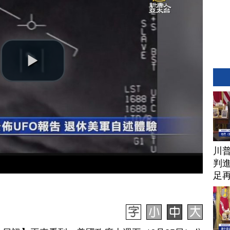
川
判進
足