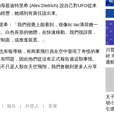
里希 (Alex Dietrich) 說自己對UFO從來
的經歷，她感到有責任說出來。
希：「我們視覺上能看到，很像tic tac薄荷糖一
樣。白色長形的物體，在快速移動。我們很訝異，
控制面，或推進裝置。」
川
「也有報導稱，有商業飛行員在空中發現了奇怪的事
碎 
況有問題，因此他們從沒有正式報告過這類事情。
通
能不只是人類在天空飛翔，我們會聽到更多人分享
太
胡小
報告
外星人
美軍
|
|
|
引