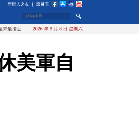
賽
|
新唐人之友
|
節目表
近台灣 最快9日可能登陸中國
2026 年 8 月 8 日 星期六
台灣漢光首結合城鎮演習 AIT
退休美軍自