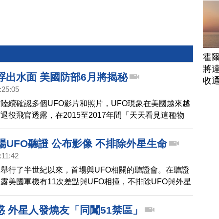
霍
將
浮出水面 美國防部6月將揭秘
收
:25:05
陸續確認多個UFO影片和照片，UFO現象在美國越來越
退役飛官透露，在2015至2017年間「天天看見這種物
統歐巴馬也證實看過這些畫面，認為軍方必須嚴肅看待
輕易解釋的現象」。下個月，美國國防部將提交一份報
場UFO聽證 公布影像 不排除外星生命
O的秘密。
:11:42
舉行了半世紀以來，首場與UFO相關的聽證會。在聽證
露美國軍機有11次差點與UFO相撞，不排除UFO與外星
惑 外星人發燒友「同闖51禁區」