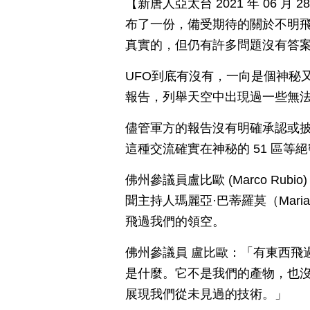
【新唐人亞太台 2021 年 06 
布了一份，備受期待的關於不明飛
真實的，但仍有許多問題沒有答
UFO到底有沒有，一向是個神秘
報告，列舉天空中出現過一些無
儘管軍方的報告沒有明確承認或
這種交流確實在神秘的 51 區
佛州參議員盧比歐 (Marco Ru
聞主持人瑪麗亞·巴蒂羅莫（Maria
飛過我們的領空。
佛州參議員 盧比歐：「有東西飛
是什麼。它不是我們的產物，也
展現我們從未見過的技術。」