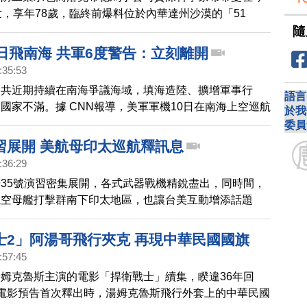
世，享年78歲，臨終前爆料位於內華達州沙漠的「51
隨
名外星人為美國政府工作。訪問影片在最近PO上
e，引起極大震驚，超過百萬人點閱。
日飛南海 共軍6度警告：立刻離開
:35:53
中共近期持續在南海爭議海域，填海造陸、擴增軍事行
語言
國家不滿。據 CNN報導，美軍軍機10日在南海上空巡航
於我
6次廣播警告，宣稱該處是中共領土，要美軍飛機儘速離
委員
計，美國、澳洲、法國等西方國家，今年派往南海的軍艦
習展開 美航母印太巡航釋訊息
，已經創下歷史新高。
:36:29
35號演習密集展開，各式武器戰機精銳盡出，同時間，
航空母艦打擊群南下印太地區，也讓台美互動增添話題
士2」阿湯哥飛行夾克 再現中華民國國旗
:57:45
姆克魯斯主演的電影「捍衛戰士」續集，睽違36年回
電影預告首次釋出時，湯姆克魯斯飛行外套上的中華民國