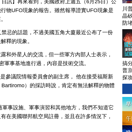
月 28 日訊】再來看到，美國政府上週五（6月25日）公
川
行物UFO現象的報告。雖然報導證實UFO現象是
晶矽
案。
防
又禁忌的話題，不過美國五角大廈最近公布了一份
法解釋的現象。
披露和外星人的交流，但一些軍方內部人士表示，
搞
等絕密軍事基地進行過，內容是技術交流。
普京
bio) 是參議院情報委員會的副主席， 他在接受福斯新
探
 Bartiromo）的採訪時說，肯定有無法解釋的物體
過軍事設施、軍事演習和其他地方，我們不知道它
沒有在美國聯邦航空局註冊，並且在許多情況下，