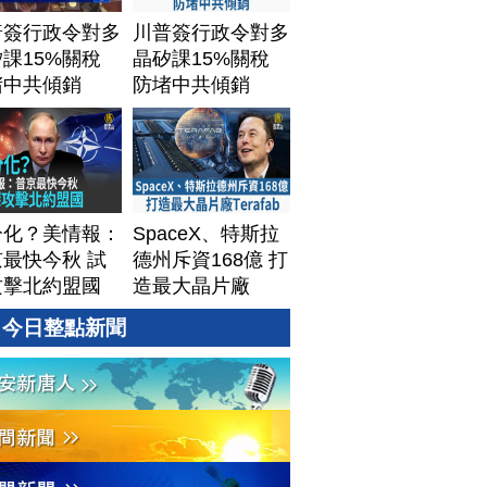
普簽行政令對多
川普簽行政令對多
課15%關稅
晶矽課15%關稅
堵中共傾銷
防堵中共傾銷
分化？美情報：
SpaceX、特斯拉
最快今秋 試
德州斥資168億 打
攻擊北約盟國
造最大晶片廠
Terafab
今日整點新聞