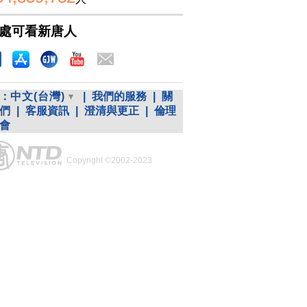
處可看新唐人
：
中文(台灣)
|
我們的服務
|
關
們
|
客服資訊
|
澄清與更正
|
倫理
會
Copyright ©2002-2023