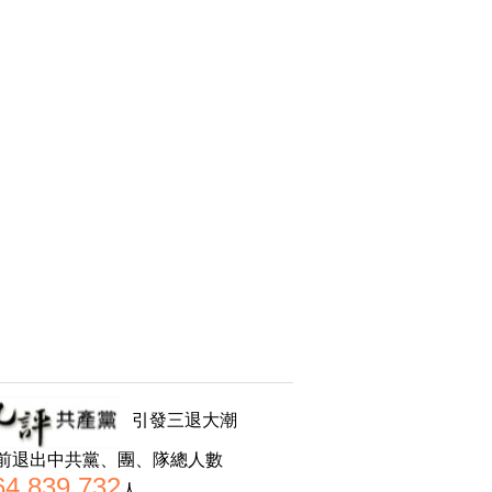
引發三退大潮
前退出中共黨、團、隊總人數
64,839,732
人