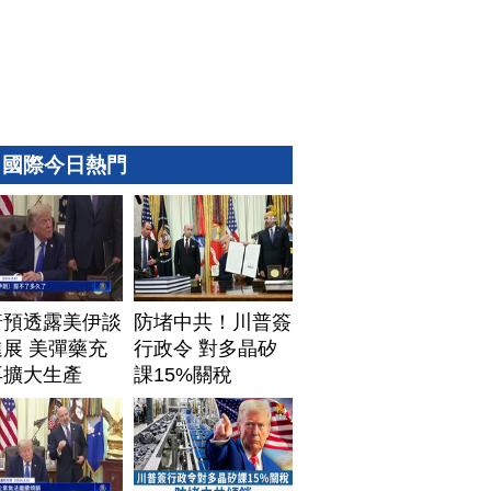
國際今日熱門
普預透露美伊談
防堵中共！川普簽
展 美彈藥充
行政令 對多晶矽
再擴大生產
課15%關稅