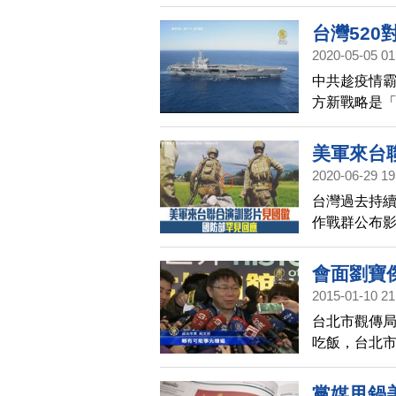
國旗一度被
台灣520
2020-05-05 01
中共趁疫情
方新戰略是「
20日就職，
美軍可能有
美軍來台
2020-06-29 19
台灣過去持
作戰群公布
同演訓的任務代
會面劉寶
2015-01-10 21
台北市觀傳
吃飯，台北
報備，簡余
黨媒甩鍋