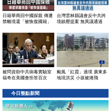
日籍華商回中國探親 傳遭
台灣雲林縣議會反中共跨
禁離境還「被恢復國籍」
境鎮壓提案 無異議通過
被問資助中共病毒實驗室
颱風「紅霞」過境 廣東多
福奇在美國會拒答百次
地現洪災 小孩被捲飛
今日整點新聞