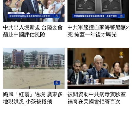
中共出入境新規 台陸委會
中共軍艦撞自家海警船釀2
籲赴中國評估風險
死 掩蓋一年後才曝光
颱風「紅霞」過境 廣東多
被問資助中共病毒實驗室
地現洪災 小孩被捲飛
福奇在美國會拒答百次