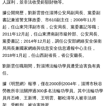
人謀利，並非法收受鉅額財物等。
據公開簡歷，劉新雲曾任淄博公安局副局長、黨委副
書記兼巡警支隊政委、市610副主任；2008年11月
起，任山東菏澤副市長，公安局長、黨委書記等職；
2011年12月起，任山東濟南副市級幹部、公安局長、
黨委書記；2014年12月起，調任公安部網絡安全保衛
局局長兼國家網絡與信息安全信息通報中心主任 。
2018年1月起，任山西副省長，省公安廳長。
劉新雲任職期間，對淄博法輪功學員遭受迫害負有責
任。
據《明慧網》報導，僅在2000到2004年，淄博市秋谷
勞教所非法關押過300多名法輪功學員。其中法輪功學
員肖丕峰、王新博、王明雲、鄒松濤等人被非法綁
架、受酷刑、被迫害致死。