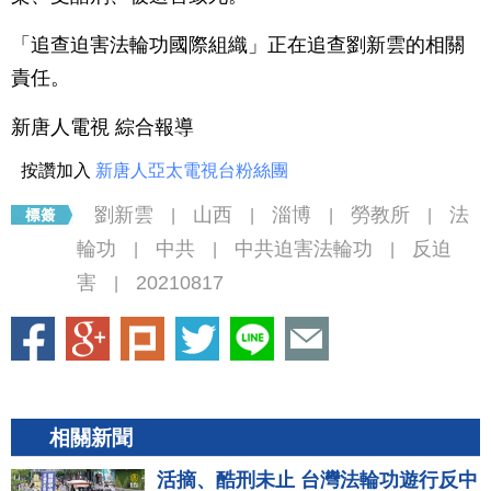
「追查迫害法輪功國際組織」正在追查劉新雲的相關
責任。
新唐人電視 綜合報導
按讚加入
新唐人亞太電視台粉絲團
劉新雲
山西
淄博
勞教所
法
|
|
|
|
輪功
中共
中共迫害法輪功
反迫
|
|
|
害
20210817
|
相關新聞
活摘、酷刑未止 台灣法輪功遊行反中