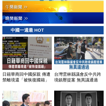
中國一週最 HOT
日籍華商回中國探親 傳遭
台灣雲林縣議會反中共跨
禁離境還「被恢復國籍」
境鎮壓提案 無異議通過