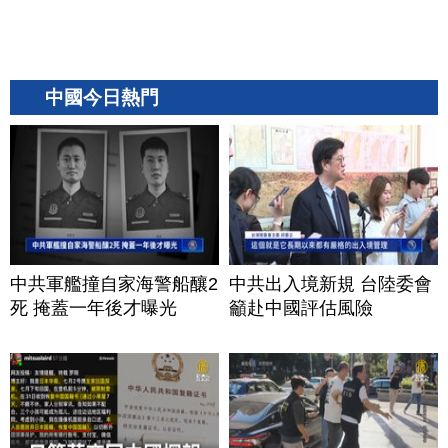
中國今日熱門
中共軍艦撞自家海警船釀2
中共出入境新規 台陸委會
死 掩蓋一年後才曝光
籲赴中國評估風險