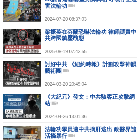
害法輪功
2024-07-20 08:37:03
梁振英在芬蘭恐嚇法輪功 律師譴責中
共跨國鎮壓醜態
2025-08-19 07:42:55
討好中共 《紐約時報》計劃攻擊神韻
藝術團
2024-03-20 20:49:04
《大紀元》發文：中共駭客正攻擊網
站
2024-04-26 13:01:36
法輪功學員遭中共摘肝逃出 政醫界譴
活摘暴行