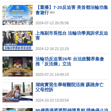
【重播】7·20反迫害 美首都法輪功集
會遊行
2024-07-12 20:35:58
上海副市長抵台 法輪功學員訴求反迫
害
2024-12-16 21:12:19
法輪功反迫害26年 台法政醫界集會
推「反活摘」立法
2025-07-21 14:49:19
湖南實習生舉報醫院活摘 蹊蹺身亡
父母控訴
2024-10-23 13:20:54
95歲香港婆婆堅持講真相 呼喚停止迫