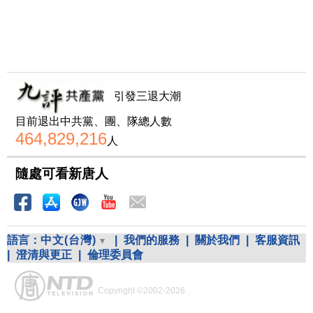
引發三退大潮
目前退出中共黨、團、隊總人數
464,829,216
人
隨處可看新唐人
語言：
中文(台灣)
|
我們的服務
|
關於我們
|
客服資訊
|
澄清與更正
|
倫理委員會
Copyright ©2002-2026