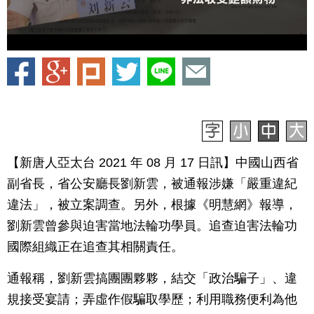
【新唐人亞太台 2021 年 08 月 17 日訊】中國山西省
副省長，省公安廳長劉新雲，被通報涉嫌「嚴重違紀
違法」，被立案調查。另外，根據《明慧網》報導，
劉新雲曾參與迫害當地法輪功學員。追查迫害法輪功
國際組織正在追查其相關責任。
通報稱，劉新雲搞團團夥夥，結交「政治騙子」、違
規接受宴請；弄虛作假騙取學歷；利用職務便利為他