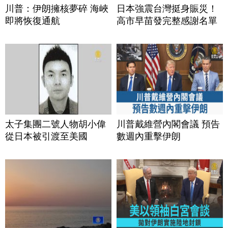
川普：伊朗擁核夢碎 海峽
日本強震台灣挺身賑災！
即將恢復通航
高市早苗發完整感謝名單
太子集團二號人物胡小偉
川普戴維營內閣會議 預告
從日本被引渡至美國
數週內重擊伊朗