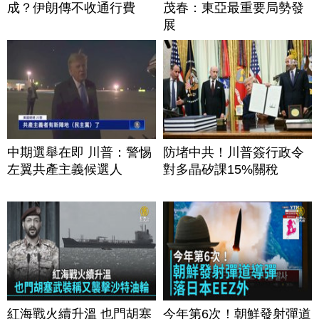
成？伊朗傳不收通行費
茂春：東亞最重要局勢發
展
中期選舉在即 川普：警惕
防堵中共！川普簽行政令
左翼共產主義候選人
對多晶矽課15%關稅
紅海戰火續升溫 也門胡塞
今年第6次！朝鮮發射彈道