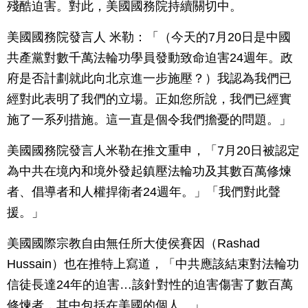
殘酷迫害。對此，美國國務院持續關切中。
美國國務院發言人 米勒：「（今天的7月20日是中國
共產黨對數千萬法輪功學員發動致命迫害24週年。政
府是否計劃就此向北京進一步施壓？）我認為我們已
經對此表明了我們的立場。正如您所說，我們已經實
施了一系列措施。這一直是個令我們擔憂的問題。」
美國國務院發言人米勒在推文重申，「7月20日被認定
為中共在境內和境外發起鎮壓法輪功及其數百萬修煉
者、倡導者和人權捍衛者24週年。」「我們對此聲
援。」
美國國際宗教自由無任所大使侯賽因（Rashad
Hussain）也在推特上寫道，「中共應該結束對法輪功
信徒長達24年的迫害…該針對性的迫害傷害了數百萬
修煉者，其中包括在美國的個人。」