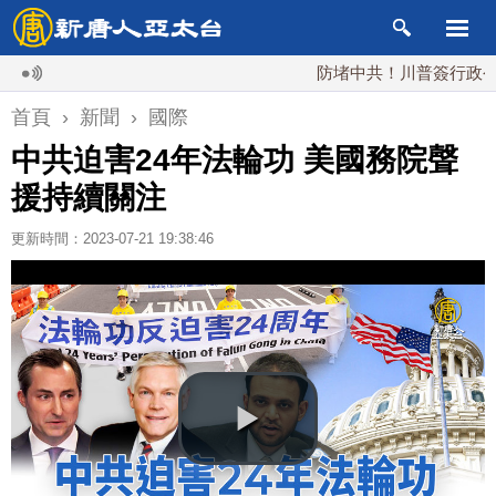
防堵中共！川普簽行政令 對多晶
首頁
›
新聞
›
國際
中共迫害24年法輪功 美國務院聲
援持續關注
更新時間：2023-07-21 19:38:46