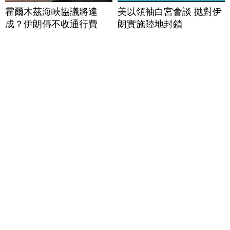
霍爾木茲海峽協議將達
美以領袖白宮會談 拋對伊
成？伊朗傳不收通行費
朗實施陸地封鎖