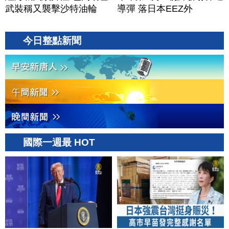
武裝稱又襲擊沙特油輪
導彈 落日本EEZ外
今日整點新聞
國際一週最 HOT