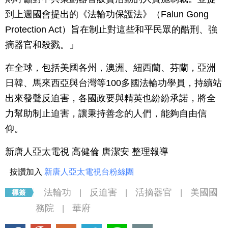
到上週國會提出的《法輪功保護法》（Falun Gong
Protection Act）旨在制止對這些和平民眾的酷刑、強
摘器官和殺戮。」
在全球，包括美國各州，澳洲、紐西蘭、芬蘭，亞洲
日韓、馬來西亞與台灣等100多國法輪功學員，持續站
出來發聲反迫害，各國政要與精英也紛紛承諾，將全
力幫助制止迫害，讓秉持善念的人們，能夠自由信
仰。
新唐人亞太電視 高健倫 唐潔安 整理報導
按讚加入
新唐人亞太電視台粉絲團
法輪功
反迫害
活摘器官
美國國
|
|
|
務院
華府
|