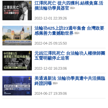
江澤民死亡 從六四獲利.結構貪腐.活
摘法輪功學員器官
2022-12-01 22:39:26
法輪功425上訪23週年集會 台灣政要
感佩善力量撼動世界
2022-04-25 09:15:50
元凶江澤民死亡 台法輪功人權律師團
五聲明籲停止迫害
2022-12-02 16:23:06
美通過新法 法輪功學員遭中共活摘臨
終證詞曝
2024-06-27 19:39:06