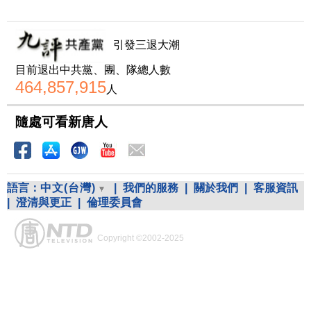
引發三退大潮
目前退出中共黨、團、隊總人數
464,857,915
人
隨處可看新唐人
語言：
中文(台灣)
|
我們的服務
|
關於我們
|
客服資訊
|
澄清與更正
|
倫理委員會
Copyright ©2002-2025