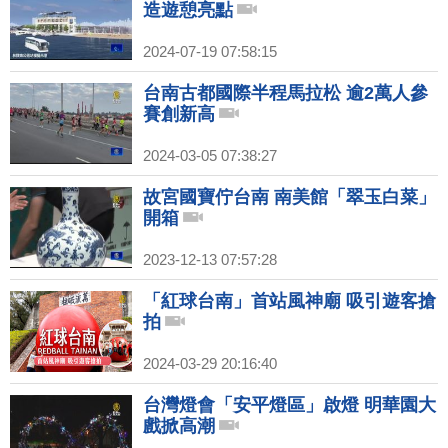
造遊憩亮點
2024-07-19 07:58:15
台南古都國際半程馬拉松 逾2萬人參
賽創新高
2024-03-05 07:38:27
故宮國寶佇台南 南美館「翠玉白菜」
開箱
2023-12-13 07:57:28
「紅球台南」首站風神廟 吸引遊客搶
拍
2024-03-29 20:16:40
台灣燈會「安平燈區」啟燈 明華園大
戲掀高潮