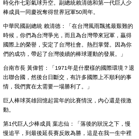
時化作七彩氣球升空。副總統賴清德和第一代巨人少
棒成員一同慶祝奪得世界冠軍50周年。
中華民國副總統 賴清德：「在台灣風雨飄搖最艱難的
時候，你們為台灣爭光，而且為台灣帶來冠軍，贏得
國際上的榮譽，安定了台灣社會。熱烈掌聲。因為你
們的成功，帶起了台灣後續的棒球運動的發展。」
台南市長 黃偉哲：「1971年是什麼樣的國際環境？退
出聯合國，然後台日斷交，有許多國際上不順利的事
情，我們實在太需要一場勝利了。」
巨人棒球英雄回憶起當年的比賽情況，內心還是很激
動。
第1代巨人少棒成員 葉志仙：「落後的狀況之下，慢
慢追平，到最後延長賽反敗為勝，這是在我一生中裡