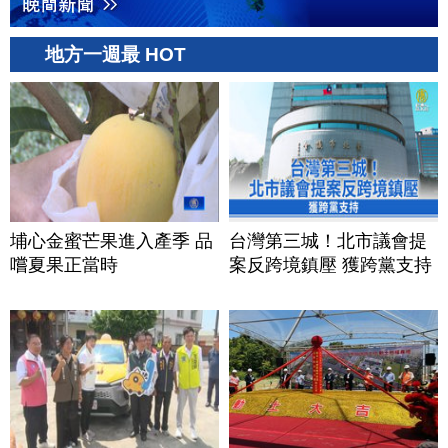
地方一週最 HOT
埔心金蜜芒果進入產季 品
台灣第三城！北市議會提
嚐夏果正當時
案反跨境鎮壓 獲跨黨支持