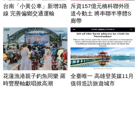
台南「小黃公車」新增3路
斥資157億元橋科聯外匝
線 完善偏鄉交通運輸
道今動土 將串聯半導體S
廊帶
花蓮漁港親子釣魚同樂 羅
全臺唯一 高雄登英媒11月
時豐壓軸獻唱掀高潮
值得造訪旅遊城市