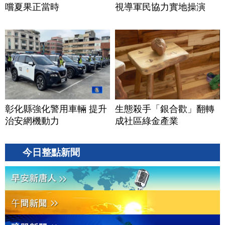
嚐夏果正當時
視導軍民協力實地操演
彰化縣強化警用車輛 提升
生態殺手「銀合歡」翻轉
治安網機動力
成社區綠金產業
今日整點新聞