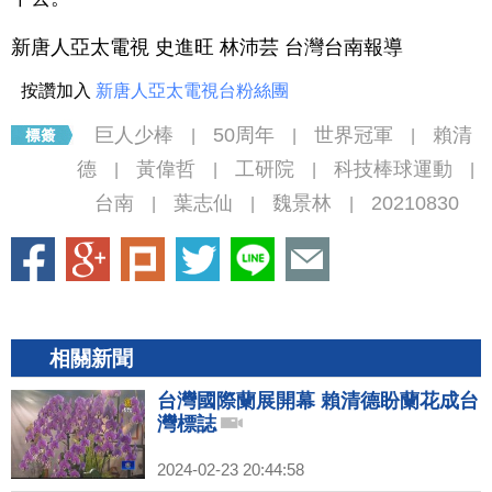
新唐人亞太電視 史進旺 林沛芸 台灣台南報導
按讚加入
新唐人亞太電視台粉絲團
巨人少棒
50周年
世界冠軍
賴清
|
|
|
德
黃偉哲
工研院
科技棒球運動
|
|
|
|
台南
葉志仙
魏景林
20210830
|
|
|
相關新聞
台灣國際蘭展開幕 賴清德盼蘭花成台
灣標誌
2024-02-23 20:44:58