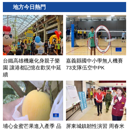
地方今日熱門
台鐵高雄機廠化身親子樂
嘉義縣國中小學無人機賽
園 讓港都記憶在歡笑中延
73支隊伍空中PK
續
埔心金蜜芒果進入產季 品
屏東城鎮韌性演習 周春米