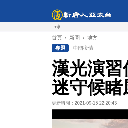
首頁
›
新聞
›
地方
專題
中國疫情
漢光演習
迷守候睹
更新時間：2021-09-15 22:20:43