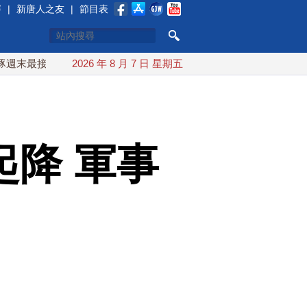
賽
|
新唐人之友
|
節目表
近台灣 最快9日可能登陸中國
2026 年 8 月 7 日 星期五
台灣漢光首結合城鎮演習 AI
降 軍事