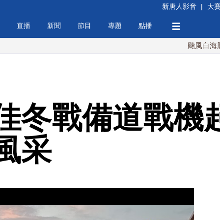
新唐人影音
|
大
直播
新聞
節目
專題
點播
颱風白海豚週末最接
佳冬戰備道戰機起
風采