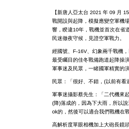
【新唐人亞太台 2021 年 09 
戰開設與起降，模擬應變空軍機
響，睽違10年，戰機並首次在省
民迷徹夜守候，見證空軍戰力。
經國號、F-16V、幻象兩千戰機
最受矚目的佳冬戰備跑道起降操演
軍事迷及民眾，一睹國軍精實的
民眾：「很好、不錯，(以前有看
軍事迷攝影蔡先生：「二代機來起
(降)落成的，因為下大雨，所以
ok的，然後可以適合我們戰機在
高解析度單眼相機加上大砲長鏡