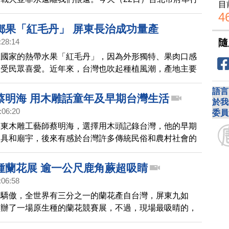
目
空避難演練，副市長黃珊珊就表示，看見別人的經驗自己
4
鄉果「紅毛丹」 屏東長治成功量產
隨
:28:14
亞國家的熱帶水果「紅毛丹」，因為外形獨特、果肉口感
深受民眾喜愛。近年來，台灣也吹起種植風潮，產地主要
高樹、九如，以及嘉義的竹崎、中埔等地。今天帶您一塊
語言
治鄉，看看台灣本土生產的紅毛丹。
蔡明海 用木雕話童年及早期台灣生活
於我
:06:20
委員
屏東木雕工藝師蔡明海，選擇用木頭記錄台灣，他的早期
家具和廟宇，後來有感於台灣許多傳統民俗和農村社會的
消失，因而轉型創作了一系列的懷舊鄉土作品。透過鏡頭
。
種蘭花展 逾一公尺鹿角蕨超吸睛
:06:58
的驕傲，全世界有三分之一的蘭花產自台灣，屏東九如
舉辦了一場原生種的蘭花競賽展，不過，現場最吸晴的，
過一公尺的巨型鹿角蕨，透過鏡頭來看看。