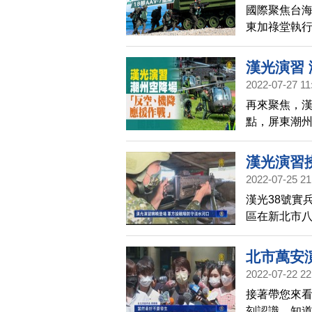
國際聚焦台海
東加祿堂執行
護，戰鬥突擊
陸，場面十
漢光演習
2022-07-27 11
再來聚焦，
點，屏東潮
畫面，您看
許多軍事迷
漢光演習
2022-07-25 21
漢光38號實
區在新北市八
反裝甲火力
擬共軍來襲下
北市萬安
也分別降落
2022-07-22 22
擊，海軍各
接著帶您來
刻認識，知道