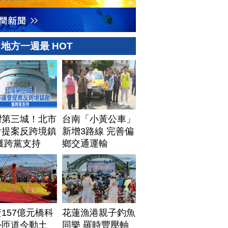
地方一週最 HOT
灣第三城！北市
台南「小黃公車」
會提案反跨境鎮
新增3路線 完善偏
獲跨黨支持
鄉交通運輸
157億元橋科
花蓮漁港親子釣魚
外匝道今動土
同樂 羅時豐壓軸