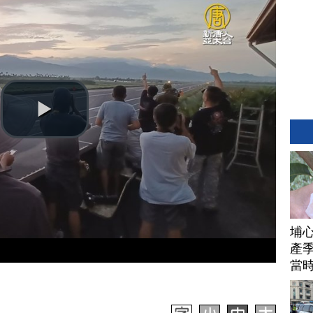
埔
產季
當