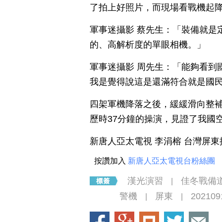
了拍上好照片，而現場看戰機起
軍事迷攝影 蔡先生：「裝備就是
的、高解析度的單眼相機。」
軍事迷攝影 周先生：「能夠看到
我是覺得說這是還滿符合就是國
四架軍機降落之後，緩緩滑向整
歷時37分鐘的操演，見證了我國
新唐人亞太電視 李涓榕 台灣屏
按讚加入
新唐人亞太電視台粉絲團
漢光演習
佳冬戰備
|
警機
屏東
202109
|
|