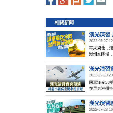
相關新聞
漢光演習
2022-07-27 12
再來聚焦，漢
潮州空降場
傘兵，從六
也在一早5點
漢光演習
2022-07-19 20
國軍漢光38
在屏東潮州
C130運輸
觀看，直呼
漢光演習聯
2022-07-28 16