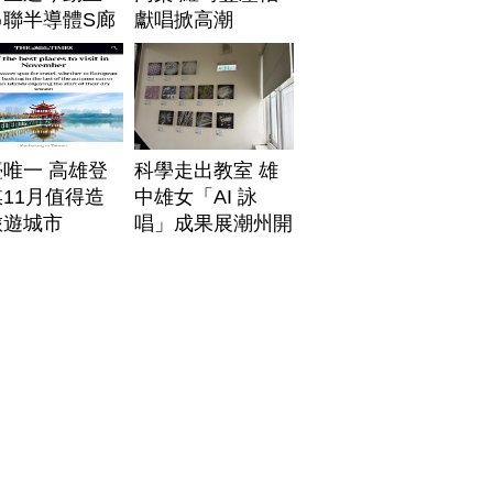
串聯半導體S廊
獻唱掀高潮
唯一 高雄登
科學走出教室 雄
11月值得造
中雄女「AI 詠
旅遊城市
唱」成果展潮州開
展