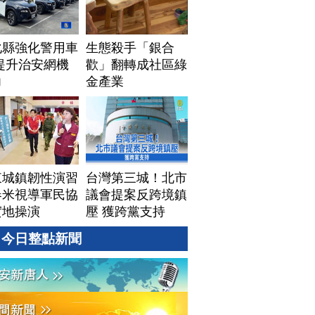
化縣強化警用車
生態殺手「銀合
提升治安網機
歡」翻轉成社區綠
力
金產業
東城鎮韌性演習
台灣第三城！北市
春米視導軍民協
議會提案反跨境鎮
實地操演
壓 獲跨黨支持
今日整點新聞