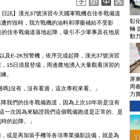
月 15 日訊】漢光37號演習今天國軍戰機在佳冬戰備道
彰
場遭炸毀時，我方戰機的油料和彈藥補給不受影
輛 
道的佳冬戰備道落地起降，吸引不少軍事及在地居
動
，以及E-2K預警機，依序完成起降，漢光37號演習
，15日清晨登場，周邊農地湧入大量觀看演習的
演練。
屏
周
過嗎)沒有，沒有看過，這次專程來看。」
力
降我們的佳冬戰備跑道，因為上次10年前是沒有
說這一次因為來驗證我們這個戰備跑道是正常的、是
戰時的起降。」
頭，或是再加裝手機等各項專業攝影設備，就是為