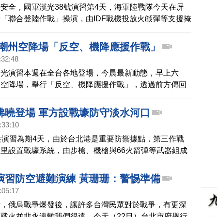
安全，國軍漢光38號演習第4天，海軍陸戰隊今天在屏
「聯合登陸作戰」操演，由IDF戰機投放火燄彈等支援掩
艇隨即搶灘，有18艘AAV-7兩棲突擊車分3舟波陸續登
分震撼。
 潮州空降場「反空、機降應援作戰」
:32:48
漢光演習本週在全台各地登場，今晨最新動態，早上六
州空降場，舉行「反空、機降應援作戰」，透過前方傳回
到，陸軍航空特戰部的國軍傘兵，從六千英呎高空降落，
一早就等候觀看。
拂曉登場 軍方設戰壕防守淡水河口
:33:10
兵演習為期4天，由於台北港是重要防禦據點，第三作戰
里設置戰壕系統，由步槍、機槍與66火箭彈等武器組成
，防守淡水河口，避免敵軍上岸直搗政經中樞，此外在模
，位於西部基地的幻象2000、F-16V等我國主力戰機，
演習防空避難演練 黃珊珊：警惕準備
佳山與花蓮基地，完成戰力保存，同時為防範駐地遭攻
:05:17
式艦艇演練緊急出港。
看，俄烏戰爭爆發後，讓許多台灣民眾對於戰爭，有更深
戰火並非永遠離我們很遠。今天（22日）台北市府舉行