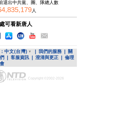
前退出中共黨、團、隊總人數
64,835,179
人
處可看新唐人
：
中文(台灣)
|
我們的服務
|
關
們
|
客服資訊
|
澄清與更正
|
倫理
會
Copyright ©2002-2026