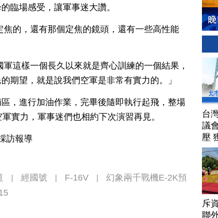
降的臨場感受，讓軍事迷大讚。
定焦的，還有那個定焦的鏡頭，還有一些高性能
國軍這樣一個長久以來就是齊心訓練的一個結果，
民的期望，就是說我們空軍是非常有實力的。」
補區，進行加油作業，完畢後隨即執行起飛，整場
台
空軍實力，軍事迷們也相約下次演習再見。
議
壓 
東採訪報導
道
經國號
F-16V
幻象兩千戰機E-2K預
|
|
|
15
斥資
聯