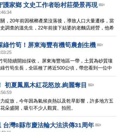
守護家鄉 文史工作者盼村莊榮景再現
:46:34
關，20年前因檳榔產業沒落後，導致人口大量遷移，當
史調查的溫先生，22年前接下姑婆的老麵店經營，他希
據點，推展在地文化，吸引更多年輕人返鄉，帶動社區產
採綠竹筍！屏東海豐有機筍農創生機
:03:25
竹筍陸續開始採收， 屏東海豐地區一帶，土質為砂質壤
綠竹筍生長，全區種了將近500公頃，帶您看到一位中
友蘇家興，用父親所遺留下的田地，有機栽種綠竹筍，在
也能正常供應，他是怎麼做的呢？透過鏡頭一起去看看。
！ 初夏鳳凰木紅花怒放.絢麗奪目
:56:59
接力綻放，今年因為氣候炎熱以及乾旱影響，許多地方五
到花朵盛開，吸引不少人觀賞、拍照。
恩 台灣8縣市慶法輪大法洪傳31周年