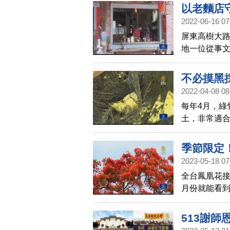
以老麵店
2022-06-16 07
屏東高樹大路
地一位從事文
望以麵店為
業。
不必摸黑
2022-04-08 08
每年4月，綠
土，非常適合
年轉業的農
冬季缺筍期
季節限定
2023-05-18 07
全台鳳凰花
月份就能看
513謝師