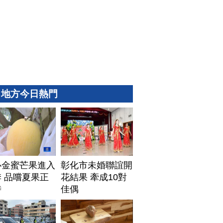
地方今日熱門
心金蜜芒果進入
彰化市未婚聯誼開
 品嚐夏果正
花結果 牽成10對
時
佳偶