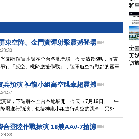
將
帶
 屏東空降、金門實彈射擊震撼登場
全臺
:39:30
英媒
光38號演習本週在全台各地登場，今天清晨6點，屏東
訪
，舉行「反空、機降應援作戰」，陸軍航空特戰部的國軍
千英呎高空降落，場面壯觀，另外，陸軍金門防衛指揮部
半，也進行反登陸實彈射擊，驗證國軍聯合戰力發揮。
實兵預演 神龍小組高空跳傘超震撼
:34:57
號演習，下週將在全台各地展開，今天（7月19日）上午
空降場進行預演，包括神龍小組進行高空的跳傘，另外
機，也搭載60位傘兵，從低空跳傘，許多民眾一早就到現場
真的很震撼。
合登陸作戰操演 18艘AAV-7搶灘
:39:38