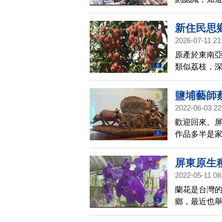
萬安演習防
也要警惕。
新住民思
2026-07-11 21
原產於東南
類似荔枝，
集中在屏東
去屏東的長
鹽埔藝師
2022-06-03 22
歡迎回來。
作品多半是
情景，逐漸
一起去看看
屏東原生
2022-05-11 08
蘭花是台灣
鄉，最近也
卻是長度超