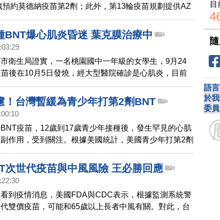
目
4歲預約莫德納疫苗第2劑；此外，第13輪疫苗規劃提供AZ
4
苗，指揮中心發言人莊人祥下午說明最新情況。
種BNT爆心肌炎昏迷 葉克膜治療中
隨
:03:29
市衛生局證實，一名桃園國中一年級的女學生，9月24
疫苗後在10月5日發燒，經大型醫院確診是心肌炎，目前
、以葉克膜救治；桃園市長鄭文燦表示，這應該是屬於嚴
語言
前往關心。而根據美國數據顯示，施打BNT的12歲到15
於我
慮！台灣暫緩為青少年打第2劑BNT
委員
萬人有162.2例出現心肌炎，以年輕男性更為顯著，專家
:00:10
NT疫苗後，只要出現發燒等不舒服症狀，即便症狀輕
BNT疫苗，12歲到17歲青少年接種後，發生罕見的心肌
劇烈運動；接種完2週內，一旦出現胸痛、胸壓迫感、心
副作用，受到關注。根據美國統計，美國青少年打第2劑
呼吸急促、運動耐受不良等症狀，務必儘早就醫。
肌炎的機率，比第1劑高出10倍。有許多國家都暫緩為青
劑BNT。台灣目前也暫緩施打，衛福部諮詢會預防接種
NT次世代疫苗與中風風險 王必勝回應
再觀察2週，再召開會議討論。
:22:30
看到疫情消息，美國FDA與CDC表示，根據監測系統警
代雙價疫苗，可能和65歲以上長者中風有關。對此，台
王必勝，在臉書發文表示，美國政府發布「BNT次世代