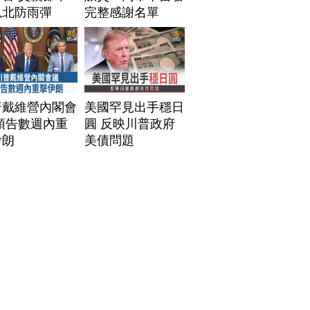
以北防雨彈
完整感謝名單
普戴維營內閣會
美國罕見出手穩日
預告數週內重
圓 反映川普政府
伊朗
美債問題