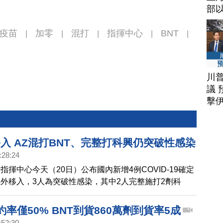
部
疫苗
加零
混打
指揮中心
BNT
|
|
|
|
|
川
議 
擊
入 AZ混打BNT、完整打科興仍突破性感染
:28:24
指揮中心今天（20日）公布國內新增4例COVID-19確定
外移入，3人為突破性感染，其中2人完整施打2劑科
AZ及BNT疫苗；另無新增死亡個案。
約率僅50% BNT到貨860萬劑到貨率5成
:52:30