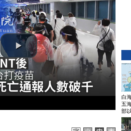
白
五海
部