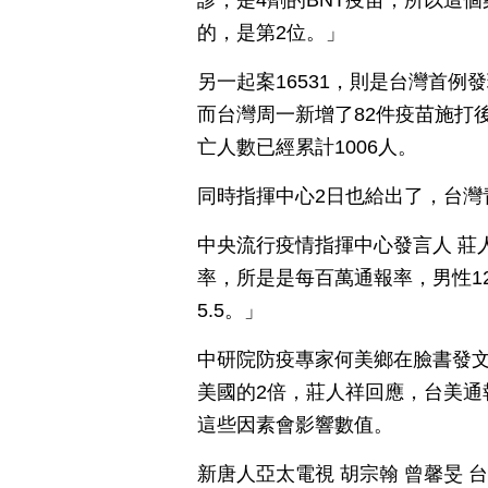
診，是4劑的BNT疫苗，所以這
的，是第2位。」
另一起案16531，則是台灣首
而台灣周一新增了82件疫苗施打
亡人數已經累計1006人。
同時指揮中心2日也給出了，台灣
中央流行疫情指揮中心發言人 莊
率，所是是每百萬通報率，男性12
5.5。」
中研院防疫專家何美鄉在臉書發文
美國的2倍，莊人祥回應，台美通
這些因素會影響數值。
新唐人亞太電視 胡宗翰 曾馨旻 