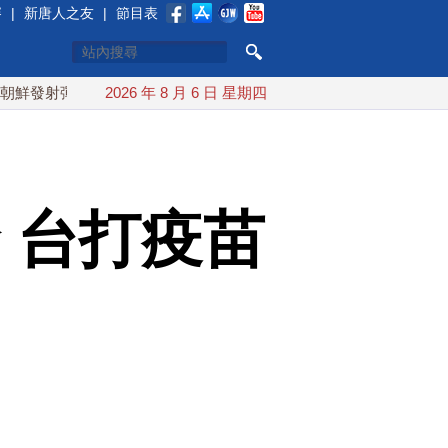
賽
|
新唐人之友
|
節目表
道導彈 落日本EEZ外
2026 年 8 月 6 日 星期四
紅海戰火續升溫 也門胡塞武裝稱又襲
診 台打疫苗