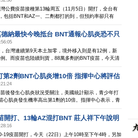
灣公費疫苗接種第13輪周五（11月5日）開打，全台有
約，包括BNT和AZ一、二劑都打的到，但預約率卻只有
市府中型接種站的預約率更跌到35%。醫師分析，可能因
等待混合接種。另外，當天凌晨，最新一批BNT疫苗再
莫德納最快今晚抵台 BNT通報心肌炎恐不只
500萬劑訂單，累計到貨率突破5成。
:56:05
，台灣連續第9天本土加零，境外移入則是有12例，新
例。而疫苗也陸續到貨，88萬多劑的BNT疫苗，今天清
機場。而台灣政府自購的百萬劑莫德納疫苗，最快今天深
會抵台。而日前爆出，女學生施打BNT後，通報心肌炎案
第2劑BNT心肌炎增10倍 指揮中心將評估
莊人祥表示，應該還有其他個案。
:21:24
疫苗後發生心肌炎狀況受關注，美國統計顯示，青少年打
疫苗心肌炎發生機率高出第1劑的10倍。指揮中心表示，青
第2劑，將由專家評估。
苗開打、13輪AZ混打BNT 莊人祥下午說明
:28:16
ID-19疫苗開打，今天（22日）上午10時至下午4時，另加