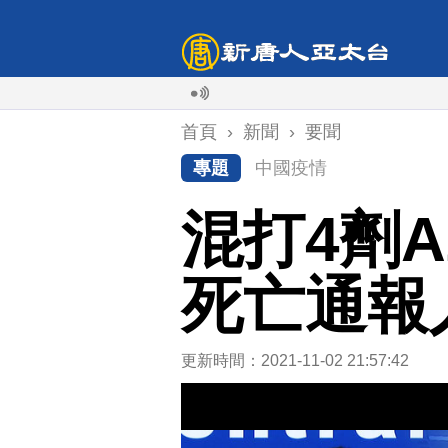
首頁
›
新聞
›
要聞
專題
中國疫情
混打4劑A
死亡通報
更新時間：2021-11-02 21:57:42