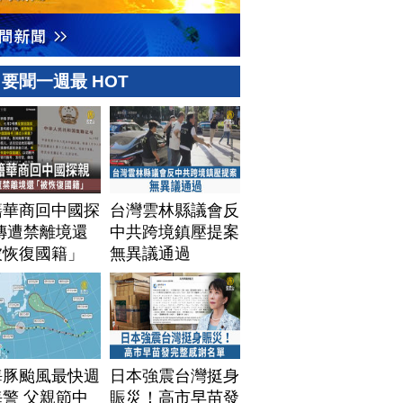
要聞一週最 HOT
籍華商回中國探
台灣雲林縣議會反
傳遭禁離境還
中共跨境鎮壓提案
被恢復國籍」
無異議通過
海豚颱風最快週
日本強震台灣挺身
警 父親節中
賑災！高市早苗發