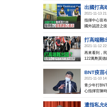
雙價疫苗」
出國打高
提供「莫德
2021-11-13 21
安全監測都
指揮中心宣
國外認證之
憂心，他說打
體濃度會「
打高端難
來看到指揮
2021-11-12 22
再來看到，民
122萬劑莫
疫苗如何運用
應民眾緊急
BNT疫
牌疫苗。
2021-11-10 14
青少年打BN
心指揮官陳時
疫苗暫緩施打
遭指私允收