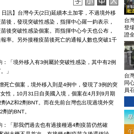
月 02 日訊】台灣今天(2日)延續本土加零，不過境外移
台灣
疫苗後，發現突破性感染，指揮中心羅一鈞表示，
登場
疫苗後突破性感染個案。而指揮中心今天也公布，
證
通報率。另外接種疫苗後死亡的通報人數也突破1千
鈞：「境外移入有3例屬於突破性感染，其中有2例
下。」
台灣
同心
增死亡個案，境外移入則是4例中，發現了3例的突
員
歲女性，10月31日自美國入境，個案在4月到9月期
劑AZ和2劑BNT。而在先前台灣也出現過境外突
2劑的BNT。
鈞：「那我們過去也有過接種過4劑疫苗仍然確