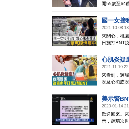
開55歲至6
混打BNT疫
國一女接
2021-10-08 13
來關心，桃園
日施打BNT
還在昏迷中
重副作用，將
心肌炎疑
歲男孩，每百
2021-11-10 22
提醒，接種B
來看到，輝瑞
微，也不要做
炎及心包膜炎
悸、暈厥、
BNT發生心
少年接種第二
美示警B
組ACIP將
2023-01-14 21
歡迎回來。來
示，輝瑞次世
灣防疫指揮官