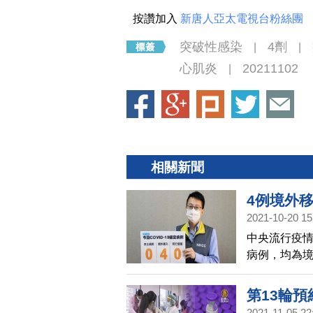
按讚加入
新唐人亞太電視台粉絲團
突破性感染
4劑
|
|
心肌炎
20211102
|
相關新聞
4例境外移
2021-10-20 15
中央流行疫情
病例，均為境
興、1人混打
第13輪預
2021-11-05 22