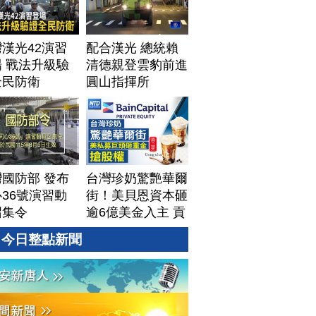
漢光42演習
配合漢光 總統賴
 戰法升級驗
清德親登雲豹前進
全民防衛
圓山指揮所
國防部 發布
台灣珍奶驚艷華爾
36號演習動
街！美貝恩資本砸
召集令
逾6億美金入主 貢
茶拓國際版圖加速
今日整點新聞
攻美？｜#財經新
聞｜
20260806(四)