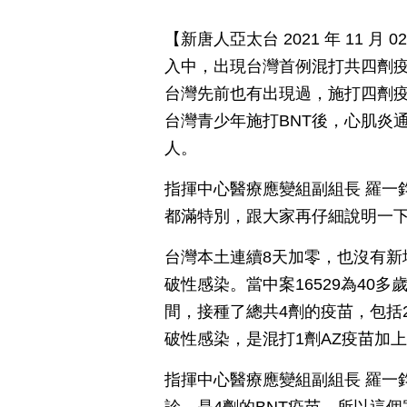
【新唐人亞太台 2021 年 11 
入中，出現台灣首例混打共四劑
台灣先前也有出現過，施打四劑
台灣青少年施打BNT後，心肌炎
人。
指揮中心醫療應變組副組長 羅一
都滿特別，跟大家再仔細說明一
台灣本土連續8天加零，也沒有新
破性感染。當中案16529為40多
間，接種了總共4劑的疫苗，包括2
破性感染，是混打1劑AZ疫苗加上
指揮中心醫療應變組副組長 羅一