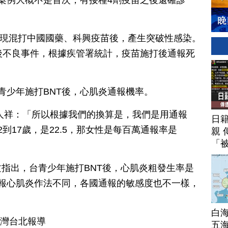
個案例大概不是首次，有接種4劑疫苗之後還確診
例發現混打中國國藥、科興疫苗後，產生突破性感染。
後不良事件，根據疾管署統計，疫苗施打後通報死
青少年施打BNT後，心肌炎通報機率。
人祥：「所以根據我們的換算是，我們是用通報
日
到17歲，是22.5，那女性是每百萬通報率是
親 
「
指出，台青少年施打BNT後，心肌炎粗發生率是
報心肌炎作法不同，各國通報的敏感度也不一樣，
白
台灣台北報導
五海