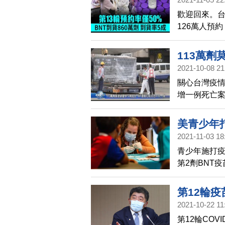
歡迎回來。台
126萬人預
50%，台北
為部分民眾想
113萬劑
抵達台灣，1
2021-10-08 21
一例
關心台灣疫情
增一例死亡案
晨抵達桃園
夜(8日)就
美青少年打
例，發言人
2021-11-03 18
青少年施打
第2劑BNT
少年是否接種
第12輪疫
2021-10-22 11
第12輪COV