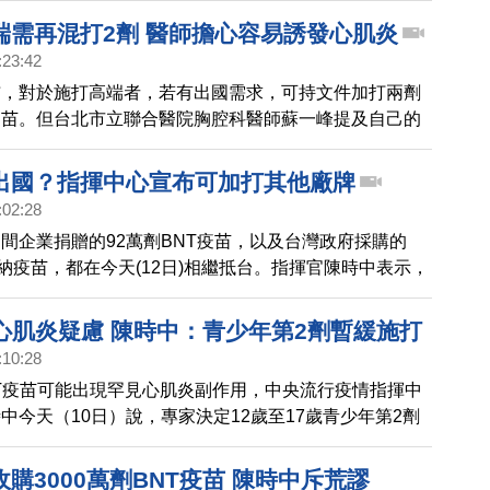
安全警訊，並表示會進一步釐清相關狀況。台灣目前只有
端需再混打2劑 醫師擔心容易誘發心肌炎
納次世代雙價疫苗」給民眾接種，並無相關警訊，且國內
:23:42
正常，請民眾放心踴躍接種，加強保護力。
布，對於施打高端者，若有出國需求，可持文件加打兩劑
疫苗。但台北市立聯合醫院胸腔科醫師蘇一峰提及自己的
完兩劑高端的人，再加兩劑BNT或莫德納，可以預期抗
衝上極高點」，但心肌炎發生風險也可能更高，要小心，
出國？指揮中心宣布可加打其他廠牌
中心的回應。
:02:28
間企業捐贈的92萬劑BNT疫苗，以及台灣政府採購的
德納疫苗，都在今天(12日)相繼抵台。指揮官陳時中表示，
會看封緘檢驗結果，也有可能使用在AZ混打BNT。而因
出國需求，指揮中心宣布，施打高端者，可再加打其他廠
苗心肌炎疑慮 陳時中：青少年第2劑暫緩施打
:10:28
T疫苗可能出現罕見心肌炎副作用，中央流行疫情指揮中
中今天（10日）說，專家決定12歲至17歲青少年第2劑
，將再觀察2週，並檢視先前心肌炎個案。
購3000萬劑BNT疫苗 陳時中斥荒謬