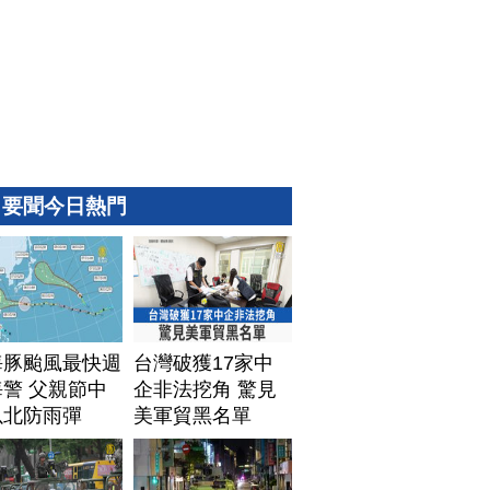
要聞今日熱門
海豚颱風最快週
台灣破獲17家中
警 父親節中
企非法挖角 驚見
以北防雨彈
美軍貿黑名單