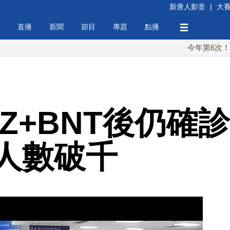
新唐人影音
|
大
直播
新聞
節目
專題
點播
今年第6次！朝鮮發射彈
Z+BNT後仍確
人數破千