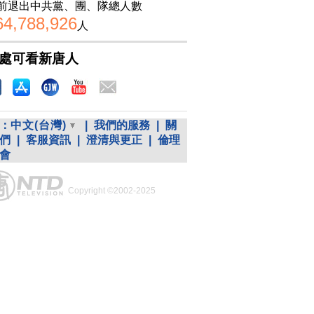
前退出中共黨、團、隊總人數
64,788,926
人
處可看新唐人
：
中文(台灣)
|
我們的服務
|
關
們
|
客服資訊
|
澄清與更正
|
倫理
會
Copyright ©2002-2025