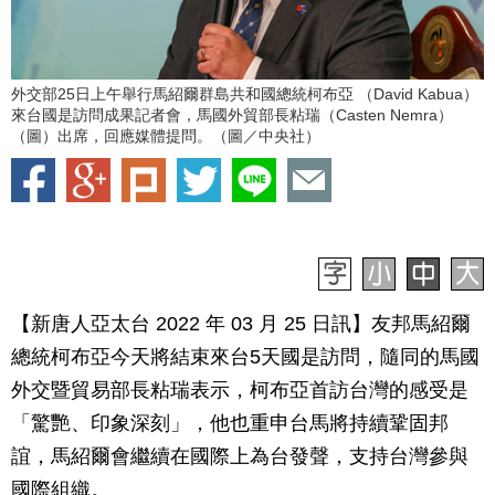
外交部25日上午舉行馬紹爾群島共和國總統柯布亞 （David Kabua）
來台國是訪問成果記者會，馬國外貿部長粘瑞（Casten Nemra）
（圖）出席，回應媒體提問。（圖／中央社）
【新唐人亞太台 2022 年 03 月 25 日訊】友邦馬紹爾
總統柯布亞今天將結束來台5天國是訪問，隨同的馬國
外交暨貿易部長粘瑞表示，柯布亞首訪台灣的感受是
「驚艷、印象深刻」，他也重申台馬將持續鞏固邦
誼，馬紹爾會繼續在國際上為台發聲，支持台灣參與
國際組織。