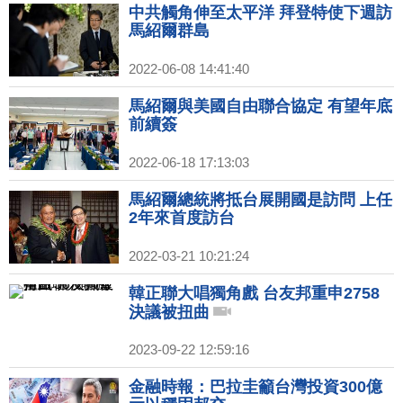
中共觸角伸至太平洋 拜登特使下週訪
馬紹爾群島
2022-06-08 14:41:40
馬紹爾與美國自由聯合協定 有望年底
前續簽
2022-06-18 17:13:03
馬紹爾總統將抵台展開國是訪問 上任
2年來首度訪台
2022-03-21 10:21:24
韓正聯大唱獨角戲 台友邦重申2758
決議被扭曲
2023-09-22 12:59:16
金融時報：巴拉圭籲台灣投資300億