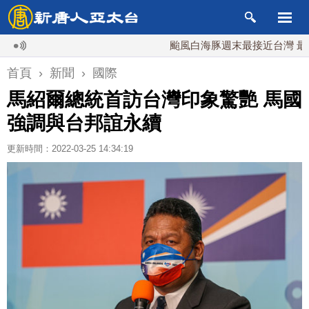
颱風白海豚週末最接近台灣 最快9日
首頁
›
新聞
›
國際
馬紹爾總統首訪台灣印象驚艷 馬國
強調與台邦誼永續
更新時間：2022-03-25 14:34:19