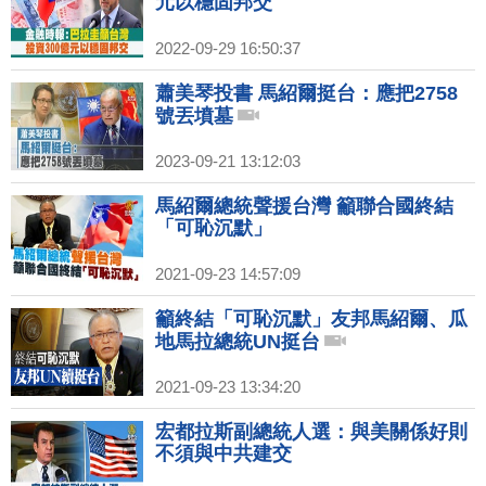
元以穩固邦交
2022-09-29 16:50:37
蕭美琴投書 馬紹爾挺台：應把2758
號丟墳墓
2023-09-21 13:12:03
馬紹爾總統聲援台灣 籲聯合國終結
「可恥沉默」
2021-09-23 14:57:09
籲終結「可恥沉默」友邦馬紹爾、瓜
地馬拉總統UN挺台
2021-09-23 13:34:20
宏都拉斯副總統人選：與美關係好則
不須與中共建交