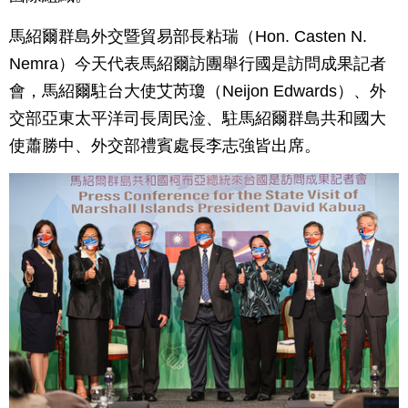
馬紹爾群島外交暨貿易部長粘瑞（Hon. Casten N.
Nemra）今天代表馬紹爾訪團舉行國是訪問成果記者
會，馬紹爾駐台大使艾芮瓊（Neijon Edwards）、外
交部亞東太平洋司長周民淦、駐馬紹爾群島共和國大
使蕭勝中、外交部禮賓處長李志強皆出席。