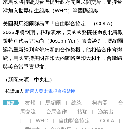
來馬國將持續與台灣提升政府間與民間交流，支持台
灣加入世界衛生組織（WHO）等國際組織。
美國與馬紹爾群島間「自由聯合協定」（COFA）
2023即將到期，粘瑞表示，美國國務院任命前北韓政
策特別代表尹汝尚（Joseph Yun）負責談判，馬紹爾
認為重新談判會帶來新的合作契機，他相信合作會繼
續，馬國支持美國在印太的戰略與印太和平，會繼續
與美台當堅實盟友。
（新聞來源：中央社）
按讚加入
新唐人亞太電視台粉絲團
友邦
馬紹爾
總統
柯布亞
台
|
|
|
|
馬交流
台馬合作
粘瑞
漁業出
|
|
|
口
WHO
自由聯合協定
COFA
|
|
|
|