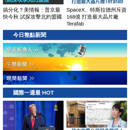
搞分化？美情報：普京最
SpaceX、特斯拉德州斥資
快今秋 試探攻擊北約盟國
168億 打造最大晶片廠
Terafab
今日整點新聞
國際一週最 HOT