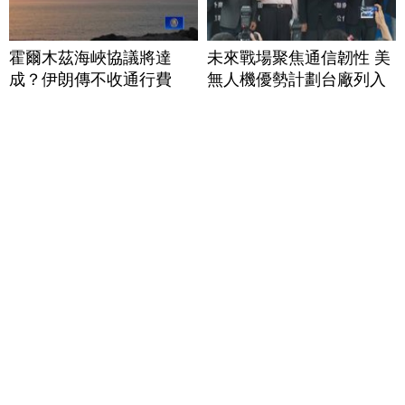
霍爾木茲海峽協議將達
未來戰場聚焦通信韌性 美
成？伊朗傳不收通行費
無人機優勢計劃台廠列入