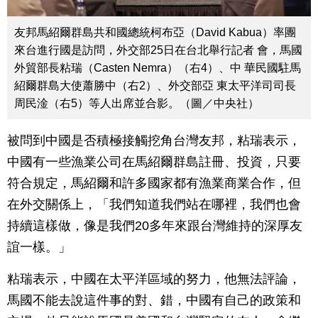
友邦馬紹爾群島共和國總統柯布亞（David Kabua）率團
來台進行國是訪問，外交部25日在台北舉行記者 會，馬國
外貿部長粘瑞（Casten Nemra）（右4）、中 華民國駐馬
紹爾群島大使蕭勝中（右2）、外交部亞 東太平洋司司長
周民淦（右5）等人出席並合影。（圖／中央社）
被問到中國是否積極接觸挖角台灣友邦，粘瑞表示，
中國有一些漁業公司在馬紹爾群島註冊、投資，只要
符合規定，馬紹爾和許多國家都有漁業商業合作，但
在外交關係上，「我們知道我們站在哪裡，我們也會
持續這樣做，像是我們20多年來跟台灣維持的深厚友
誼一樣。」
粘瑞表示，中國在太平洋區域的努力，他無法評論，
馬國不能去說這件事的對、錯，中國有自己的政策和