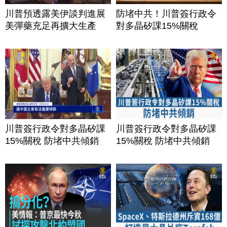
川普預透露美伊談判進展
防堵中共！川普簽行政令
美彈藥充足再擴大生產
對多晶矽課15%關稅
川普簽行政令對多晶矽課
川普簽行政令對多晶矽課
15%關稅 防堵中共傾銷
15%關稅 防堵中共傾銷