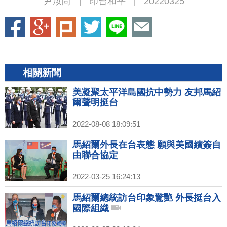
尹汝尚
印台和平
20220325
|
|
相關新聞
美凝聚太平洋島國抗中勢力 友邦馬紹
爾聲明挺台
2022-08-08 18:09:51
馬紹爾外長在台表態 願與美國續簽自
由聯合協定
2022-03-25 16:24:13
馬紹爾總統訪台印象驚艷 外長挺台入
國際組織