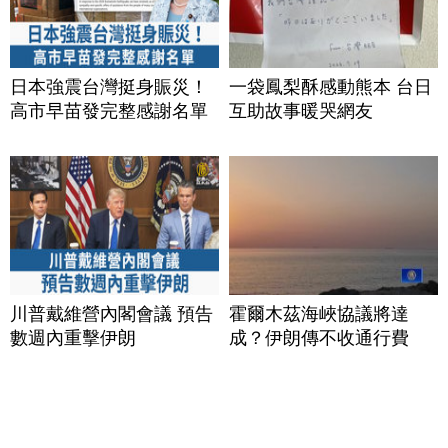
日本強震台灣挺身賑災！
一袋鳳梨酥感動熊本 台日
高市早苗發完整感謝名單
互助故事暖哭網友
川普戴維營內閣會議 預告
霍爾木茲海峽協議將達
數週內重擊伊朗
成？伊朗傳不收通行費