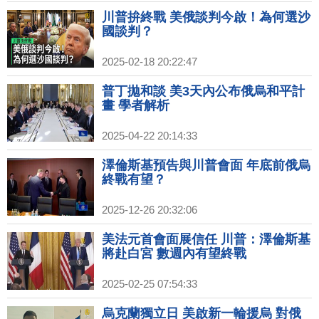
川普拚終戰 美俄談判今啟！為何選沙
國談判？
2025-02-18 20:22:47
普丁拋和談 美3天內公布俄烏和平計
畫 學者解析
2025-04-22 20:14:33
澤倫斯基預告與川普會面 年底前俄烏
終戰有望？
2025-12-26 20:32:06
美法元首會面展信任 川普：澤倫斯基
將赴白宮 數週內有望終戰
2025-02-25 07:54:33
烏克蘭獨立日 美啟新一輪援烏 對俄