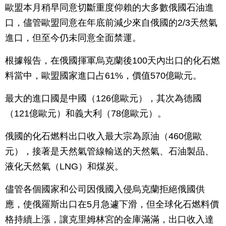
歐盟本月稍早同意切斷重度仰賴的大多數俄國石油進
口，儘管歐盟同意在年底前減少來自俄國的2/3天然氣
進口，但至今仍未同意全面禁運。
根據報告，在俄國揮軍烏克蘭後100天內出口的化石燃
料當中，歐盟國家進口占61%，價值570億歐元。
最大的進口國是中國（126億歐元），其次為德國
（121億歐元）和義大利（78億歐元）。
俄國的化石燃料出口收入最大宗為原油（460億歐
元），接著是天然氣管線輸送的天然氣、石油製品、
液化天然氣（LNG）和煤炭。
儘管各個國家和公司因俄國入侵烏克蘭拒絕俄國供
應，使俄羅斯出口在5月急遽下滑，但全球化石燃料價
格持續上漲，讓克里姆林宮的金庫滿滿，出口收入達