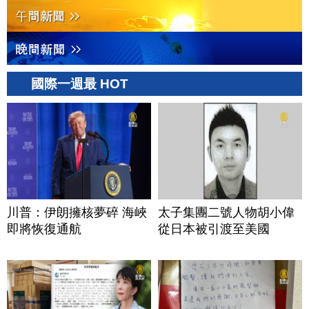
國際一週最 HOT
川普：伊朗擁核夢碎 海峽
太子集團二號人物胡小偉
即將恢復通航
從日本被引渡至美國