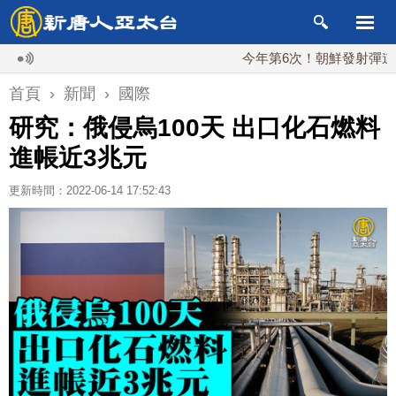
今年第6次！朝鮮發射彈道導彈 落
首頁
›
新聞
›
國際
研究：俄侵烏100天 出口化石燃料
進帳近3兆元
更新時間：2022-06-14 17:52:43