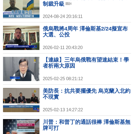
制裁升級
2024-08-24 20:16:11
俄烏戰將4周年 澤倫斯基2/24擬宣布
大選、公投
2026-02-11 20:43:20
【連線】三年烏俄戰有望速結束！學
者析兩大原因
2025-02-25 08:21:12
美防長：抗共要擺優先 烏克蘭入北約
不現實
2025-02-13 14:27:22
川普：和普丁的通話很棒 澤倫斯基無
牌可打