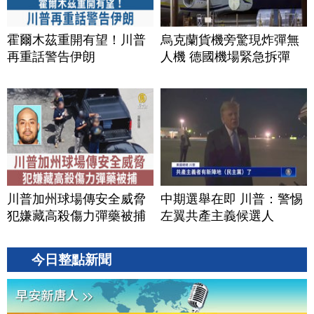
霍爾木茲重開有望！川普
烏克蘭貨機旁驚現炸彈無
再重話警告伊朗
人機 德國機場緊急拆彈
川普加州球場傳安全威脅
中期選舉在即 川普：警惕
犯嫌藏高殺傷力彈藥被捕
左翼共產主義候選人
今日整點新聞