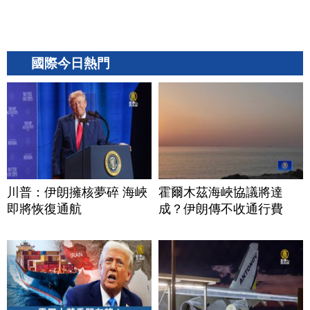
國際今日熱門
川普：伊朗擁核夢碎 海峽
霍爾木茲海峽協議將達
即將恢復通航
成？伊朗傳不收通行費