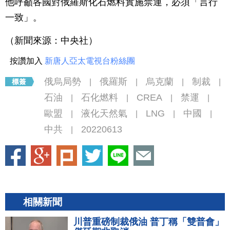
他呼籲各國對俄羅斯化石燃料實施禁運，必須「言行
一致」。
（新聞來源：中央社）
按讚加入
新唐人亞太電視台粉絲團
俄烏局勢
俄羅斯
烏克蘭
制裁
|
|
|
|
石油
石化燃料
CREA
禁運
|
|
|
|
歐盟
液化天然氣
LNG
中國
|
|
|
|
中共
20220613
|
相關新聞
川普重磅制裁俄油 普丁稱「雙普會」