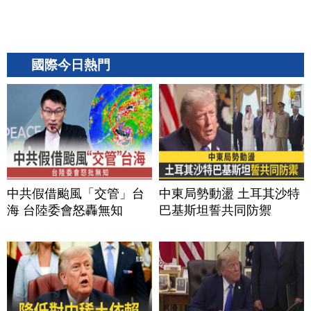
國際今日熱門
中共假借颱風「交管」台
中東局勢動盪 土耳其沙特
海 台陸委會怒轟無知
巴基斯坦誓共同防禦