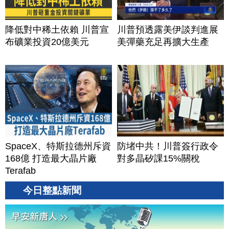
降低對中稀土依賴 川普宣
川普預透露美伊談判進展
布礦業投資20億美元
美彈藥充足再擴大生產
SpaceX、特斯拉德州斥資
防堵中共！川普簽行政令
168億 打造最大晶片廠
對多晶矽課15%關稅
Terafab
今日整點新聞