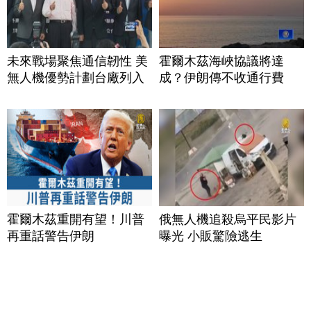
未來戰場聚焦通信韌性 美
霍爾木茲海峽協議將達
無人機優勢計劃台廠列入
成？伊朗傳不收通行費
霍爾木茲重開有望！川普
俄無人機追殺烏平民影片
再重話警告伊朗
曝光 小販驚險逃生