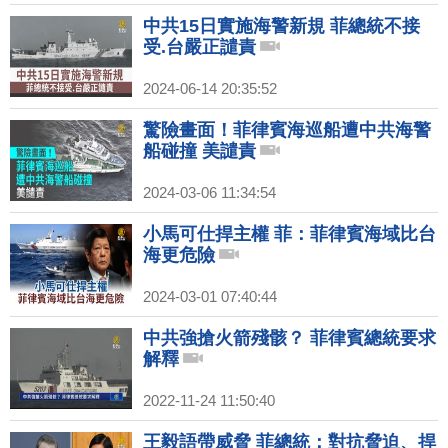
中共15日實施海警新規 菲總統不接
受.台嚴正譴責
2024-06-14 20:35:52
驚險畫面！菲律賓海巡船遭中共海警
船碰撞 美譴責
2024-03-06 11:34:54
小馬可仕捍主權 菲：菲律賓海域比台
海更危險
2024-03-01 07:40:44
中共強搶火箭殘骸？ 菲律賓總統要求
解釋
2022-11-24 11:50:40
王毅語帶威脅 菲總統：對抗脅迫、捍