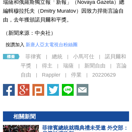
瑞薩和俄羅斯獨立報「新報」（Novaya Gazeta）總
編輯穆拉托夫（Dmitry Muratov）因致力捍衛言論自
由，去年獲頒諾貝爾和平獎。
（新聞來源：中央社）
按讚加入
新唐人亞太電視台粉絲團
菲律賓
總統
小馬可仕
諾貝爾和
|
|
|
平獎
得主
瑞薩
新聞自由
言論
|
|
|
|
自由
Rappler
停業
20220629
|
|
|
相關新聞
菲律賓總統就職典禮未受邀 外交部：