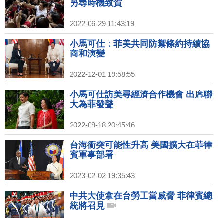
另尋時機致賀
2022-06-29 11:43:19
小馬可仕：菲美共同防禦條約持續協
商和演變
2022-12-01 19:58:55
小馬可仕訪美尋經濟合作機會 出席聯
大為菲發聲
2022-09-18 20:45:46
台海衝突可能性升高 美國擴大在菲律
賓軍事部署
2023-02-02 19:35:43
中共大使拿在台勞工當威脅 菲律賓總
統將召見