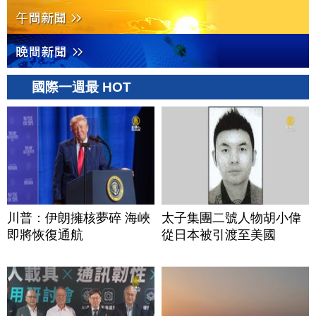
國際一週最 HOT
川普：伊朗擁核夢碎 海峽
太子集團二號人物胡小偉
即將恢復通航
從日本被引渡至美國