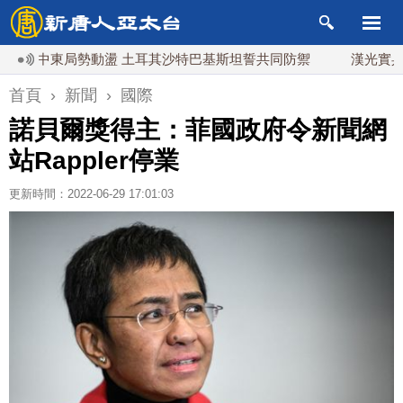
中東局勢動盪 土耳其沙特巴基斯坦誓共同防禦
漢光實兵濱海緊
首頁
›
新聞
›
國際
諾貝爾獎得主：菲國政府令新聞網
站Rappler停業
更新時間：2022-06-29 17:01:03