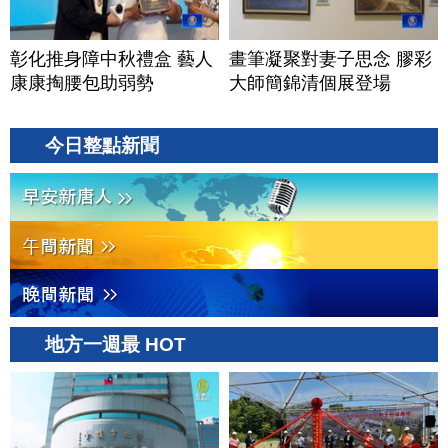
彰化推身障中秋禮盒 藝人
畫筆凝聚對妻子思念 膠彩
康康掏腰包助弱勢
大師簡錦清個展登場
今日整點新聞
地方一週最 HOT