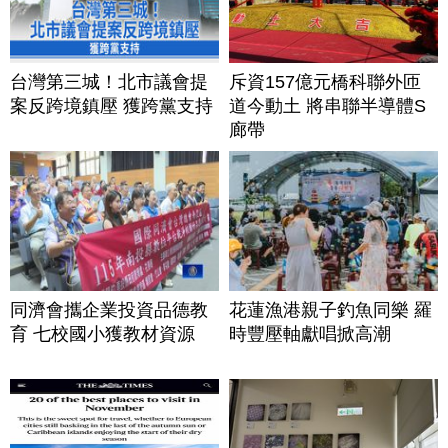
台灣第三城！北市議會提
斥資157億元橋科聯外匝
案反跨境鎮壓 獲跨黨支持
道今動土 將串聯半導體S
廊帶
同濟會攜企業投資品德教
花蓮漁港親子釣魚同樂 羅
育 七校國小獲教材資源
時豐壓軸獻唱掀高潮