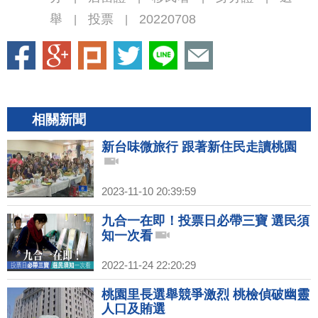
舉
投票
20220708
|
|
相關新聞
新台味微旅行 跟著新住民走讀桃園
2023-11-10 20:39:59
九合一在即！投票日必帶三寶 選民須
知一次看
2022-11-24 22:20:29
桃園里長選舉競爭激烈 桃檢偵破幽靈
人口及賄選