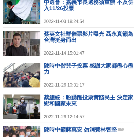
中選會：嘉義市長選務須重辦 不及併
入11/26投票
2022-11-03 18:24:54
蔡英文社群催票影片曝光 聶永真籲為
台灣挺身而出
2022-11-14 15:01:47
陳時中偕兒子投票 感謝大家都盡心盡
力
2022-11-26 10:31:17
蔡總統：盼踴躍投票實踐民主 決定家
鄉和國家未來
2022-11-26 12:14:57
陳時中籲蔣萬安 勿消費林智堅