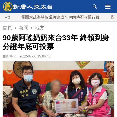
霍爾木茲海峽協議將達成？伊朗傳不收通行費
配合漢光
首頁
›
新聞
›
地方
90歲阿瑤奶奶來台33年 終領到身
分證年底可投票
更新時間：2022-07-08 15:06:40