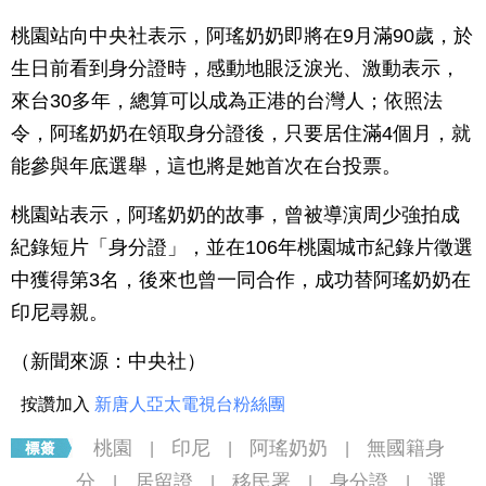
桃園站向中央社表示，阿瑤奶奶即將在9月滿90歲，於
生日前看到身分證時，感動地眼泛淚光、激動表示，
來台30多年，總算可以成為正港的台灣人；依照法
令，阿瑤奶奶在領取身分證後，只要居住滿4個月，就
能參與年底選舉，這也將是她首次在台投票。
桃園站表示，阿瑤奶奶的故事，曾被導演周少強拍成
紀錄短片「身分證」，並在106年桃園城市紀錄片徵選
中獲得第3名，後來也曾一同合作，成功替阿瑤奶奶在
印尼尋親。
（新聞來源：中央社）
按讚加入
新唐人亞太電視台粉絲團
桃園
印尼
阿瑤奶奶
無國籍身
|
|
|
分
居留證
移民署
身分證
選
|
|
|
|