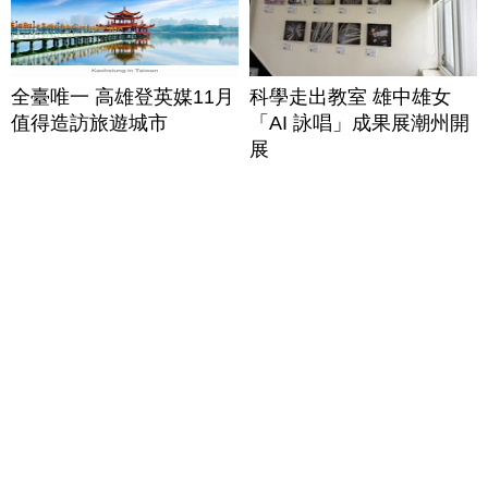
全臺唯一 高雄登英媒11月
科學走出教室 雄中雄女
值得造訪旅遊城市
「AI 詠唱」成果展潮州開
展