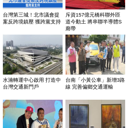
台灣第三城！北市議會提
斥資157億元橋科聯外匝
案反跨境鎮壓 獲跨黨支持
道今動土 將串聯半導體S
廊帶
水湳轉運中心啟用 打造中
台南「小黃公車」新增3路
台灣交通新門戶
線 完善偏鄉交通運輸