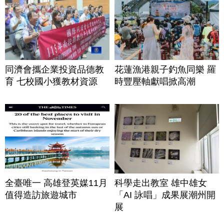
同濟會攜企業投資品德教
花蓮漁港親子釣魚同樂 羅
育 七校國小獲教材資源
時豐壓軸獻唱掀高潮
全臺唯一 高雄登英媒11月
科學走出教室 雄中雄女
值得造訪旅遊城市
「AI 詠唱」成果展潮州開
展