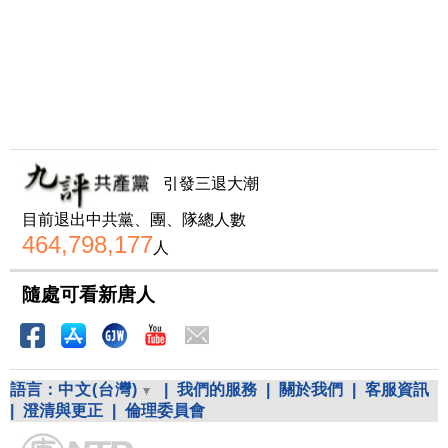
引發三退大潮
目前退出中共黨、團、隊總人數
464,798,177
人
隨處可看新唐人
語言：
中文(台灣)
|
我們的服務
|
關於我們
|
客服資訊
|
澄清與更正
|
倫理委員會