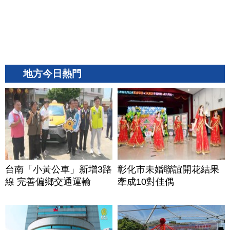
地方今日熱門
台南「小黃公車」新增3路
彰化市未婚聯誼開花結果
線 完善偏鄉交通運輸
牽成10對佳偶