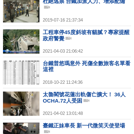
杜絕逃票 台鐵加派人力、增添配備
2019-07-16 21:37:34
工程車停45度斜坡有貓膩？專家提醒
政府警覺
2021-04-03 21:06:42
台鐵普悠瑪意外 死傷全數旅客名單看
這裡
2018-10-22 11:24:36
太魯閣號花蓮出軌傷亡擴大！ 36人
OCHA.72人受困
2021-04-02 13:01:48
臺鐵正妹車長 新一代微笑天使登場