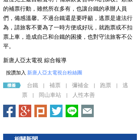
的補票行動，雖然所在多有，也讓台鐵的承辦人員
們，備感溫馨。不過台鐵還是要呼籲，逃票是違法行
為，請旅客不要為了一時方便或好玩，就跑票或不扣
票上車，造成自己和台鐵的困擾，也對守法旅客不公
平。
新唐人亞太電視 綜合報導
按讚加入
新唐人亞太電視台粉絲團
台鐵
補票
彌補金
跑票
逃
|
|
|
|
票
岡山車站
人性本善
|
|
相關新聞