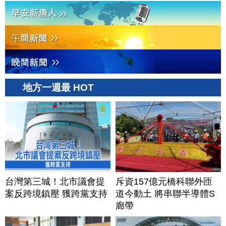
地方一週最 HOT
台灣第三城！北市議會提
斥資157億元橋科聯外匝
案反跨境鎮壓 獲跨黨支持
道今動土 將串聯半導體S
廊帶