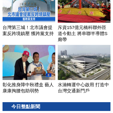
台灣第三城！北市議會提
斥資157億元橋科聯外匝
案反跨境鎮壓 獲跨黨支持
道今動土 將串聯半導體S
廊帶
彰化推身障中秋禮盒 藝人
水湳轉運中心啟用 打造中
康康掏腰包助弱勢
台灣交通新門戶
今日整點新聞