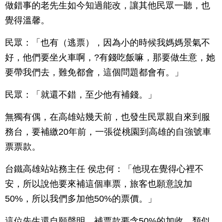
做錯事的老先生如今知過能改，讓其他民眾一聽，也
覺得溫馨。
民眾：「也有（逃票），因為小的時候我媽媽景氣不
好，他們要坐火車啊，?有錢吃飯嘛，那要做生意，她
要帶我們去，難免都會，這個問題都會有。」
民眾：「就還不錯，至少他有補錢。」
無獨有偶，在高雄站幾天前，也發生民眾親自來到服
務台，要補繳20年前，一張從桃園到高雄的自強號車
票票款。
台鐵高雄站站務主任 侯忠何：「他現在覺得心裡不
安，所以說他要來補這個車票，旅客也願意說加
50%，所以我們多加他50%的票價。」
這位先生還自願聲明，補票款要含50%的加收。類似