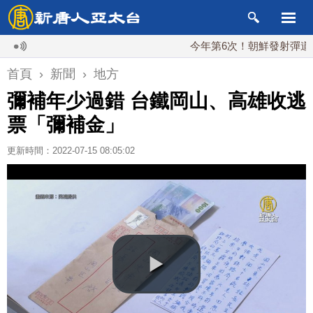
今年第6次！朝鮮發射彈道導彈 落
首頁
›
新聞
›
地方
彌補年少過錯 台鐵岡山、高雄收逃
票「彌補金」
更新時間：2022-07-15 08:05:02