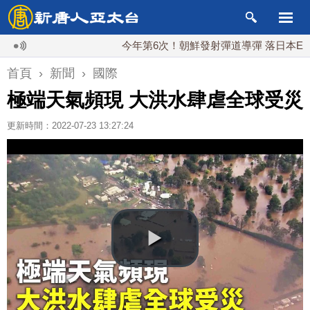
今年第6次！朝鮮發射彈道導彈 落日本EEZ外
首頁
›
新聞
›
國際
極端天氣頻現 大洪水肆虐全球受災
更新時間：2022-07-23 13:27:24