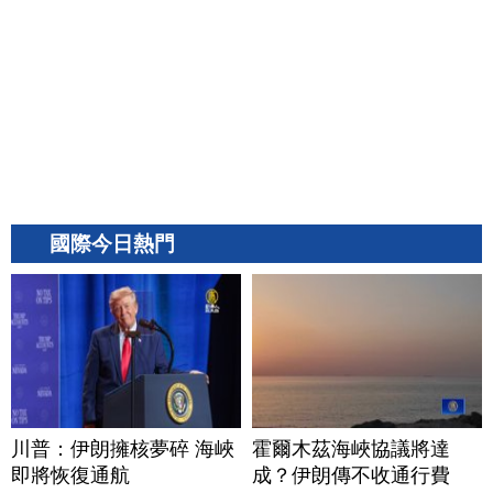
國際今日熱門
川普：伊朗擁核夢碎 海峽
霍爾木茲海峽協議將達
即將恢復通航
成？伊朗傳不收通行費