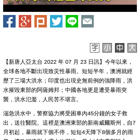
【新唐人亞太台 2022 年 07 月 23 日訊】今年以來，
全球各地不斷出現致災性暴雨。短短半年，澳洲就經
歷了三場大洪水；印度也出現史無前例的強降雨，洪
水摧毀東部的阿薩姆邦；中國各地更是遭受暴雨突
襲，洪水氾濫，人民苦不堪言。
湍急洪水中，警察協力將受困車內45分鐘的女子救
出，送往醫院。這裡是澳洲東部的新南威爾斯州，自7
月初起，暴雨就下個不停，短短4天降下8個多月的雨