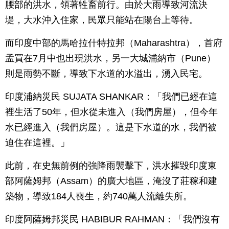
腰部的洪水，領著牲畜前行。由於大雨導致河流決
堤，大水沖入住家，民眾只能站在陽台上等待。
而印度中部的馬哈拉什特拉邦（Maharashtra），首府
孟買在7月中也出現洪水，另一大城浦納市（Pune）
則是雨勢不斷，導致下水道的水溢出，湧入民宅。
印度浦納災民 SUJATA SHANKAR：「我們已經在這
裡生活了50年，但水從未進入（我們房屋），但今年
水已經進入（我們房屋）。這是下水道的水，我們被
迫住在這裡。」
此前，在史無前例的強降雨襲擊下，洪水摧毀印度東
部阿薩姆邦（Assam）的廣大地區，淹沒了莊稼和建
築物，導致184人喪生，約740萬人流離失所。
印度阿薩姆邦災民 HABIBUR RAHMAN：「我們沒有