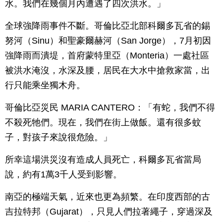
水。我們在幾個月內遭遇了四次洪水。」
全球強降雨事件不斷。哥倫比亞北部科爾多瓦省的錫
努河（Sinu）和聖豪爾赫河（San Jorge），7月初因
強降雨而潰堤，首府蒙特里亞（Monteria）一處社區
被洪水淹沒，水深及腰，居民在大水中搶救家當，出
行只能乘坐獨木舟。
哥倫比亞災民 MARIA CANTERO：「有蛇，我們不得
不殺死牠們。現在，我們在街上做飯。還有很多蚊
子，對孩子來說很危險。」
所幸這場洪災沒有造成人員死亡，科爾多瓦省當局
說，約有1萬3千人受到影響。
南亞的極端天氣，近來也更為頻繁。在印度西部的古
吉拉特邦（Gujarat），只見人們拉著繩子，穿過深及