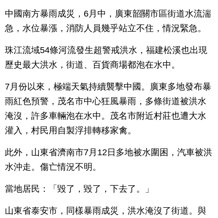
中國南方暴雨成災，6月中，廣東韶關市區街道水流湍
急，水位暴漲，消防人員幾乎站立不住，情況緊急。
珠江流域54條河流發生超警戒洪水，福建松溪也出現
歷史最大洪水，街道、百貨商場都泡在水中。
7月份以來，極端天氣持續襲擊中國。廣東多地發布暴
雨紅色預警，茂名市中心狂風暴雨，多條街道被洪水
淹沒，許多車輛泡在水中。茂名市附近村莊也遭大水
灌入，村民用自製浮排轉移家禽。
此外，山東省濟南市7月12日多地被水圍困，汽車被洪
水沖走。傷亡情況不明。
當地居民：「毀了，毀了，下去了。」
山東省泰安市，同樣暴雨成災，洪水淹沒了街道。與