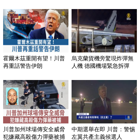
霍爾木茲重開有望！川普
烏克蘭貨機旁驚現炸彈無
再重話警告伊朗
人機 德國機場緊急拆彈
川普加州球場傳安全威脅
中期選舉在即 川普：警惕
犯嫌藏高殺傷力彈藥被捕
左翼共產主義候選人