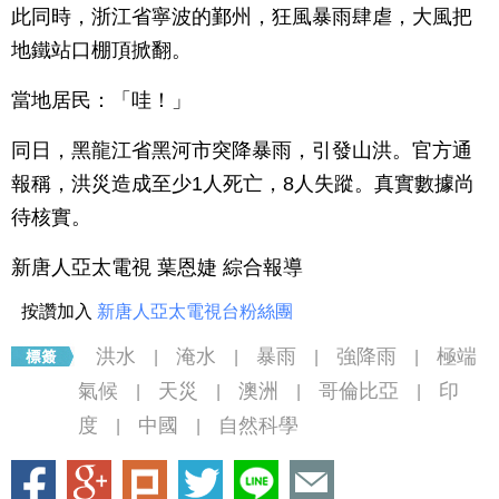
此同時，浙江省寧波的鄞州，狂風暴雨肆虐，大風把
地鐵站口棚頂掀翻。
當地居民：「哇！」
同日，黑龍江省黑河市突降暴雨，引發山洪。官方通
報稱，洪災造成至少1人死亡，8人失蹤。真實數據尚
待核實。
新唐人亞太電視 葉恩婕 綜合報導
按讚加入
新唐人亞太電視台粉絲團
洪水
淹水
暴雨
強降雨
極端
|
|
|
|
氣候
天災
澳洲
哥倫比亞
印
|
|
|
|
度
中國
自然科學
|
|