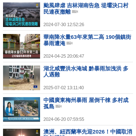
颱風肆虐 吉林湖南告急 堤壩決口村
民連夜撤離
2024-07-30 12:52:26
華南降水量63年來第二高 190個鎮街
暴雨遭淹
2024-04-25 20:06:47
湖北咸豐洪水淹城 黔暴雨加洩洪 多
人遇難
2025-07-02 13:11:40
中國廣東梅州暴雨 屋倒千棟 多村成
孤島
2024-06-20 07:59:55
澳洲、紐西蘭率先迎2026！中國取消