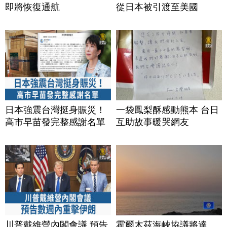
即將恢復通航
從日本被引渡至美國
日本強震台灣挺身賑災！
一袋鳳梨酥感動熊本 台日
高市早苗發完整感謝名單
互助故事暖哭網友
川普戴維營內閣會議 預告
霍爾木茲海峽協議將達