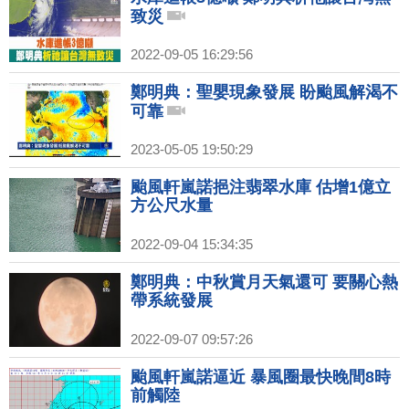
致災
2022-09-05 16:29:56
鄭明典：聖嬰現象發展 盼颱風解渴不
可靠
2023-05-05 19:50:29
颱風軒嵐諾挹注翡翠水庫 估增1億立
方公尺水量
2022-09-04 15:34:35
鄭明典：中秋賞月天氣還可 要關心熱
帶系統發展
2022-09-07 09:57:26
颱風軒嵐諾逼近 暴風圈最快晚間8時
前觸陸