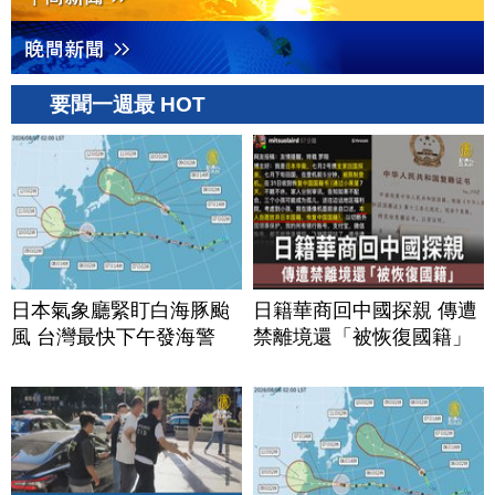
要聞一週最 HOT
日本氣象廳緊盯白海豚颱
日籍華商回中國探親 傳遭
風 台灣最快下午發海警
禁離境還「被恢復國籍」