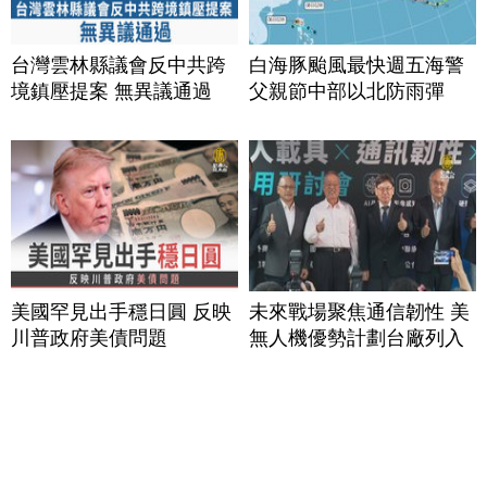
台灣雲林縣議會反中共跨
白海豚颱風最快週五海警
境鎮壓提案 無異議通過
父親節中部以北防雨彈
美國罕見出手穩日圓 反映
未來戰場聚焦通信韌性 美
川普政府美債問題
無人機優勢計劃台廠列入