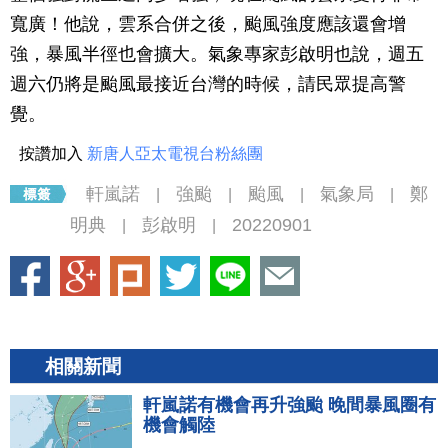
寬廣！他說，雲系合併之後，颱風強度應該還會增
強，暴風半徑也會擴大。氣象專家彭啟明也說，週五
週六仍將是颱風最接近台灣的時候，請民眾提高警
覺。
按讚加入
新唐人亞太電視台粉絲團
軒嵐諾
強颱
颱風
氣象局
鄭
|
|
|
|
明典
彭啟明
20220901
|
|
相關新聞
軒嵐諾有機會再升強颱 晚間暴風圈有
機會觸陸