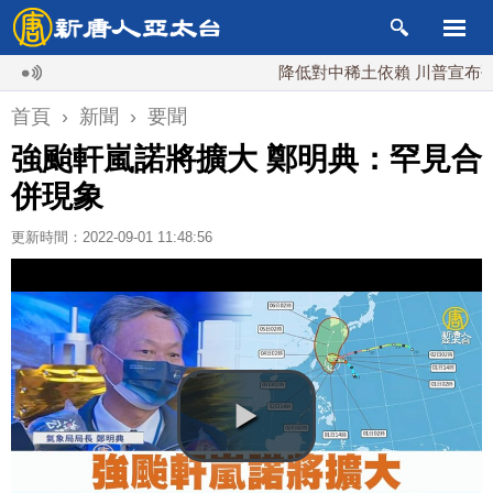
降低對中稀土依賴 川普宣布礦業投資
首頁
›
新聞
›
要聞
強颱軒嵐諾將擴大 鄭明典：罕見合
併現象
更新時間：2022-09-01 11:48:56