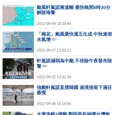
颱風軒嵐諾漸遠離 最快晚間8時30分
解除海警
2022-09-04 18:35:44
「梅花」颱風最快週五生成 中秋連假
水氣增
2022-09-07 13:00:13
軒嵐諾減弱為中颱 不排除午夜發布陸
警
2022-09-02 13:32:39
強颱軒嵐諾直撲韓國 過境後留下滿目
瘡痍
2022-09-06 15:16:06
水庫進帳3億噸 鄭明典析祂讓台灣無