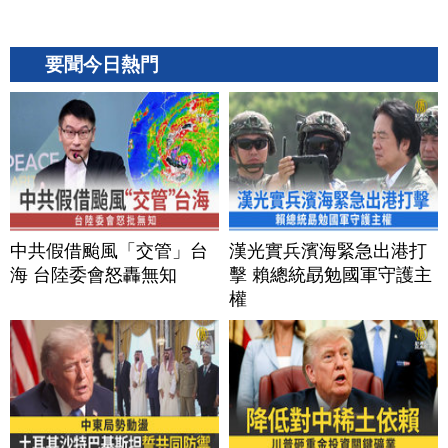
要聞今日熱門
中共假借颱風「交管」台
漢光實兵濱海緊急出港打
海 台陸委會怒轟無知
擊 賴總統勗勉國軍守護主
權