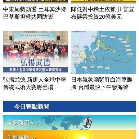
中東局勢動盪 土耳其沙特
降低對中稀土依賴 川普宣
巴基斯坦誓共同防禦
布礦業投資20億美元
弘揚武德 新唐人全球中華
日本氣象廳緊盯白海豚颱
傳統武術大賽將登場
風 台灣最快下午發海警
今日整點新聞