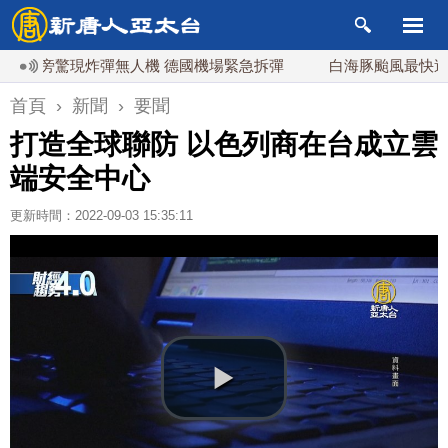
旁驚現炸彈無人機 德國機場緊急拆彈
白海豚颱風最快週五海警
首頁
›
新聞
›
要聞
打造全球聯防 以色列商在台成立雲
端安全中心
更新時間：2022-09-03 15:35:11