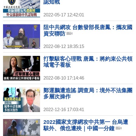
認知戰
2022-05-17 12:42:01
阻中共網攻 台數發部長唐鳳：攜友國
資安聯防
2022-08-12 18:35:15
打擊駭客心理戰 唐鳳：將約束公共領
域電子看板
2022-08-10 17:14:46
鄭運鵬遭造謠 調查局：境外不法集團
多層次操作
2022-12-16 17:03:41
2022國家支撐網攻中共第一 台烏遭
駭外、俄也遭殃｜中國一分鐘