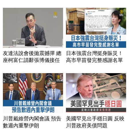
友達法說會後拋震撼彈 總
日本強震台灣挺身賑災！
座柯富仁請辭張博儀接任
高市早苗發完整感謝名單
川普戴維營內閣會議 預告
美國罕見出手穩日圓 反映
數週內重擊伊朗
川普政府美債問題