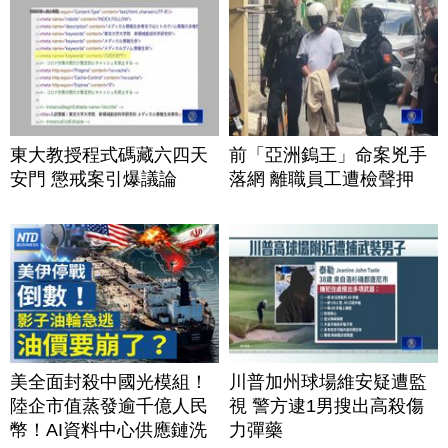
東大教授程式碼藏六四天
前「亞洲鎢王」命案兇手
安門 懲戒案引爆議論
落網 離職員工遭檢聲押
美全面封殺中國光模組！
川普加州球場維安疑遭監
陸企市值蒸發逾千億人民
視 警方逮1男搜出高殺傷
幣！AI資料中心供應鏈洗
力彈藥