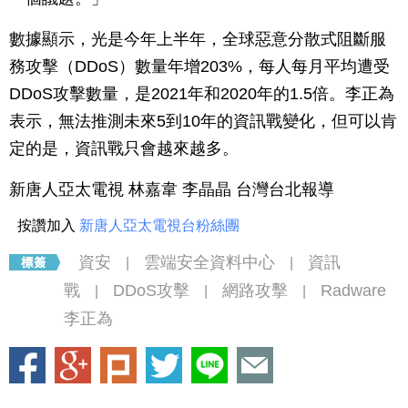
數據顯示，光是今年上半年，全球惡意分散式阻斷服
務攻擊（DDoS）數量年增203%，每人每月平均遭受
DDoS攻擊數量，是2021年和2020年的1.5倍。李正為
表示，無法推測未來5到10年的資訊戰變化，但可以肯
定的是，資訊戰只會越來越多。
新唐人亞太電視 林嘉韋 李晶晶 台灣台北報導
按讚加入
新唐人亞太電視台粉絲團
資安
雲端安全資料中心
資訊
|
|
戰
DDoS攻擊
網路攻擊
Radware
|
|
|
李正為