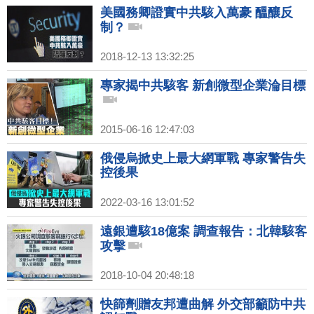
美國務卿證實中共駭入萬豪 醞釀反
制？
2018-12-13 13:32:25
專家揭中共駭客 新創微型企業淪目標
2015-06-16 12:47:03
俄侵烏掀史上最大網軍戰 專家警告失
控後果
2022-03-16 13:01:52
遠銀遭駭18億案 調查報告：北韓駭客
攻擊
2018-10-04 20:48:18
快篩劑贈友邦遭曲解 外交部籲防中共