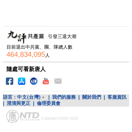
引發三退大潮
目前退出中共黨、團、隊總人數
464,834,095
人
隨處可看新唐人
語言：
中文(台灣)
|
我們的服務
|
關於我們
|
客服資訊
|
澄清與更正
|
倫理委員會
Copyright ©2002-2026