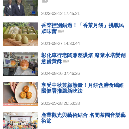
2023-03-12 17:45:21
香菜控別錯過！「香菜月餅」挑戰民
眾味蕾
2021-08-27 14:30:44
彰化車行老闆兼差烘焙 廢棄水塔變創
意蛋黃酥
2024-08-16 07:46:26
享受中秋兼顧熱量！月餅含膳食纖維
國健署推薦新吃法
2023-09-28 20:59:38
產業觀光與藝術結合 名間茶園音樂藝
術節