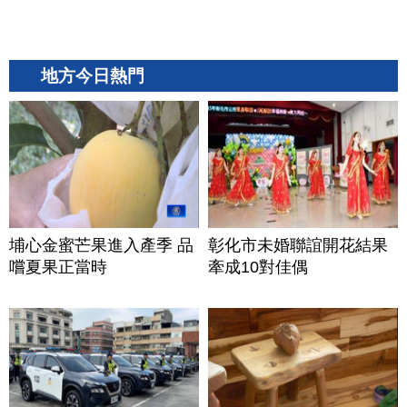
地方今日熱門
埔心金蜜芒果進入產季 品
彰化市未婚聯誼開花結果
嚐夏果正當時
牽成10對佳偶