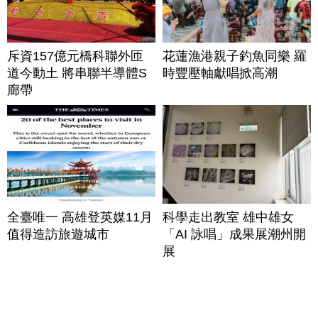
斥資157億元橋科聯外匝
花蓮漁港親子釣魚同樂 羅
道今動土 將串聯半導體S
時豐壓軸獻唱掀高潮
廊帶
全臺唯一 高雄登英媒11月
科學走出教室 雄中雄女
值得造訪旅遊城市
「AI 詠唱」成果展潮州開
展