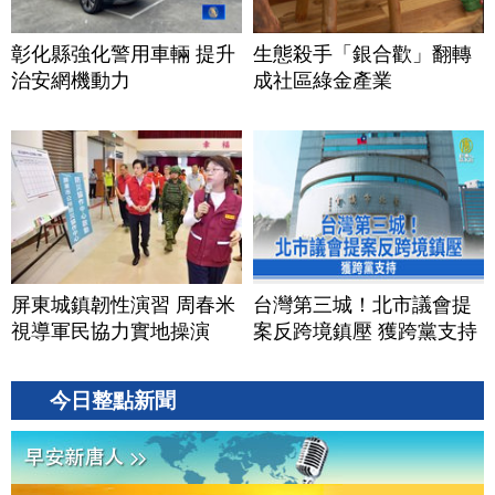
彰化縣強化警用車輛 提升
生態殺手「銀合歡」翻轉
治安網機動力
成社區綠金產業
屏東城鎮韌性演習 周春米
台灣第三城！北市議會提
視導軍民協力實地操演
案反跨境鎮壓 獲跨黨支持
今日整點新聞