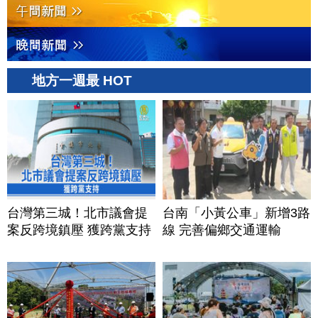
地方一週最 HOT
台灣第三城！北市議會提
台南「小黃公車」新增3路
案反跨境鎮壓 獲跨黨支持
線 完善偏鄉交通運輸