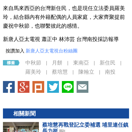
來自馬來西亞的台灣新住民，也是現任立法委員羅美
玲，結合縣內有外籍配偶的人員家庭，大家齊聚提前
慶祝中秋節，也聯繫彼此的感情。
新唐人亞太電視 蕭正中 林沛芸 台灣南投採訪報導
按讚加入
新唐人亞太電視台粉絲團
中秋節
月餅
東南亞
新住民
|
|
|
|
羅美玲
蔡培慧
陳翰立
南投
|
|
|
相關新聞
蔡培慧再戰登記立委補選 埔里連任鎮
長力挺