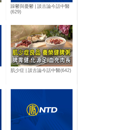
躁鬱與憂鬱 | 談古論今話中醫
(629)
肌少症 | 談古論今話中醫(642)