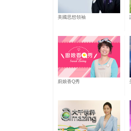
美國思想領袖
廚娘香Q秀