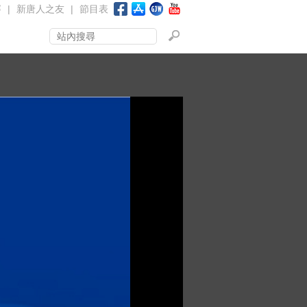
賽
|
新唐人之友
|
節目表