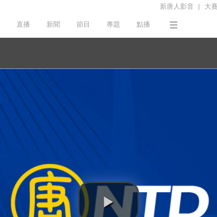
新唐人影音
|
大
直播
新聞
節目
專題
點播