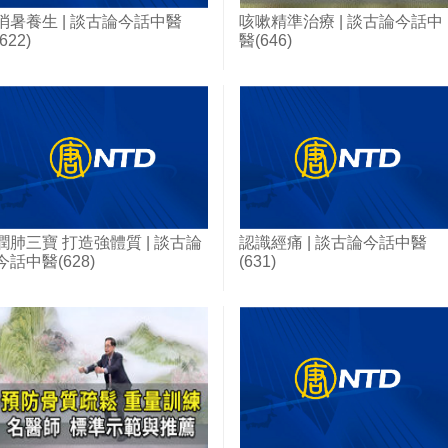
消暑養生 | 談古論今話中醫
咳嗽精準治療 | 談古論今話中
(622)
醫(646)
潤肺三寶 打造強體質 | 談古論
認識經痛 | 談古論今話中醫
今話中醫(628)
(631)