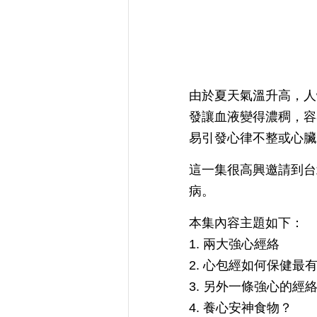
由於夏天氣溫升高，人
發讓血液變得濃稠，容
易引發心律不整或心臟
這一集很高興邀請到
病。
本集內容主題如下：
1. 兩大強心經絡
2. 心包經如何保健最
3. 另外一條強心的經
4. 養心安神食物？