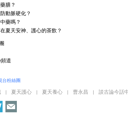
效藥膳？
、防動脈硬化？
管健康的中藥嗎？
我們在夏天安神、護心的茶飲？
絲團
be頻道
視台粉絲團
臟
夏天護心
夏天養心
曹永昌
談古論今話
|
|
|
|