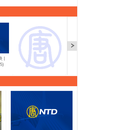
 |
瘦小腹 | 談古論今話中
大腸癌中醫治療 | 談古
潤肺
5)
醫(626)
論今話中醫(627)
談古