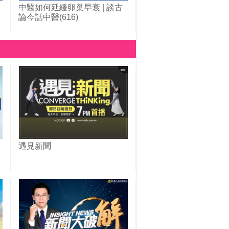
中醫如何延緩卵巢早衰 | 談古
論今話中醫(616)
遇見新聞