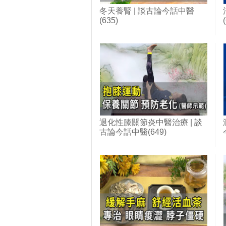
冬天養腎 | 談古論今話中醫
(635)
退化性膝關節炎中醫治療 | 談
古論今話中醫(649)