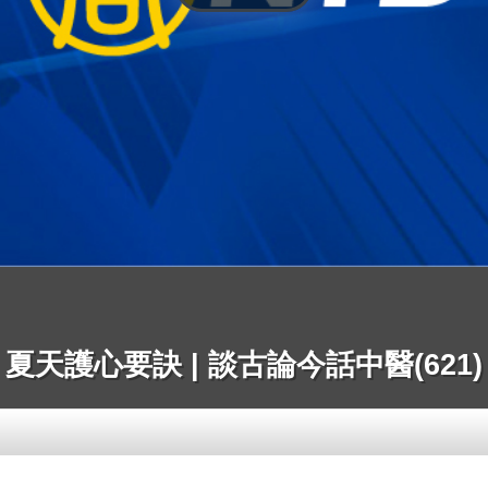
夏天護心要訣 | 談古論今話中醫(621)