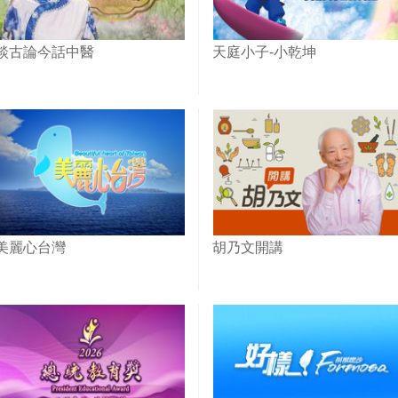
談古論今話中醫
天庭小子-小乾坤
美麗心台灣
胡乃文開講