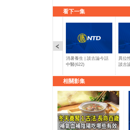
看下一集
消暑養生 | 談古論今話
異位性
中醫(622)
談古論
相關影集