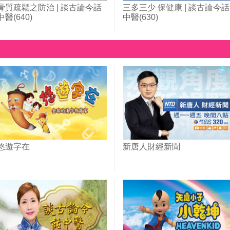
骨質疏鬆之防治 | 談古論今話
三多三少 保健康 | 談古論今話
中醫(640)
中醫(630)
悠遊字在
新唐人財經新聞