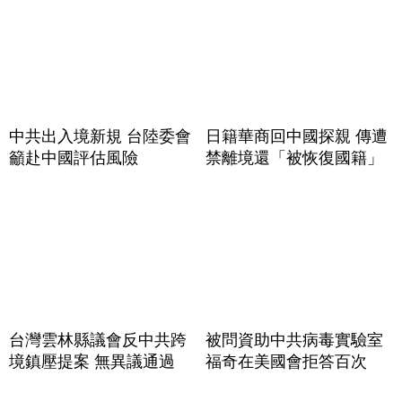
中共出入境新規 台陸委會
日籍華商回中國探親 傳遭
籲赴中國評估風險
禁離境還「被恢復國籍」
台灣雲林縣議會反中共跨
被問資助中共病毒實驗室
境鎮壓提案 無異議通過
福奇在美國會拒答百次