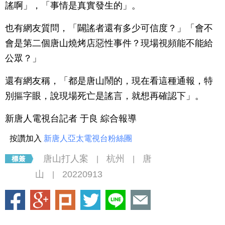
謠啊」，「事情是真實發生的」。
也有網友質問，「闢謠者還有多少可信度？」「會不
會是第二個唐山燒烤店惡性事件？現場視頻能不能給
公眾？」
還有網友稱，「都是唐山鬧的，現在看這種通報，特
別摳字眼，說現場死亡是謠言，就想再確認下」。
新唐人電視台記者 于良 綜合報導
按讚加入
新唐人亞太電視台粉絲團
唐山打人案
杭州
唐
|
|
山
20220913
|