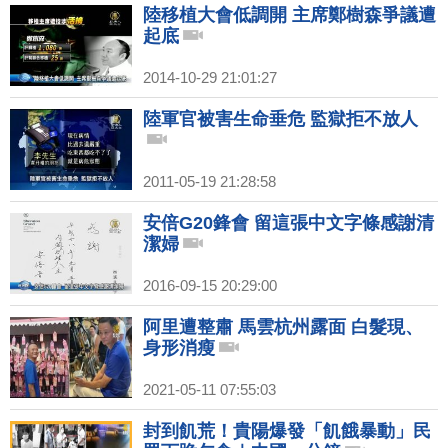
陸移植大會低調開 主席鄭樹森爭議遭
起底
2014-10-29 21:01:27
陸軍官被害生命垂危 監獄拒不放人
2011-05-19 21:28:58
安倍G20鋒會 留這張中文字條感謝清
潔婦
2016-09-15 20:29:00
阿里遭整肅 馬雲杭州露面 白髮現、
身形消瘦
2021-05-11 07:55:03
封到飢荒！貴陽爆發「飢餓暴動」民