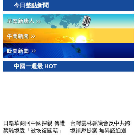
今日整點新聞
中國一週最 HOT
日籍華商回中國探親 傳遭
台灣雲林縣議會反中共跨
禁離境還「被恢復國籍」
境鎮壓提案 無異議通過