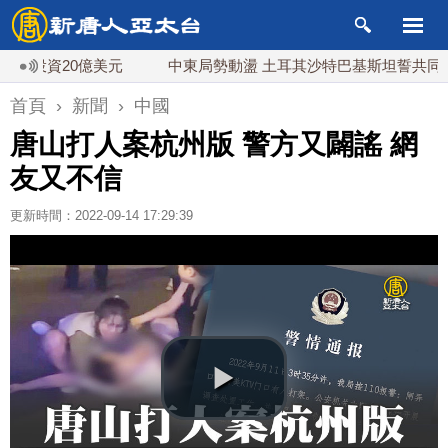
投資20億美元
中東局勢動盪 土耳其沙特巴基斯坦誓共同防禦
首頁
›
新聞
›
中國
唐山打人案杭州版 警方又闢謠 網
友又不信
更新時間：2022-09-14 17:29:39