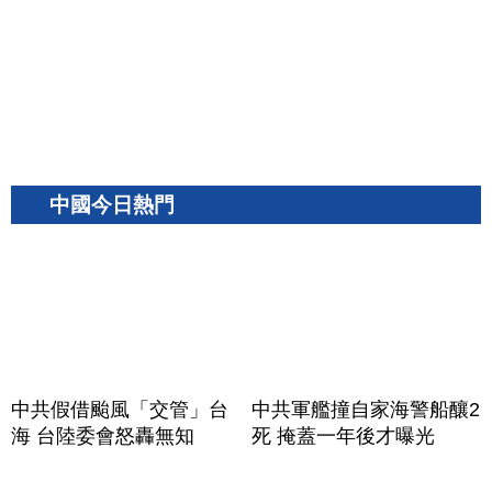
中國今日熱門
中共假借颱風「交管」台
中共軍艦撞自家海警船釀2
海 台陸委會怒轟無知
死 掩蓋一年後才曝光