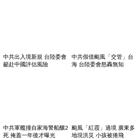
中共出入境新規 台陸委會
中共假借颱風「交管」台
籲赴中國評估風險
海 台陸委會怒轟無知
中共軍艦撞自家海警船釀2
颱風「紅霞」過境 廣東多
死 掩蓋一年後才曝光
地現洪災 小孩被捲飛