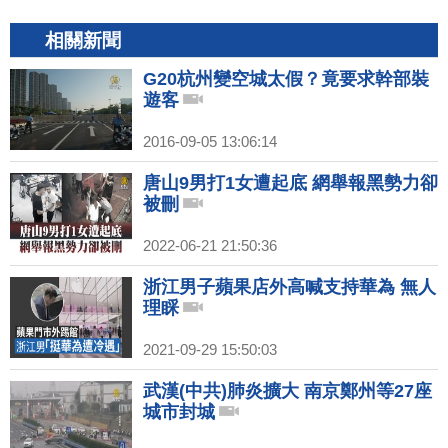
相關新聞
G20杭州變空城太假？竟要求幹部裝
遊客
2016-09-05 13:06:14
唐山9男打1女遭起底 網舉報黑勢力卻
被刪
2022-06-21 21:50:36
浙江男子蘋果店外高喊支持華為 無人
理睬
2021-09-29 15:50:03
武漢(中共)肺炎擴大 南京鄭州等27座
城市封城