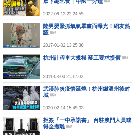
眾下跪乞食｜中國一分鐘
2022-09-13 22:24:59
陸男嬰緊抓氧氣罩畫面曝光！網友熱
議
2017-01-02 13:25:38
杭州計程車大規模 罷工要求提價
2011-08-03 21:17:02
武漢肺炎疫情延燒！杭州繼溫州後封
城
2020-02-14 15:49:03
拒簽「一中承諾書」 台駐澳門人員或
得全撤離