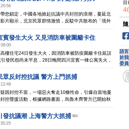
目
:20:56
4
，帶您鎖定，中國各地掀起抗議中共封控的浪潮，蔓延北
有影片顯示，北京民眾群情激憤，反駁中共散布的「境外
隨
說法，諷刺中國共產黨和馬列主義才是境外勢力。
宜賓發生大火 又見消防車被圍籬卡住
:38:00
語言
高樓住宅24日發生大火，因消防車被防疫圍籬卡住延誤
於我
死引發民怨尚未平息，28日晚間四川宜賓一棟公寓失火，
委員
被擋在防疫圍籬之外，無法駛進火場救援。
民眾反封控抗議 警方上門抓捕
:12:48
疑因封控不當，一場惡火奪走10條性命，引爆自當地蔓
反封控聲援活動，根據網路畫面，烏魯木齊警方已開始秋
抓捕抗議者、連轉傳火災影片者都不放過。
引發抗議潮 上海警方大抓捕
:35:29