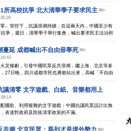
，多人被捕。
51所高校抗爭 北大清華學子要求民主
:35:26
清零」管控下，抗議浪潮持續，在這兩天內，中國至少有
行抗爭，週日，清華學子舉行集會，喊出要求民主法治和
號。專家指出，這是1989年「6.4」學運事件後，罕見的
動。
潮蔓延 成都喊出不自由毋寧死
:16:43
齊火災慘劇，引發中國民眾反共浪潮，繼上海、北京等多
，27日晚，四川成都市民也勇敢站出來，高喊「不自由
等口號。
抗議清零 文字遊戲、白紙、音樂都用上
:38:14
搭配國歌、利用複雜的文字遊戲：中國抗議民眾設計出無
式，表達對政府及防疫清零政策的不滿。
反共潮 北京民眾：馬列才是境外勢力