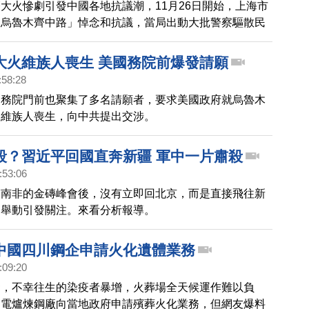
大火慘劇引發中國各地抗議潮，11月26日開始，上海市
「烏魯木齊中路」悼念和抗議，當局出動大批警察驅散民
7日）晚間，抓走兩輛大巴的人。週一，烏魯木齊中路被
色路障，還不時有警車巡邏。
大火維族人喪生 美國務院前爆發請願
:58:28
國務院門前也聚集了多名請願者，要求美國政府就烏魯木
名維族人喪生，向中共提出交涉。
殺？習近平回國直奔新疆 軍中一片肅殺
:53:06
束南非的金磚峰會後，沒有立即回北京，而是直接飛往新
常舉動引發關注。來看分析報導。
中國四川鋼企申請火化遺體業務
:09:20
發，不幸往生的染疫者暴增，火葬場全天候運作難以負
川電爐煉鋼廠向當地政府申請殯葬火化業務，但網友爆料