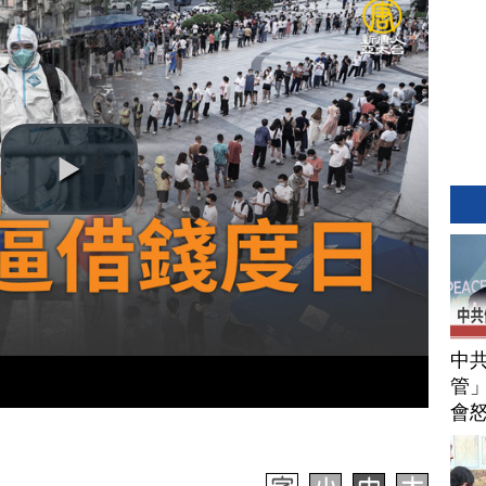
中
管」
會