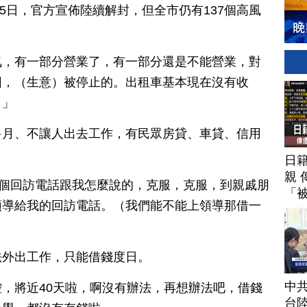
15日，官方宣佈陸續解封，但全市仍有137個高風
。
氣，有一部分營業了，有一部分還是不能營業，對
因，（生意）被停止的。出租車基本現在沒有收
。」
多月、不讓人出去工作，有民眾房貸、車貸、信用
日
親 
一個回訪電話跟我怎麼說的，克服，克服，到親戚朋
「
領導給我的回訪電話。（我們能不能上領導那借一
法外出工作，只能借錢度日。
中
，將近40天啦，啊沒有辦法，再想辦法吧，借錢
台