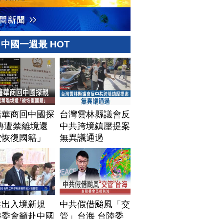
中國一週最 HOT
籍華商回中國探
台灣雲林縣議會反
傳遭禁離境還
中共跨境鎮壓提案
被恢復國籍」
無異議通過
共出入境新規
中共假借颱風「交
陸委會籲赴中國
管」台海 台陸委