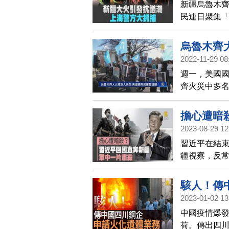
新疆烏魯木齊
民連日聚集
眾，昨天（2
堆放許多藍
烏魯木齊
2022-11-29 08
週一，美國
齊火災中多
擔心遭暗
2023-08-29 12
習近平在結
疆視察，反
駭人！傳
2023-01-02 13
中國疫情爆
荷。傳出四