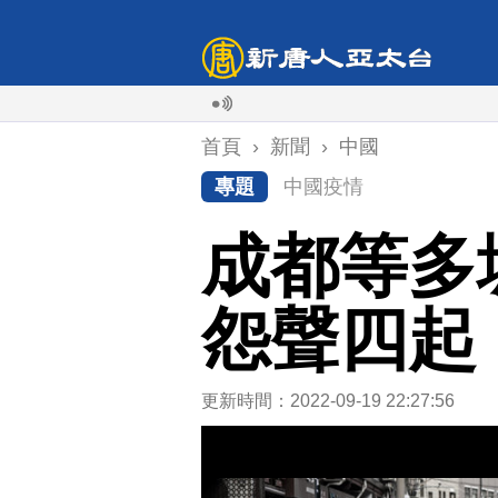
首頁
›
新聞
›
中國
專題
中國疫情
成都等多
怨聲四起
更新時間：2022-09-19 22:27:56