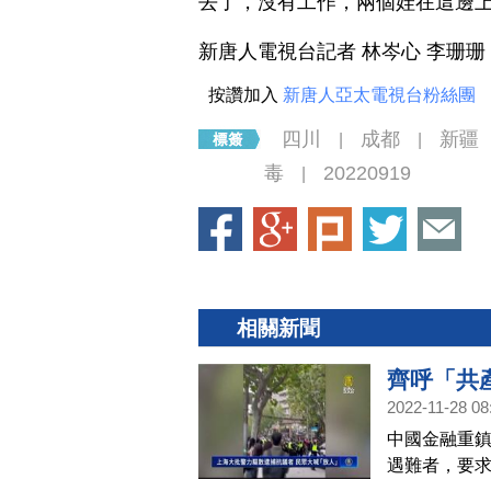
去了，沒有工作，兩個娃在這邊
新唐人電視台記者 林岑心 李珊珊
按讚加入
新唐人亞太電視台粉絲團
四川
成都
新疆
|
|
毒
20220919
|
相關新聞
齊呼「共
2022-11-28 08
中國金融重
遇難者，要