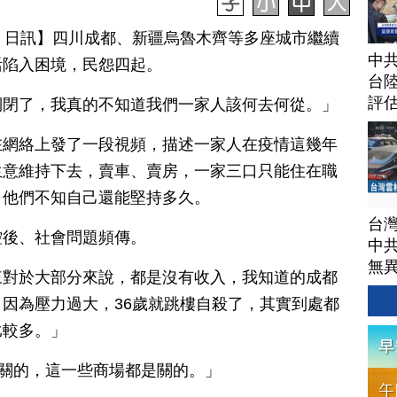
月 19 日訊】四川成都、新疆烏魯木齊等多座城市繼續
中
活陷入困境，民怨四起。
台
評
倒閉了，我真的不知道我們一家人該何去何從。」
在網絡上發了一段視頻，描述一家人在疫情這幾年
生意維持下去，賣車、賣房，一家三口只能住在職
，他們不知自己還能堅持多久。
台
控後、社會問題頻傳。
中
無
來對於大部分來說，都是沒有收入，我知道的成都
因為壓力過大，36歲就跳樓自殺了，其實到處都
比較多。」
是關的，這一些商場都是關的。」