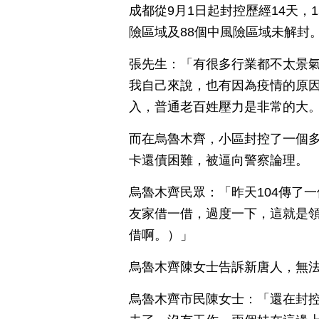
成都從9月1日起封控歷經14天，
險區域及88個中風險區域未解封
張先生：「有很多行業都不太景
我自己來說，也有因為疫情的原
入，普通老百姓壓力是非常的大
而在烏魯木齊，小區封控了一個
卡還債困難，被逼向警察論理。
烏魯木齊民眾：「昨天104傳了
友家借一借，過度一下，這就是
借啊。）」
烏魯木齊陳女士告訴新唐人，無
烏魯木齊市民陳女士：「還在封控