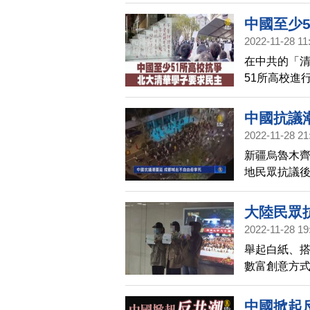
察暴力驅散
中國至少
2022-11-28 11
在中共的「
51所高校進
言論自由的口
學生抗議行
中國抗議
2022-11-28 21
新疆烏魯木
地民眾抗議後
毋寧死！」
大陸民眾
2022-11-28 19
舉起白紙、
數富創意方
中國掀起