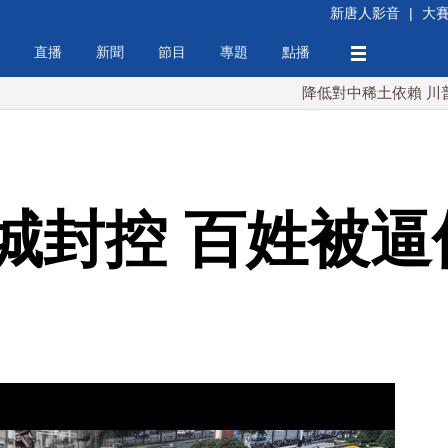
新唐人影音
|
大
直播
新聞
節目
專題
點播
降低對中稀土依賴 川普宣布礦業
城封控 百姓被逼