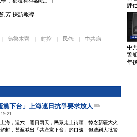
上學，都沒有存錢啦。」
評
 劉芳 採訪報導
烏魯木齊
封控
民怨
中共病
|
|
|
|
中
警船
年
產黨下台」上海連日抗爭要求放人
:19:21
鎮上海，週六、週日兩天，民眾走上街頭，悼念新疆大火
求解封，甚至喊出「共產黨下台」的口號，但遭到大批警