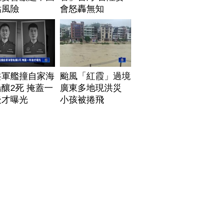
估風險
會怒轟無知
共軍艦撞自家海
颱風「紅霞」過境
釀2死 掩蓋一
廣東多地現洪災
後才曝光
小孩被捲飛