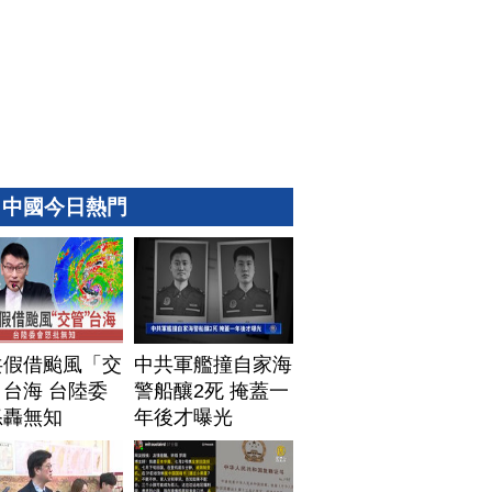
中國今日熱門
共假借颱風「交
中共軍艦撞自家海
台海 台陸委
警船釀2死 掩蓋一
怒轟無知
年後才曝光