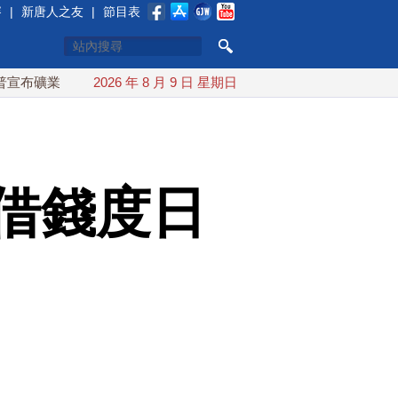
賽
|
新唐人之友
|
節目表
投資20億美元
2026 年 8 月 9 日 星期日
中東局勢動盪 土耳其沙特巴基斯坦誓共同防禦
借錢度日