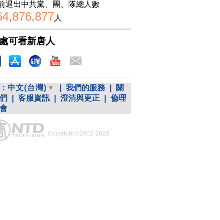
前退出中共黨、團、隊總人數
64,876,877
人
處可看新唐人
：
中文(台灣)
|
我們的服務
|
關
們
|
客服資訊
|
澄清與更正
|
倫理
會
Copyright ©2002-2026