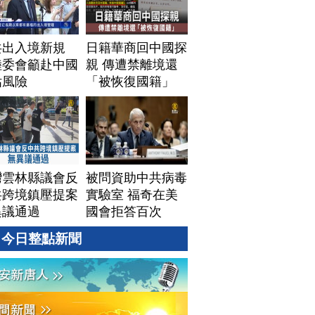
共出入境新規
日籍華商回中國探
陸委會籲赴中國
親 傳遭禁離境還
估風險
「被恢復國籍」
灣雲林縣議會反
被問資助中共病毒
共跨境鎮壓提案
實驗室 福奇在美
異議通過
國會拒答百次
今日整點新聞