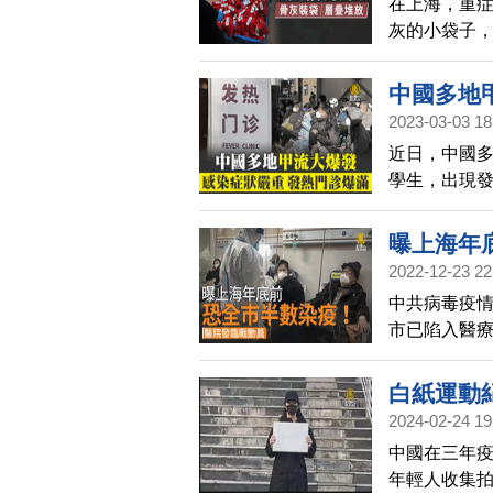
在上海，重
灰的小袋子
中國多地
2023-03-03 18
近日，中國
學生，出現
的病毒是什
曝上海年
2022-12-23 22
國一分鐘
中共病毒疫情
市已陷入醫
高峰，路透社
一半會感染C
白紙運動
但這則「臨戰
2024-02-24 19
中國在三年
年輕人收集