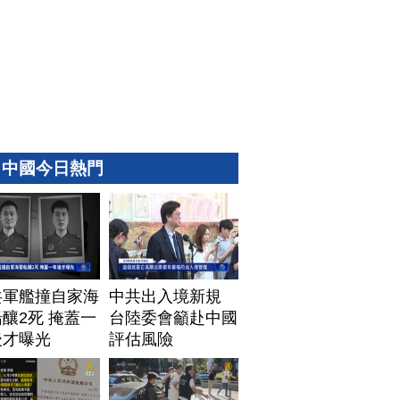
中國今日熱門
共軍艦撞自家海
中共出入境新規
釀2死 掩蓋一
台陸委會籲赴中國
後才曝光
評估風險