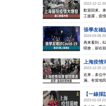
2023-12-12 20
歡迎回來。
工披露，疫
人以及家屬
張學友確診
2024-03-08 20
再來看到，6
唱會，卻在
房。張學友今
他說目前腹
上海疫情
痛，目前正
2023-12-25 12
近來，多位
滿。有當地
為嚴重，但
【一線採
2023-01-03 22