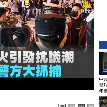
中
警船
年