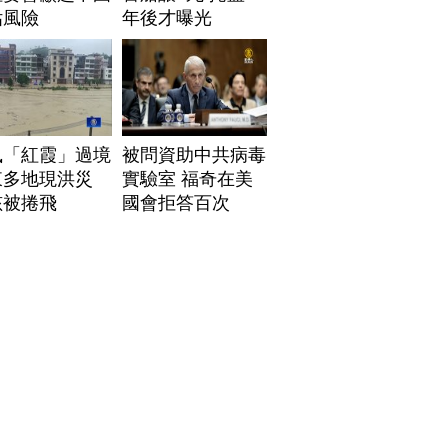
估風險
年後才曝光
風「紅霞」過境
被問資助中共病毒
東多地現洪災
實驗室 福奇在美
孩被捲飛
國會拒答百次