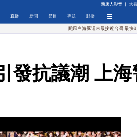
新唐人影音
|
大
直播
新聞
節目
專題
點播
颱風白海豚週末最接近台灣 最快9日可能登
引發抗議潮 上海