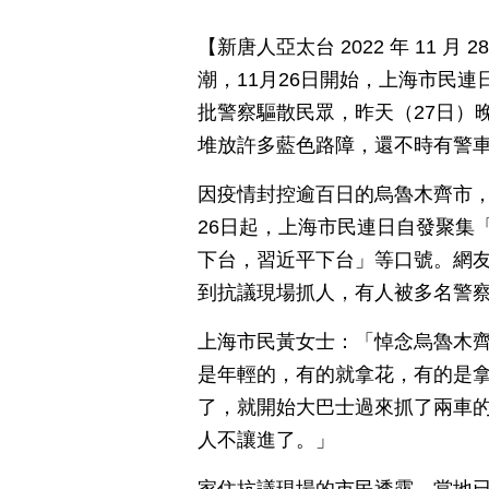
【新唐人亞太台 2022 年 11 
潮，11月26日開始，上海市民
批警察驅散民眾，昨天（27日）
堆放許多藍色路障，還不時有警
因疫情封控逾百日的烏魯木齊市，
26日起，上海市民連日自發聚集
下台，習近平下台」等口號。網友
到抗議現場抓人，有人被多名警
上海市民黃女士：「悼念烏魯木齊
是年輕的，有的就拿花，有的是拿
了，就開始大巴士過來抓了兩車
人不讓進了。」