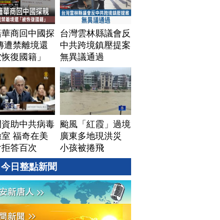
籍華商回中國探
台灣雲林縣議會反
傳遭禁離境還
中共跨境鎮壓提案
被恢復國籍」
無異議通過
問資助中共病毒
颱風「紅霞」過境
室 福奇在美
廣東多地現洪災
會拒答百次
小孩被捲飛
今日整點新聞