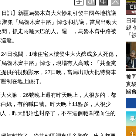
月 28 日訊】新疆烏魯木齊大火慘劇引發中國各地抗議
日
連日聚集「烏魯木齊中路」悼念和抗議，當局出動大
親 
晚間，抓走兩輛大巴的人。週一，烏魯木齊中路被
「
車巡邏。
24日晚間，1棟住宅大樓發生大火釀成多人死傷，
「烏魯木齊中路」悼念，現場有人高喊：「共產黨
提供的視頻顯示，27日晚，當局出動大批特警車
被
察壓制在地上踢打。
實驗
國
大火嘛，26號晚上還有昨天晚上，人很多的，都
白紙，有的喊口號。昨天晚上11點多，人很少
的人，昨天開始也封路了，不在這個範圍裡面住的