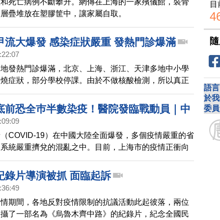
症和死亡病例不斷攀升。網傳在上海的一家殯儀館，裝骨
目
，層疊堆放在塑膠筐中，讓家屬自取。
4
隨
甲流大爆發 感染症狀嚴重 發熱門診爆滿
:22:07
多地發熱門診爆滿，北京、上海、浙江、天津多地中小學
發燒症狀，部分學校停課。由於不做核酸檢測，所以真正
語言
麼，仍不清楚。
於我
底前恐全巿半數染疫！醫院發臨戰動員｜中
委員
:09:09
（COVID-19）在中國大陸全面爆發，多個疫情嚴重的省
療系統嚴重擠兌的混亂之中。目前，上海市的疫情正衝向
報導，上海德濟醫院估全巿2500萬人口下週末結束前有
OVID-19，已經警告醫務人員準備迎戰「慘烈的戰鬥」。
紀錄片導演被抓 面臨起訴
動員」的貼文22日已經被刪除。
:36:49
疫情期間，各地反對疫情限制的抗議活動此起彼落，兩位
拍攝了一部名為《烏魯木齊中路》的紀錄片，紀念全國民