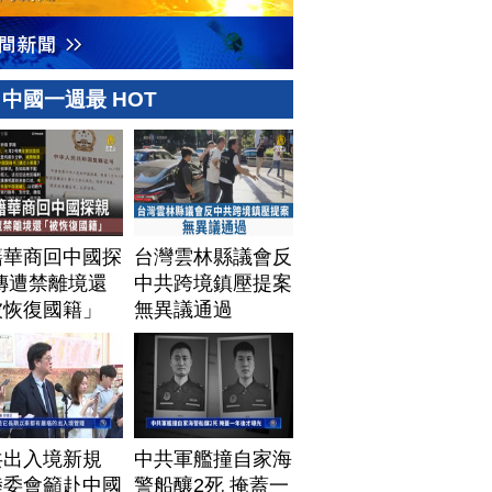
中國一週最 HOT
籍華商回中國探
台灣雲林縣議會反
傳遭禁離境還
中共跨境鎮壓提案
被恢復國籍」
無異議通過
共出入境新規
中共軍艦撞自家海
陸委會籲赴中國
警船釀2死 掩蓋一