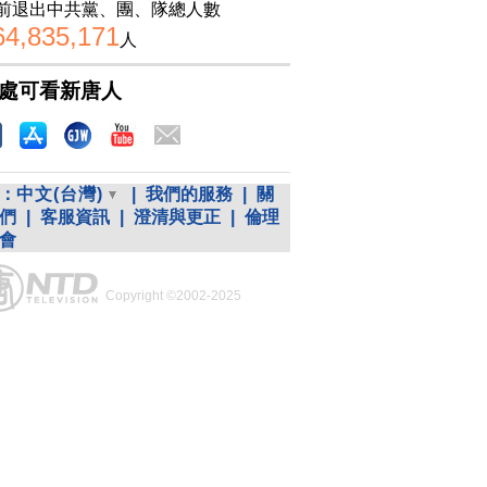
前退出中共黨、團、隊總人數
64,835,171
人
處可看新唐人
：
中文(台灣)
|
我們的服務
|
關
們
|
客服資訊
|
澄清與更正
|
倫理
會
Copyright ©2002-2025