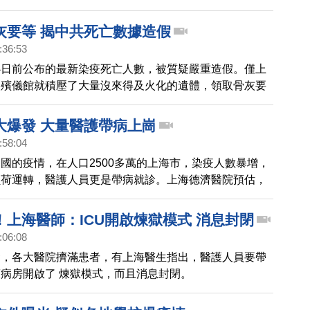
抗運動，也就是轟動全球的「白紙運動」。不過，現在影
中共以涉嫌尋釁滋事罪起訴。
灰要等 揭中共死亡數據造假
:36:53
心日前公布的最新染疫死亡人數，被質疑嚴重造假。僅上
，殯儀館就積壓了大量沒來得及火化的遺體，領取骨灰要
月以上。
大爆發 大量醫護帶病上崗
:58:04
國的疫情，在人口2500多萬的上海市，染疫人數暴增，
負荷運轉，醫護人員更是帶病就診。上海德濟醫院預估，
將有一半的上海人染疫。
！上海醫師：ICU開啟煉獄模式 消息封閉
:06:08
發，各大醫院擠滿患者，有上海醫生指出，醫護人員要帶
病房開啟了 煉獄模式，而且消息封閉。