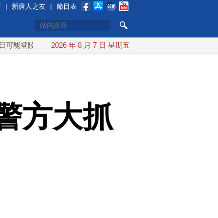
賽
|
新唐人之友
|
節目表
陸中國
台灣漢光首結合城鎮演習 AIT連續發文讚「韌性台灣」
2026 年 8 月 7 日 星期五
警方大抓