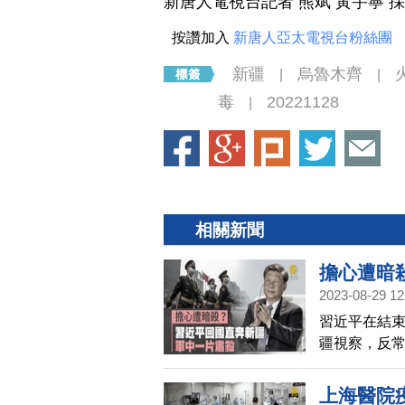
新唐人電視台記者 熊斌 黃宇寧 
按讚加入
新唐人亞太電視台粉絲團
新疆
烏魯木齊
|
|
毒
20221128
|
相關新聞
擔心遭暗
2023-08-29 12
習近平在結
疆視察，反
上海醫院