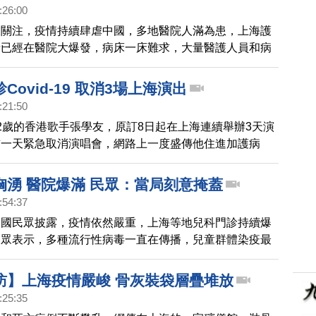
:26:00
來關注，疫情持續肆虐中國，多地醫院人滿為患，上海護
情已經在醫院大爆發，病床一床難求，大量醫護人員和病
感染。
Covid-19 取消3場上海演出
:21:50
2歲的香港歌手張學友，原訂8日起在上海連續舉辦3天演
前一天緊急取消演唱會，網路上一度盛傳他住進加護病
天親自證實，確診了Covid-19，他也向歌迷表達歉意，
瀉停止了，輕微發燒，輕微咳嗽，以及少許肌肉和筋骨痠
洶湧 醫院爆滿 民眾：當局刻意掩蓋
在家中自我隔離。希望下週能康復，在舞台和大家見面。
:54:37
中國民眾披露，疫情依然嚴重，上海等地兒科門診持續爆
民眾表示，多種流行性病毒一直在傳播，兒童群體染疫最
當局依然掩蓋疫情真相。
訪】上海疫情嚴峻 骨灰裝袋層疊堆放
:25:35