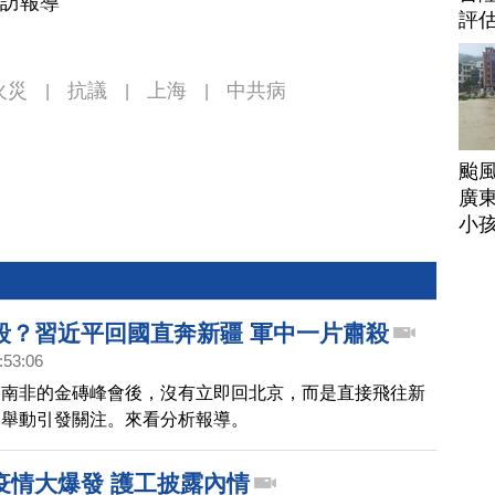
採訪報導
評
火災
抗議
上海
中共病
|
|
|
颱
廣
小
殺？習近平回國直奔新疆 軍中一片肅殺
:53:06
束南非的金磚峰會後，沒有立即回北京，而是直接飛往新
常舉動引發關注。來看分析報導。
疫情大爆發 護工披露內情