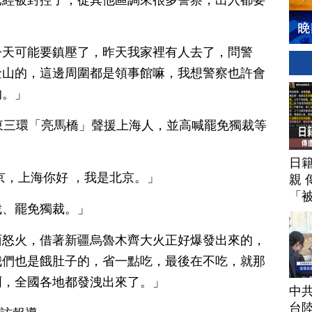
已經被封控了，從其他區調來很多警察，出入都要
今天可能要鎮壓了，昨天我家裡有人去了，問警
金山的，這邊周圍都是領事館嘛，我想警察也許會
的。」
東三環「亮馬橋」聲援上海人，並高喊罷免獨裁等
日
京，上海你好 ，我是北京。」
親 
「
裁、罷免獨裁。」
面怒火，借著新疆烏魯木齊大火正好爆發出來的，
我們也是餓肚子的，省一點吃，最後在不吃，就那
啊，全國各地都發洩出來了。」
中
台