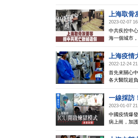
眾自發的反
片的導演被
上海取骨
2023-02-07 16
中共疾控中
海一個城市
等待一兩個
上海疫情
2022-12-24 21
首先來關心中
各大醫院超
在年底前，
一線採訪
2023-01-07 21
中國疫情爆
病上崗，加護