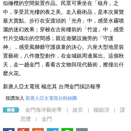
似橄欖的空間裝置作品。民眾可乘坐在「核舟」之
中，享受莒光樓的夜之美。走入藝術品，是本次展覽
最大賣點。步行在安渡頭的「光舟」中，感受水霧噴
灑的迷幻效果；穿梭在古崗樓前的「竹波」中，感受
竹片交織出的空間感；親近遊樂設施旁的「守護
神」，感受風獅爺守護孩童的決心。六座大型地景裝
置藝術，八件微型創作，在金城鎮周邊展出。這個秋
天，走一趟金門，看看古文物與現代藝術，擦撞出什
麼火花。
新唐人亞太電視 楊忠其 台灣金門採訪報導
按讚加入
新唐人亞太電視台粉絲團
金門海洋藝術季
故宮
楊鎮浯
謬
|
|
|
思獎
金門
|