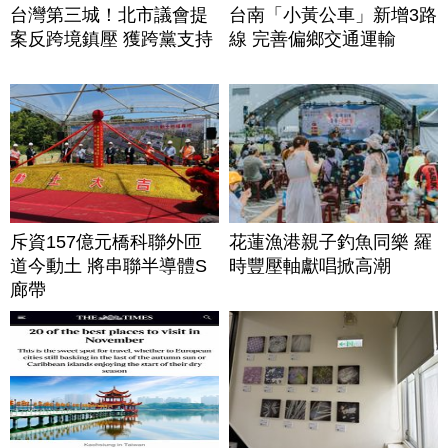
台灣第三城！北市議會提
台南「小黃公車」新增3路
案反跨境鎮壓 獲跨黨支持
線 完善偏鄉交通運輸
斥資157億元橋科聯外匝
花蓮漁港親子釣魚同樂 羅
道今動土 將串聯半導體S
時豐壓軸獻唱掀高潮
廊帶