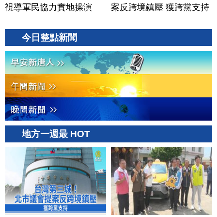
視導軍民協力實地操演
案反跨境鎮壓 獲跨黨支持
今日整點新聞
地方一週最 HOT