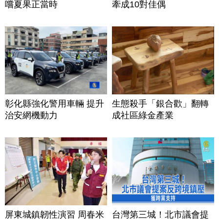
嚐夏果正當時
牽成10對佳偶
彰化縣強化警用車輛 提升
生態殺手「銀合歡」翻轉
治安網機動力
成社區綠金產業
屏東城鎮韌性演習 周春米
台灣第三城！北市議會提