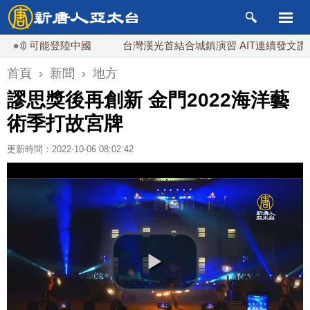
日可能登陸中國
台灣漢光首結合城鎮演習 AIT連續發文讚「韌性
首頁
›
新聞
›
地方
謬思獎後再創新 金門2022海洋藝
術季打故宮牌
更新時間：2022-10-06 08:02:42