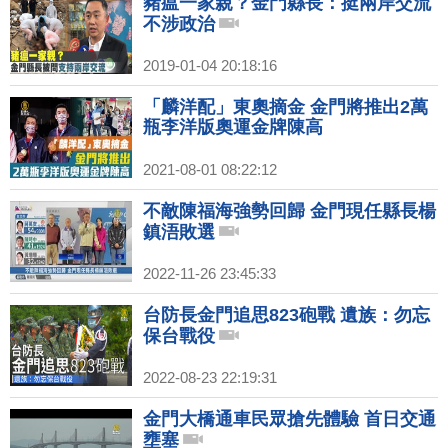
豬瘟一家親？金門縣長：挺兩岸交流
不涉政治
2019-01-04 20:18:16
「麟洋配」東奧摘金 金門將推出2萬
瓶李洋版奧運金牌陳高
2021-08-01 08:22:12
不敵陳福海強勢回歸 金門現任縣長楊
鎮浯敗選
2022-11-26 23:45:33
台防長金門追思823砲戰 遺族：勿忘
保台戰役
2022-08-23 22:19:31
金門大橋通車民眾搶先體驗 首日交通
壅塞