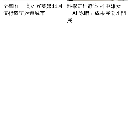
全臺唯一 高雄登英媒11月
科學走出教室 雄中雄女
值得造訪旅遊城市
「AI 詠唱」成果展潮州開
展