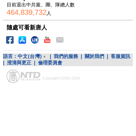
目前退出中共黨、團、隊總人數
464,839,732
人
隨處可看新唐人
語言：
中文(台灣)
|
我們的服務
|
關於我們
|
客服資訊
|
澄清與更正
|
倫理委員會
Copyright ©2002-2024