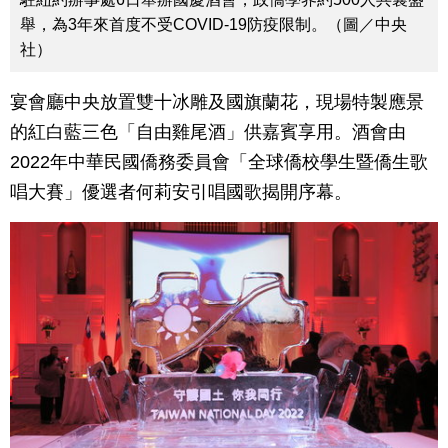
舉，為3年來首度不受COVID-19防疫限制。（圖／中央
社）
宴會廳中央放置雙十冰雕及國旗蘭花，現場特製應景
的紅白藍三色「自由雞尾酒」供嘉賓享用。酒會由
2022年中華民國僑務委員會「全球僑校學生暨僑生歌
唱大賽」優選者何莉安引唱國歌揭開序幕。