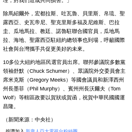
理，對我們造成共同損害。」
除馬紹爾外，宏都拉斯、吐瓦魯、貝里斯、帛琉、聖
露西亞、史瓦帝尼、聖克里斯多福及尼維斯、巴拉
圭、瓜地馬拉、教廷、諾魯駐聯合國官員，瓜地馬
拉、海地、聖露西亞駐紐約總領事也到場，呼籲國際
社會與台灣攜手共促更美好的未來。
10多位大紐約地區民選官員出席。聯邦參議院多數黨
領袖舒默（Chuck Schumer）、眾議院外交委員會主
席米克斯（Gregory Meeks）等國會議員和新澤西州
州長墨菲（Phil Murphy）、賓州州長沃爾夫（Tom
Wolf）等轄區政要以賀狀或賀函，祝賀中華民國國運
昌隆。
（新聞來源：中央社）
按讚加入
新唐人亞太電視台粉絲團