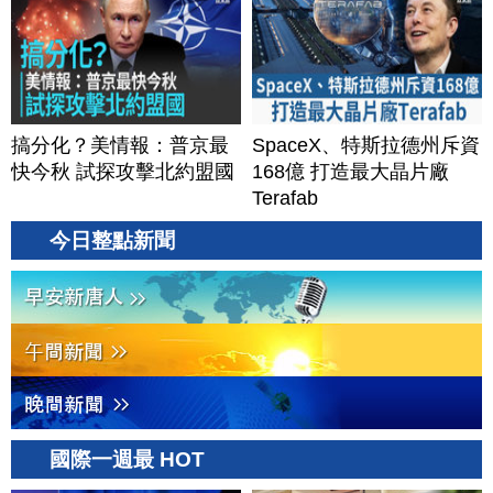
搞分化？美情報：普京最
SpaceX、特斯拉德州斥資
快今秋 試探攻擊北約盟國
168億 打造最大晶片廠
Terafab
今日整點新聞
國際一週最 HOT