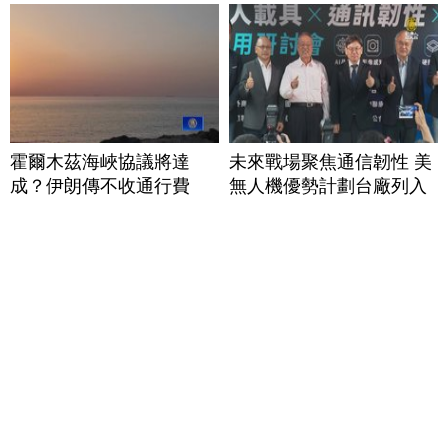
霍爾木茲海峽協議將達
未來戰場聚焦通信韌性 美
成？伊朗傳不收通行費
無人機優勢計劃台廠列入