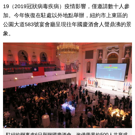
19（2019冠狀病毒疾病）疫情影響，僅邀請數十人參
加。今年恢復在駐處以外地點舉辦，紐約市上東區的
公園大道583號宴會廳呈現往年國慶酒會人聲鼎沸的景
象。
駐紐約辦事處6日舉辦國慶酒會，政僑學界約500人共襄盛