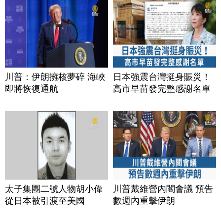
川普：伊朗擁核夢碎 海峽
日本強震台灣挺身賑災！
即將恢復通航
高市早苗發完整感謝名單
太子集團二號人物胡小偉
川普戴維營內閣會議 預告
從日本被引渡至美國
數週內重擊伊朗