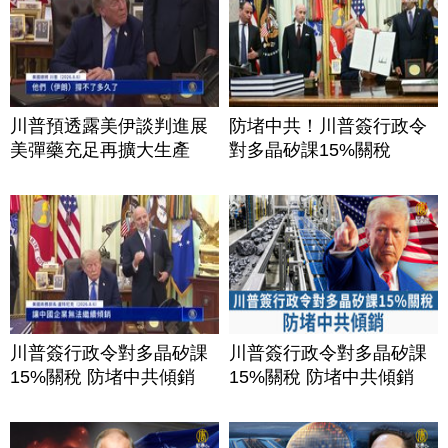
川普預透露美伊談判進展
防堵中共！川普簽行政令
美彈藥充足再擴大生產
對多晶矽課15%關稅
川普簽行政令對多晶矽課
川普簽行政令對多晶矽課
15%關稅 防堵中共傾銷
15%關稅 防堵中共傾銷