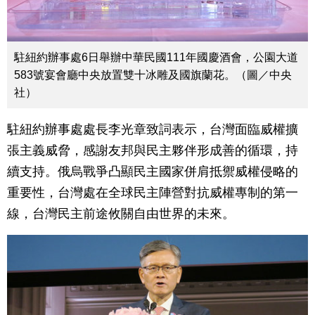
駐紐約辦事處6日舉辦中華民國111年國慶酒會，公園大道
583號宴會廳中央放置雙十冰雕及國旗蘭花。（圖／中央
社）
駐紐約辦事處處長李光章致詞表示，台灣面臨威權擴
張主義威脅，感謝友邦與民主夥伴形成善的循環，持
續支持。俄烏戰爭凸顯民主國家併肩抵禦威權侵略的
重要性，台灣處在全球民主陣營對抗威權專制的第一
線，台灣民主前途攸關自由世界的未來。