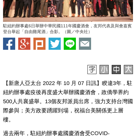
駐紐約辦事處6日舉辦中華民國111年國慶酒會，友邦代表及與會嘉賓
登台舉起「自由雞尾酒」合影。（圖／中央社）
【新唐人亞太台 2022 年 10 月 07 日訊】睽違3年，駐
紐約辦事處疫後再度盛大舉辦國慶酒會，政僑學界約
500人共襄盛舉。13個友邦派員出席，強力支持台灣國
際參與；美方政要踴躍到場，祝福台美關係更上層
樓。
過去兩年，駐紐約辦事處國慶酒會受COVID-