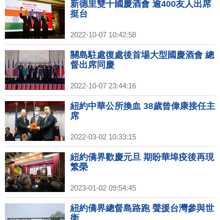
新德里雙十國慶酒會 逾400友人出席
挺台
2022-10-07 10:42:58
關島駐處復處後首場大型國慶酒會 總
督出席同慶
2022-10-07 23:44:16
紐約中華公所換血 38歲曾偉康接任主
席
2022-03-02 10:33:15
紐約僑界歡慶元旦 期盼華埠疫後再現
繁榮
2023-01-02 09:54:45
紐約僑界總督島路跑 聲援台灣參與世
衛