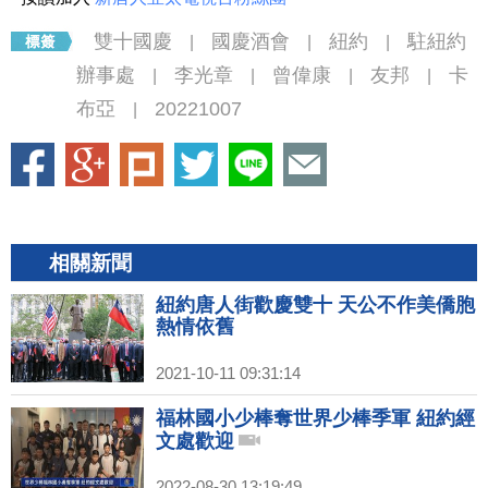
雙十國慶
國慶酒會
紐約
駐紐約
|
|
|
辦事處
李光章
曾偉康
友邦
卡
|
|
|
|
布亞
20221007
|
相關新聞
紐約唐人街歡慶雙十 天公不作美僑胞
熱情依舊
2021-10-11 09:31:14
福林國小少棒奪世界少棒季軍 紐約經
文處歡迎
2022-08-30 13:19:49