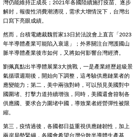
灣仍能維持正成長；2021年各國陸續施打疫苗、逐步
解封，報復性消費潮湧現，需求大增情況下，台灣出
口寫下亮眼成績。
然而，台積電總裁魏哲家13日於法說會上直言「2023
年半導體產業可能陷入衰退」；外界關注台灣護國山
脈半導體產業後市如何，又將如何影響台灣經濟。
劉佩真點出半導體展業3大挑戰，一是產業經歷超級景
氣循環週期後，開始向下調整，這考驗供應鏈業者的
應變能力；第二，美中兩強對峙，可以預見美國對中
國圍堵、打擊力道持續增強，同時，美國還會箝制各
供應國、要求合力圍堵中國，導致業者經營彈性被限
縮。
第三，疫情過後，各國都日益重視供應鏈韌性，加上
兩岸局勢緊繃，各國會希望台灣分散半導體生產基