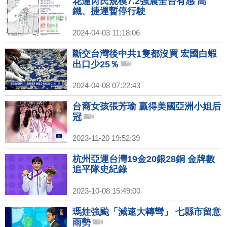
花蓮芮氏規模7.2強震全台有感 高
鐵、捷運暫停行駛
2024-04-03 11:18:06
斷交台灣後中共1隻都沒買 宏國白蝦
出口少25％
2024-04-08 07:22:43
台裔女孩張芳瑜 贏得美國亞洲小姐后
冠
2023-11-20 19:52:39
杭州亞運台灣19金20銀28銅 金牌數
追平隊史紀錄
2023-10-08 15:49:00
瑪娃強颱「減速大轉彎」 七縣市留意
雨勢