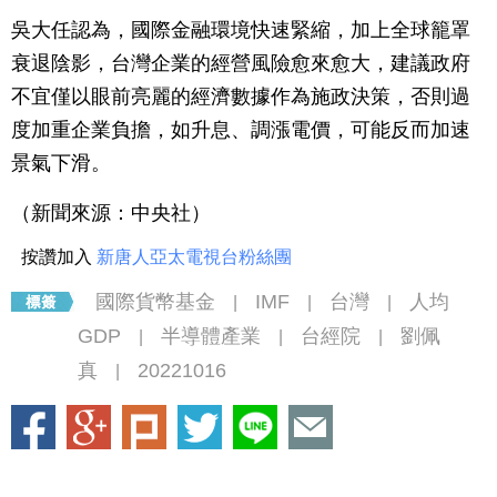
吳大任認為，國際金融環境快速緊縮，加上全球籠罩
衰退陰影，台灣企業的經營風險愈來愈大，建議政府
不宜僅以眼前亮麗的經濟數據作為施政決策，否則過
度加重企業負擔，如升息、調漲電價，可能反而加速
景氣下滑。
（新聞來源：中央社）
按讚加入
新唐人亞太電視台粉絲團
國際貨幣基金
IMF
台灣
人均
|
|
|
GDP
半導體產業
台經院
劉佩
|
|
|
真
20221016
|