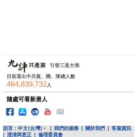
引發三退大潮
目前退出中共黨、團、隊總人數
464,839,732
人
隨處可看新唐人
語言：
中文(台灣)
|
我們的服務
|
關於我們
|
客服資訊
|
澄清與更正
|
倫理委員會