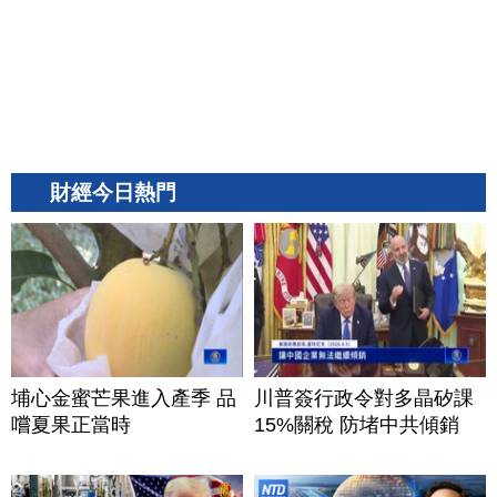
財經今日熱門
埔心金蜜芒果進入產季 品
川普簽行政令對多晶矽課
嚐夏果正當時
15%關稅 防堵中共傾銷