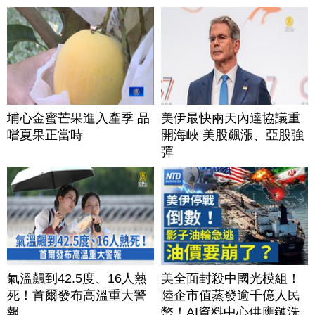
埔心金蜜芒果進入產季 品
美伊最快兩天內達協議重
嚐夏果正當時
開海峽 美股飆漲、亞股強
彈
氣溫飆到42.5度、16人熱
美全面封殺中國光模組！
死！首爾發布高溫重大警
陸企市值蒸發逾千億人民
報
幣！AI資料中心供應鏈洗