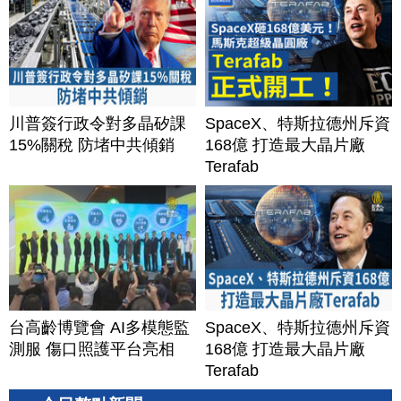
川普簽行政令對多晶矽課
SpaceX、特斯拉德州斥資
15%關稅 防堵中共傾銷
168億 打造最大晶片廠
Terafab
台高齡博覽會 AI多模態監
SpaceX、特斯拉德州斥資
測服 傷口照護平台亮相
168億 打造最大晶片廠
Terafab