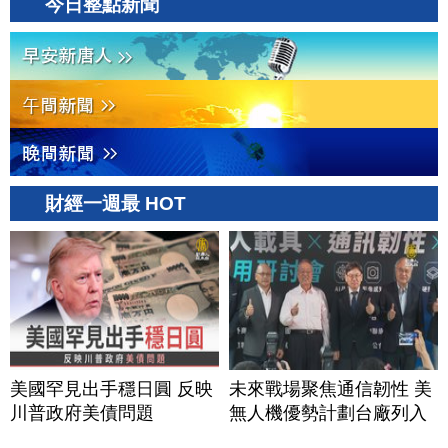
今日整點新聞
財經一週最 HOT
美國罕見出手穩日圓 反映
未來戰場聚焦通信韌性 美
川普政府美債問題
無人機優勢計劃台廠列入