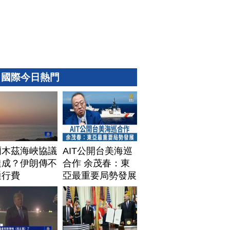
國際今日熱門
爾木茲海峽協議
AIT公開台美海巡
達成？伊朗傳不
合作 余茂春：東
通行費
亞最重要局勢發展