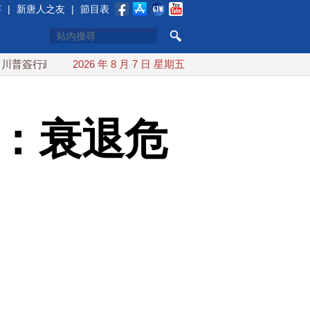
賽
|
新唐人之友
|
節目表
令 對多晶矽課15%關稅
2026 年 8 月 7 日 星期五
日本氣象廳緊盯白海豚颱風 台灣最
家：衰退危