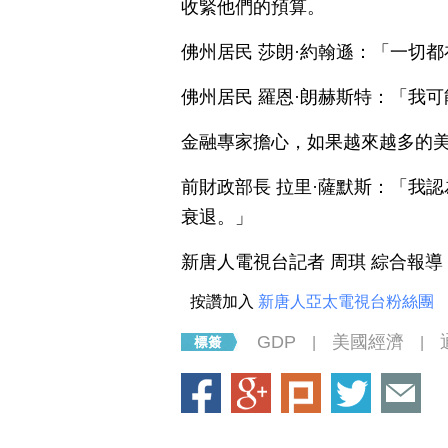
收緊他們的預算。
佛州居民 莎朗·約翰遜：「一切
佛州居民 羅恩·朗赫斯特：「我
金融專家擔心，如果越來越多的
前財政部長 拉里·薩默斯：「我
衰退。」
新唐人電視台記者 周琪 綜合報導
按讚加入
新唐人亞太電視台粉絲團
GDP
美國經濟
|
|