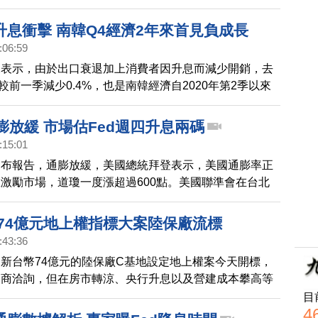
」沒有問題，也不會陷入停滯性通膨。
升息衝擊 南韓Q4經濟2年來首見負成長
:06:59
天表示，由於出口衰退加上消費者因升息而減少開銷，去
P較前一季減少0.4%，也是南韓經濟自2020年第2季以來
成長。
膨放緩 市場估Fed週四升息兩碼
:15:01
發布報告，通膨放緩，美國總統拜登表示，美國通膨率正
激勵市場，道瓊一度漲超過600點。美國聯準會在台北
晨3點，公布利率決策，外界預期將升息兩碼。
 74億元地上權指標大案陸保廠流標
:43:36
新台幣74億元的陸保廠C基地設定地上權案今天開標，
建商洽詢，但在房市轉涼、央行升息以及營建成本攀高等
產署公告開標結果，無人投標。
目
4