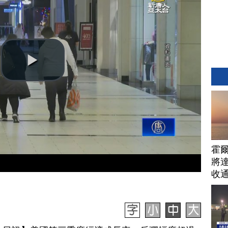
霍
將
收