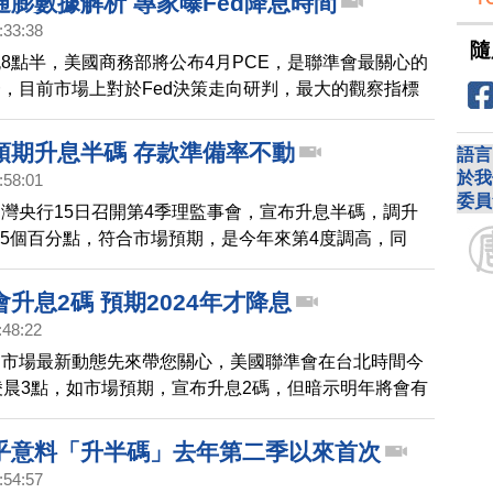
通膨數據解析 專家曝Fed降息時間
:33:38
隨
8點半，美國商務部將公布4月PCE，是聯準會最關心的
，目前市場上對於Fed決策走向研判，最大的觀察指標
據，我們請教第一金投顧董事長陳奕光，您怎麼觀察，聯
下來的利率走向會是如何？
預期升息半碼 存款準備率不動
語言
於我
:58:01
委員
灣央行15日召開第4季理監事會，宣布升息半碼，調升
125個百分點，符合市場預期，是今年來第4度調高，同
現率、擔保放款融通利率及短期融通利率各調升半碼，不
升存款準備率。
升息2碼 預期2024年才降息
:48:22
，市場最新動態先來帶您關心，美國聯準會在台北時間今
凌晨3點，如市場預期，宣布升息2碼，但暗示明年將會有
而且要到2024年才會開始降息，美股主要指數週三收
142點。
乎意料「升半碼」去年第二季以來首次
:54:57