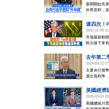
新聞開始先
外界意料，
果，有助壓
連四次！F
2022-11-03 11
市場最新動態
暗示接下來
爾又發表「
外，最終利
去年第二
美股後來由紅
2024-03-21 17
1.54%。
主要央行貨
退出負利率
料，宣布升
期。
美國經濟
2025-03-10 20
美國總統川