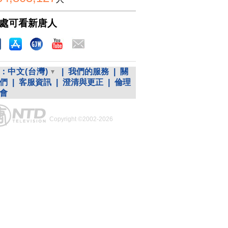
處可看新唐人
：
中文(台灣)
|
我們的服務
|
關
們
|
客服資訊
|
澄清與更正
|
倫理
會
Copyright ©2002-2026