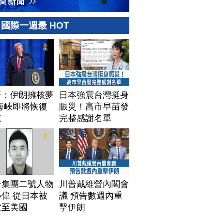
國際一週最 HOT
普：伊朗擁核夢
日本強震台灣挺身
海峽即將恢復
賑災！高市早苗發
航
完整感謝名單
子集團二號人物
川普戴維營內閣會
偉 從日本被
議 預告數週內重
渡至美國
擊伊朗