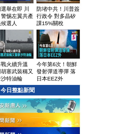
選舉在即 川
防堵中共！川普簽
：警惕左翼共產
行政令 對多晶矽
義候選人
課15%關稅
海戰火續升溫
今年第6次！朝鮮
門胡塞武裝稱又
發射彈道導彈 落
擊沙特油輪
日本EEZ外
今日整點新聞