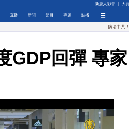
新唐人影音
|
大
直播
新聞
節目
專題
點播
防堵中共！川普簽行政
度GDP回彈 專