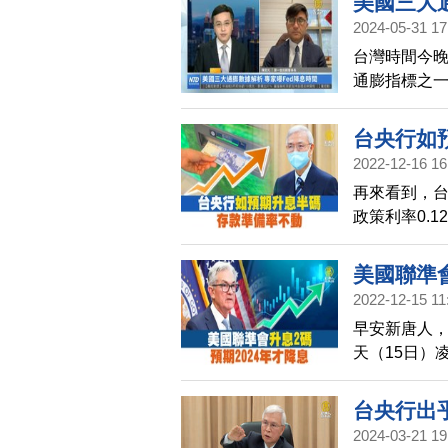
美國三大
2024-05-31 17
台灣時間今晚
通膨指標之一
就是經濟數
準會今年接
台央行如
2022-12-16 16
再來看到，台
政策利率0.
時，將重貼
過，停止調
美國聯準會
2022-12-15 11
早安新唐人
天（15日）
更多次升息，
黑。道瓊下跌
台央行出
2024-03-21 19