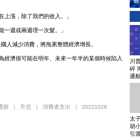
都在上漲，除了我們的收入。」
可能一週或兩週理一次髮。」
美國人減少消費，將拖累整體經濟增長。
認為經濟很可能在明年、未來一年半的某個時候陷入
川
碎 
通
通膨
升息
消費者支出
20221028
|
|
|
太
胡小
引