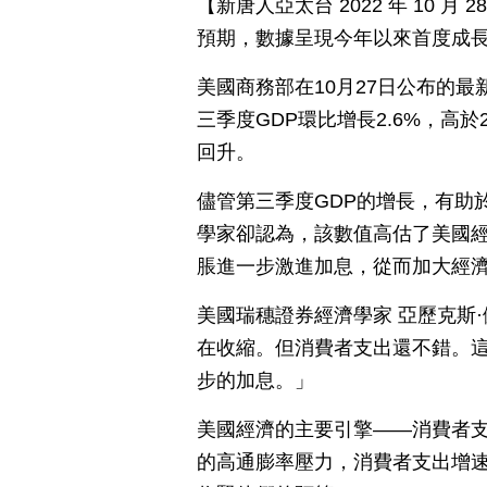
【新唐人亞太台 2022 年 10 
預期，數據呈現今年以來首度成
美國商務部在10月27日公布的
三季度GDP環比增長2.6%，高於
回升。
儘管第三季度GDP的增長，有助
學家卻認為，該數值高估了美國
脹進一步激進加息，從而加大經
美國瑞穗證券經濟學家 亞歷克斯
在收縮。但消費者支出還不錯。
步的加息。」
美國經濟的主要引擎——消費者支
的高通膨率壓力，消費者支出增速從