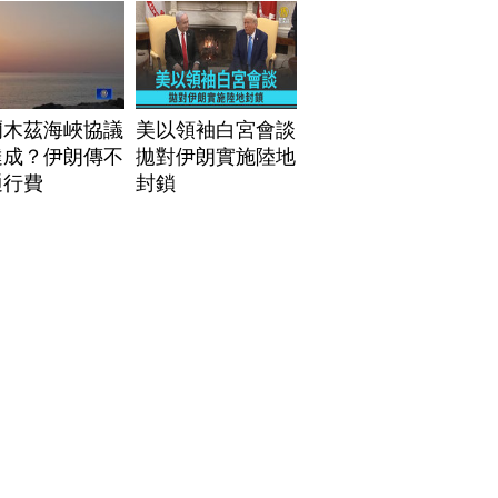
爾木茲海峽協議
美以領袖白宮會談
達成？伊朗傳不
拋對伊朗實施陸地
通行費
封鎖