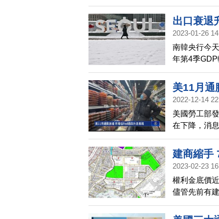
成長率「保2
出口衰退
2023-01-26 14
南韓央行今
年第4季GD
首見季度負
美11月通
2022-12-14 22
美國勞工部
在下降，消息
時間15日凌
建商縮手
2023-02-23 16
權利金底價近
儘管先前有
因素下，國