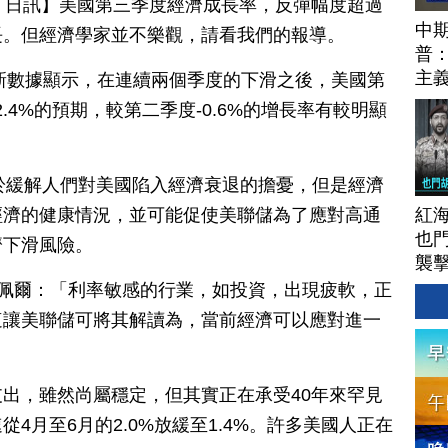
月 28 日訊】美國第三季度經濟成長率，反彈幅度超過
中期
長。但經濟學家並不樂觀，請看我們的報導。
普
主
最新數據顯示，在連續兩個季度的下滑之後，美國第
2.4%的預期，較第二季度-0.6%的增長率有較明顯
於緩解人們對美國陷入經濟衰退的擔憂，但是經濟
紅
經濟的健康情況，並可能促使美聯儲為了應對高通
也
濟下滑風險。
襲
·佩爾：「利率敏感的行業，如投資，出現疲軟，正
這讓美聯儲可將其解讀為，當前經濟可以應對進一
出，雖然尚屬穩定，但其實正在承受40年來罕見
4月至6月的2.0%放緩至1.4%。許多美國人正在