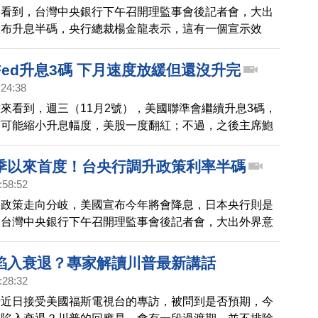
來看到，台灣中央銀行下午召開理監事會後記者會，大出
宣布升息半碼，央行總裁楊金龍表示，這有一個宣示效
抑通膨預期。
ed升息3碼 下月速度放緩但還沒升完
:24:38
來看到，週三（11月2號），美國聯準會繼續升息3碼，
有可能縮小升息幅度，美股一度翻紅；不過，之後主席鮑
鷹派」談話，表示考慮暫停升息是「非常不成熟」的，另
率將高於原先預期，而且，經濟軟著陸的路徑可能收窄。
季以來首度！台央行調升政策利率半碼
翻黑，道瓊指數收盤大跌500點，台積電ADR跌
:58:52
幣政策走向分岐，美國宣布今年將會降息，日本央行則是
，台灣中央銀行下午召開理監事會後記者會，大出外界意
息半碼，楊金龍表示這有一個宣示效果，有助壓抑通膨預
陷入衰退？專家解讀川普最新講話
:28:32
普近日接受美國福斯電視台的專訪，被問到是否預期，今