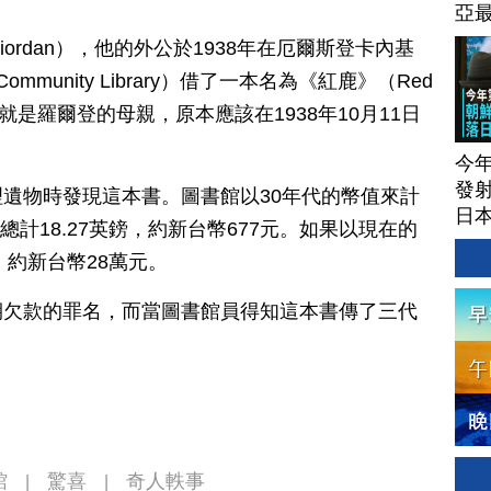
亞
iordan），他的外公於1938年在厄爾斯登卡內基
e Community Library）借了一本名為《紅鹿》（Red
就是羅爾登的母親，原本應該在1938年10月11日
今
發射
遺物時發現這本書。圖書館以30年代的幣值來計
日本
，總計18.27英鎊，約新台幣677元。如果以現在的
，約新台幣28萬元。
期欠款的罪名，而當圖書館員得知這本書傳了三代
館
驚喜
奇人軼事
|
|