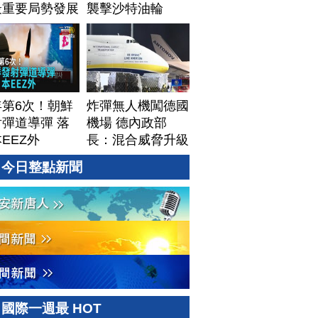
最重要局勢發展
襲擊沙特油輪
年第6次！朝鮮
炸彈無人機闖德國
彈道導彈 落
機場 德內政部
EEZ外
長：混合威脅升級
今日整點新聞
國際一週最 HOT