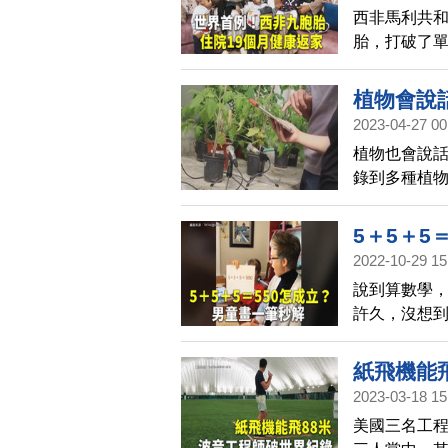
西非馬利共和
胎，打破了
這9個孩子在
植物會說
2023-04-27 00
植物也會說
錄到多種植
5＋5＋5
2022-10-29 15
說到算數學
許久，沒想
紙飛機能
2023-03-18 15
美國三名工程