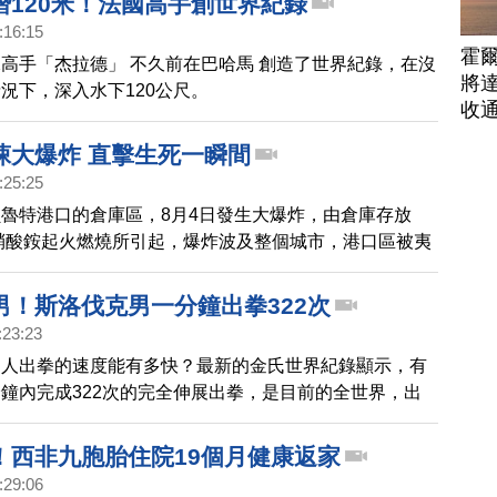
潛120米！法國高手創世界紀錄
:16:15
霍
高手「杰拉德」 不久前在巴哈馬 創造了世界紀錄，在沒
將
況下，深入水下120公尺。
收
悚大爆炸 直擊生死一瞬間
:25:25
魯特港口的倉庫區，8月4日發生大爆炸，由倉庫存放
的硝酸銨起火燃燒所引起，爆炸波及整個城市，港口區被夷
現末日場景。如今，目擊影片陸續曝光，爆炸前後的空拍
不勝唏噓。帶您回顧，災難現場的生死瞬間。
男！斯洛伐克男一分鐘出拳322次
:23:23
個人出拳的速度能有多快？最新的金氏世界紀錄顯示，有
鐘內完成322次的完全伸展出拳，是目前的全世界，出
的人。
！西非九胞胎住院19個月健康返家
:29:06