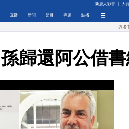
新唐人影音
|
大
直播
新聞
節目
專題
點播
防堵中共！川普
年 孫歸還阿公借