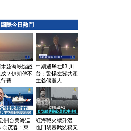
國際今日熱門
爾木茲海峽協議
中期選舉在即 川
達成？伊朗傳不
普：警惕左翼共產
通行費
主義候選人
T公開台美海巡
紅海戰火續升溫
 余茂春：東
也門胡塞武裝稱又