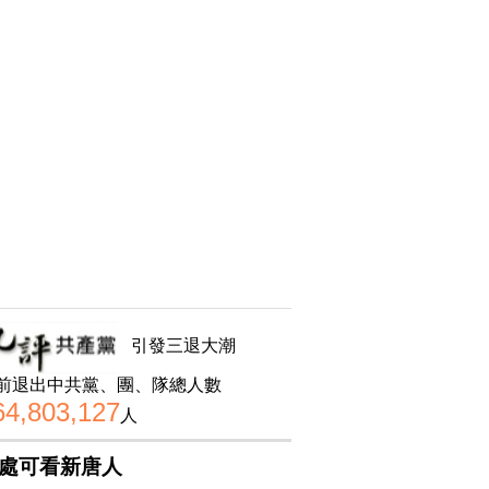
引發三退大潮
前退出中共黨、團、隊總人數
64,803,127
人
處可看新唐人