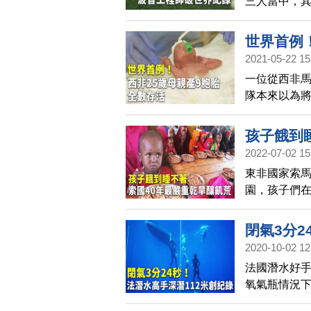
三人當中，
司。
世界首例
2021-05-22 15
一位從西非
隊本來以為將
又驚又喜，
孩子餓到
2022-07-02 15
東非國家索馬
園，孩子們
物。饑荒危
閉氣3分2
2020-10-02 12
法國潛水好
氧氣瓶情況下
僅僅1公尺的