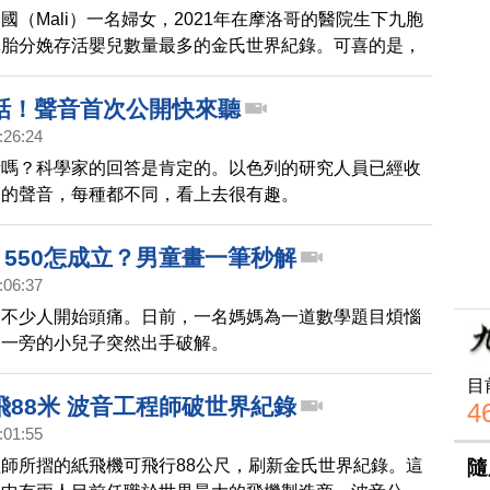
國（Mali）一名婦女，2021年在摩洛哥的醫院生下九胞
單胎分娩存活嬰兒數量最多的金氏世界紀錄。可喜的是，
出生19個月後，終於和父母一起平安回家。
話！聲音首次公開快來聽
:26:24
話嗎？科學家的回答是肯定的。以色列的研究人員已經收
物的聲音，每種都不同，看上去很有趣。
＝550怎成立？男童畫一筆秒解
:06:37
，不少人開始頭痛。日前，一名媽媽為一道數學題目煩惱
到一旁的小兒子突然出手破解。
目
飛88米 波音工程師破世界紀錄
4
:01:55
隨
師所摺的紙飛機可飛行88公尺，刷新金氏世界紀錄。這