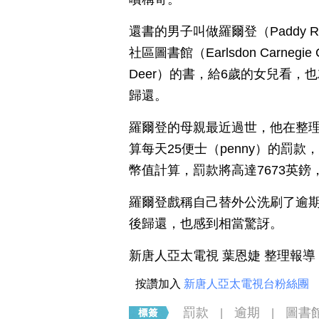
還書的男子叫做羅爾登（Paddy R
社區圖書館（Earlsdon Carnegi
Deer）的書，給6歲的女兒看，也
歸還。
羅爾登的母親最近過世，他在整理
算每天25便士（penny）的罰款
幣值計算，罰款將高達7673英鎊
羅爾登戲稱自己替外公洗刷了逾
後歸還，也感到相當驚訝。
新唐人亞太電視 葉恩婕 整理報導
按讚加入
新唐人亞太電視台粉絲團
罰款
逾期
圖書
|
|