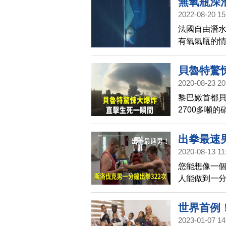
無氧瓶深
2022-08-20 15
法國自由潛水
有氧氣瓶的情
貝魯特驚
2020-08-23 20
黎巴嫩首都貝
2700多噸
為平地，呈
對比，令人
出拳最速
2020-08-13 11
您能想像一
人能做到一分
拳速度最快
世界首例
2023-01-07 14