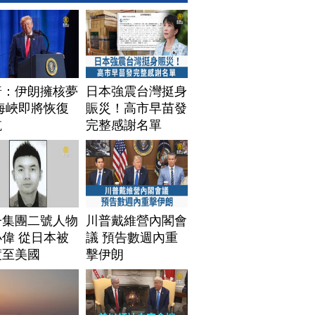
普：伊朗擁核夢
日本強震台灣挺身
海峽即將恢復
賑災！高市早苗發
航
完整感謝名單
子集團二號人物
川普戴維營內閣會
偉 從日本被
議 預告數週內重
渡至美國
擊伊朗