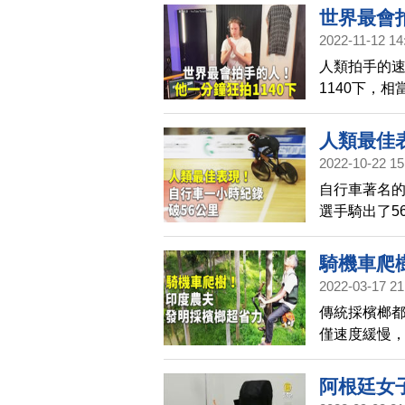
閉氣過程長達
世界最會
2022-11-12 14
人類拍手的速
1140下，
最快的人。
人類最佳
2022-10-22 15
自行車著名
選手騎出了5
一位英國選
騎機車爬
2022-03-17 21
傳統採檳榔都
僅速度緩慢
樹機車」，
阿根廷女