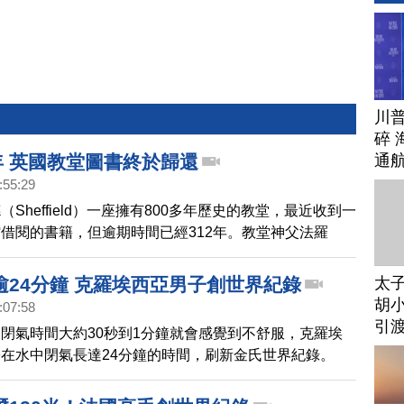
川
碎 
通
年 英國教堂圖書終於歸還
:55:29
Sheffield）一座擁有800多年歷史的教堂，最近收到一
借閱的書籍，但逾期時間已經312年。教堂神父法羅
Farrow）開玩笑稱，這本書的逾期罰款足以讓教堂重建新屋
太
逾24分鐘 克羅埃西亞男子創世界紀錄
胡小
:07:58
引
閉氣時間大約30秒到1分鐘就會感覺到不舒服，克羅埃
在水中閉氣長達24分鐘的時間，刷新金氏世界紀錄。