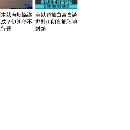
爾木茲海峽協議
美以領袖白宮會談
達成？伊朗傳不
拋對伊朗實施陸地
通行費
封鎖