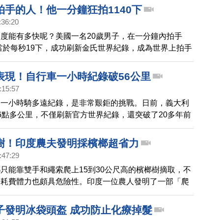
3分24秒。
拍手的人！他一分鐘狂拍1140下
:36:20
度能有多快呢？美國一名20歲男子，在一分鐘內拍手
相當於每秒19下，成功刷新金氏世界紀錄，成為世界上拍手
表現！自行車一小時紀錄破56公里
:15:57
的一小時騎多遠紀錄，是非常艱鉅的挑戰。日前，義大利
6點多公里，不僅刷新官方世界紀錄，還突破了20多年前
手以「超人」姿勢創下的非正規紀錄極限。
樹！印度農夫發明採檳榔超省力
:47:29
只能靠雙手和繩索爬上15到30公尺高的檳榔樹摘取，不
，耗費體力也頗具危險性。印度一位農人發明了一部「爬
半分鐘內就能爬上高高的樹頂，既快速、省力又安全。
子發明冰袋頭盔 成功防止化療掉髮