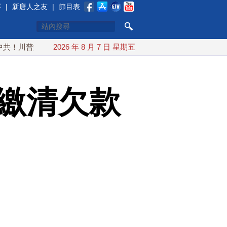
賽
|
新唐人之友
|
節目表
簽行政令 對多晶矽課15%關稅
2026 年 8 月 7 日 星期五
白海豚颱風最快下午海警！父
書繳清欠款