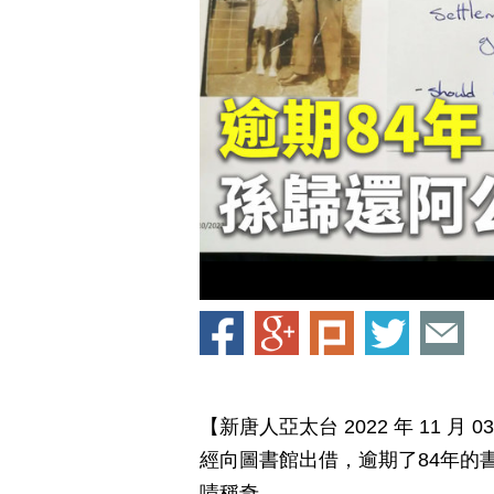
【新唐人亞太台 2022 年 11 
經向圖書館出借，逾期了84年的書
嘖稱奇。