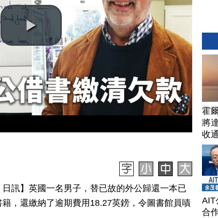
霍
將
收
月 03 日訊】英國一名男子，替已故的外公歸還一本已
AI
籍，還繳納了逾期費用18.27英鎊，令圖書館員嘖
合作