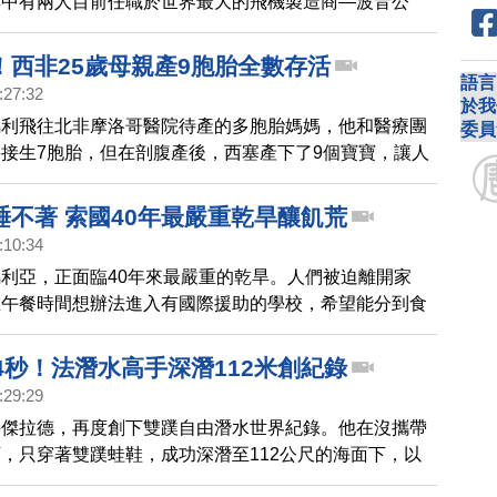
其中有兩人目前任職於世界最大的飛機製造商—波音公
！西非25歲母親產9胞胎全數存活
語言
:27:32
於我
馬利飛往北非摩洛哥醫院待產的多胞胎媽媽，他和醫療團
委員
接生7胞胎，但在剖腹產後，西塞產下了9個寶寶，讓人
而且母子均安，有望成為新的金氏世界紀錄保持人。
睡不著 索國40年最嚴重乾旱釀飢荒
:10:34
利亞，正面臨40年來最嚴重的乾旱。人們被迫離開家
在午餐時間想辦法進入有國際援助的學校，希望能分到食
機迫在眉睫。
4秒！法潛水高手深潛112米創紀錄
:29:29
手傑拉德，再度創下雙蹼自由潛水世界紀錄。他在沒攜帶
，只穿著雙蹼蛙鞋，成功深潛至112公尺的海面下，以
差距，打破了才剛剛由俄羅斯創下的111公尺紀錄。整個